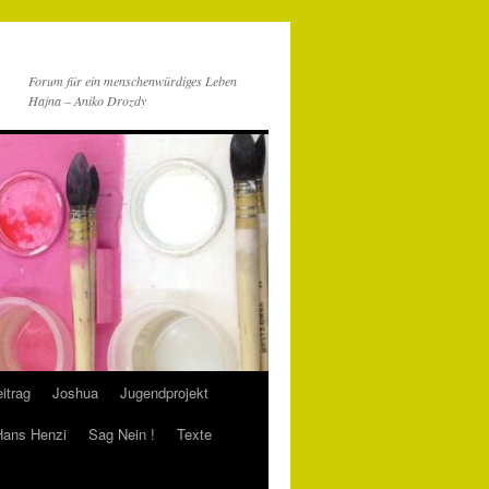
Forum für ein menschenwürdiges Leben
Hajna – Aniko Drozdy
itrag
Joshua
Jugendprojekt
 Hans Henzi
Sag Nein !
Texte