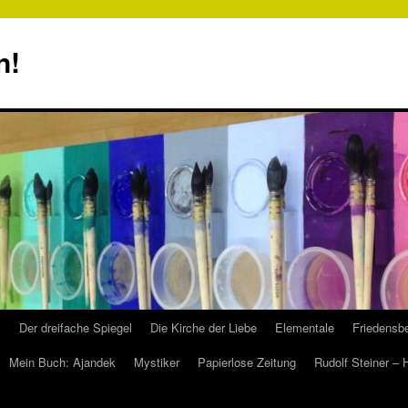
n!
s
Der dreifache Spiegel
Die Kirche der Liebe
Elementale
Friedensbe
Mein Buch: Ajandek
Mystiker
Papierlose Zeitung
Rudolf Steiner –