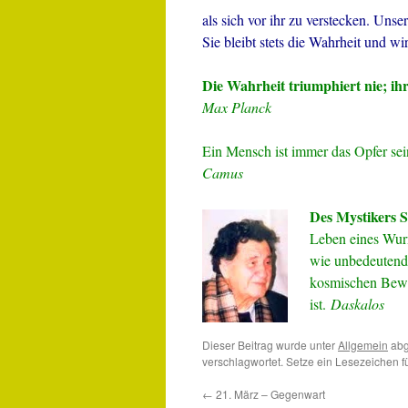
als sich vor ihr zu verstecken. Uns
Sie bleibt stets die Wahrheit und wi
Die Wahrheit triumphiert nie; ih
Max Planck
Ein Mensch ist immer das Opfer se
Camus
Des Mystikers S
Leben eines Wur
wie unbedeutend 
kosmischen Bewus
ist.
Daskalos
Dieser Beitrag wurde unter
Allgemein
abg
verschlagwortet. Setze ein Lesezeichen 
←
21. März – Gegenwart