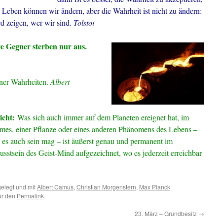
er Leben können wir ändern, aber die Wahrheit ist nicht zu ändern:
rd zeigen, wer wir sind.
Tolstoi
re Gegner sterben nur aus.
iner Wahrheiten.
Albert
icht:
Was sich auch immer auf dem Planeten ereignet hat, im
mes, einer Pflanze oder eines anderen Phänomens des Lebens –
es auch sein mag – ist äußerst genau und permanent im
stsein des Geist-Mind aufgezeichnet, wo es jederzeit erreichbar
elegt und mit
Albert Camus
,
Christian Morgenstern
,
Max Planck
für den
Permalink
.
23. März – Grundbesitz
→