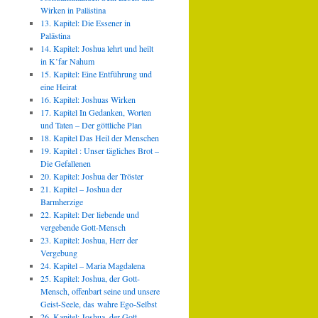
Wirken in Palästina
13. Kapitel: Die Essener in
Palästina
14. Kapitel: Joshua lehrt und heilt
in K’far Nahum
15. Kapitel: Eine Entführung und
eine Heirat
16. Kapitel: Joshuas Wirken
17. Kapitel In Gedanken, Worten
und Taten – Der göttliche Plan
18. Kapitel Das Heil der Menschen
19. Kapitel : Unser tägliches Brot –
Die Gefallenen
20. Kapitel: Joshua der Tröster
21. Kapitel – Joshua der
Barmherzige
22. Kapitel: Der liebende und
vergebende Gott-Mensch
23. Kapitel: Joshua, Herr der
Vergebung
24. Kapitel – Maria Magdalena
25. Kapitel: Joshua, der Gott-
Mensch, offenbart seine und unsere
Geist-Seele, das wahre Ego-Selbst
26. Kapitel: Joshua, der Gott-