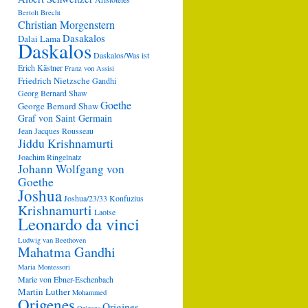
Bertolt Brecht
Christian Morgenstern
Dasakalos
Dalai Lama
Daskalos
Daskalos/Was ist
Erich Kästner
Franz von Assisi
Friedrich Nietzsche
Gandhi
Georg Bernard Shaw
Goethe
George Bernard Shaw
Graf von Saint Germain
Jean Jacques Rousseau
Jiddu Krishnamurti
Joachim Ringelnatz
Johann Wolfgang von
Goethe
Joshua
Joshua/23/33
Konfuzius
Krishnamurti
Laotse
Leonardo da vinci
Ludwig van Beethoven
Mahatma Gandhi
Maria Montessori
Marie von Ebner-Eschenbach
Martin Luther
Mohammed
Origenes
Origines