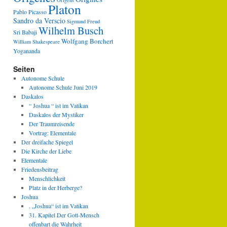
Origens
Platon
Pablo Picasso
Sandro da Verscio
Sigmund Freud
Wilhelm Busch
Sri Babaji
Wolfgang Borchert
William Shakespeare
Yogananda
Seiten
Autonome Schule
Autonome Schule Juni 2019
Daskalos
“ Joshua “ ist im Vatikan
Daskalos der Mystiker
Der Traumreisende
Vortrag: Elementale
Der dreifache Spiegel
Die Kirche der Liebe
Elementale
Friedensbeitrag
Menschlichkeit
Platz in der Herberge?
Joshua
. „Joshua“ ist im Vatikan
31. Kapitel Der Gott-Mensch
offenbart die Wahrheit