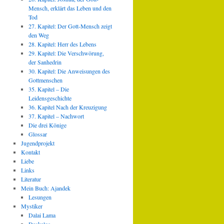
Mensch, erklärt das Leben und den
Tod
27. Kapitel: Der Gott-Mensch zeigt
den Weg
28. Kapitel: Herr des Lebens
29. Kapitel: Die Verschwörung,
der Sanhedrin
30. Kapitel: Die Anweisungen des
Gottmenschen
35. Kapitel – Die
Leidensgeschichte
36. Kapitel Nach der Kreuzigung
37. Kapitel – Nachwort
Die drei Könige
Glossar
Jugendprojekt
Kontakt
Liebe
Links
Literatur
Mein Buch: Ajandek
Lesungen
Mystiker
Dalai Lama