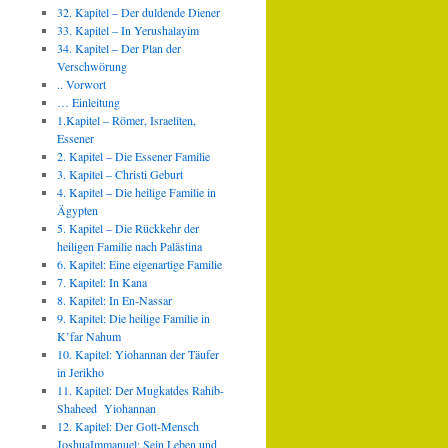
32. Kapitel – Der duldende Diener
33. Kapitel – In Yerushalayim
34. Kapitel – Der Plan der
Verschwörung
.. Vorwort
… Einleitung
1.Kapitel – Römer, Israeliten,
Essener
2. Kapitel – Die Essener Familie
3. Kapitel – Christi Geburt
4. Kapitel – Die heilige Familie in
Ägypten
5. Kapitel – Die Rückkehr der
heiligen Familie nach Palästina
6. Kapitel: Eine eigenartige Familie
7. Kapitel: In Kana
8. Kapitel: In En-Nassar
9. Kapitel: Die heilige Familie in
K’far Nahum
10. Kapitel: Yiohannan der Täufer
in Jerikho
11. Kapitel: Der Mugkatdes Rahib-
Shaheed Yiohannan
12. Kapitel: Der Gott-Mensch
JoshuaImmanuel: Sein Leben und