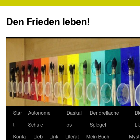
Zum
Inhalt
Den Frieden leben!
springen
Star
Autonome
Daskal
Der dreifache
Di
t
Schule
os
Spiegel
Li
Konta
Lieb
Link
Literat
Mein Buch:
Myst