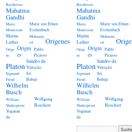
Beethoven
Beethoven
Mahatma
Mahatma
Gandhi
Gandhi
Marie von Ebner-
Marie von Ebner-
Maria
Maria
Eschenbach
Eschenbach
Montessori
Montessori
Martin
Martin
Mohamm
Mohamm
Origenes
Orige
Luther
Luther
ed
ed
Origin
Origin
Pablo
Pablo
Orige
Orige
es
es
Picasso
Picasso
ns
ns
Sandro da
Sandro da
Platon
Platon
Verscio
Verscio
Sri
Sri
Sigmund
Sigmund
Babaji
Babaji
Freud
Freud
Wilhelm
Wilhelm
Busch
Busch
Wolfgang
Wolfgang
William
William
Borchert
Borchert
Shakespeare
Shakespeare
Yoganan
Yoganan
da
da