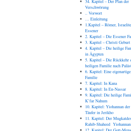
34. Kapitel – Der Plan der
Verschwörung
.. Vorwort
… Einleitung
1.Kapitel – Römer, Israelit
Essener
2. Kapitel – Die Essener F
3. Kapitel – Christi Geburt
4. Kapitel – Die heilige Fam
in Ägypten
5. Kapitel – Die Rückkehr 
heiligen Familie nach Paläs
6. Kapitel: Eine eigenartige
Familie
7. Kapitel: In Kana
8. Kapitel: In En-Nassar
9. Kapitel: Die heilige Fami
K’far Nahum
10. Kapitel: Yiohannan der
Täufer in Jerikho
11. Kapitel: Der Mugkatde
Rahib-Shaheed Yiohann
12. Kapitel: Der Gott-Men