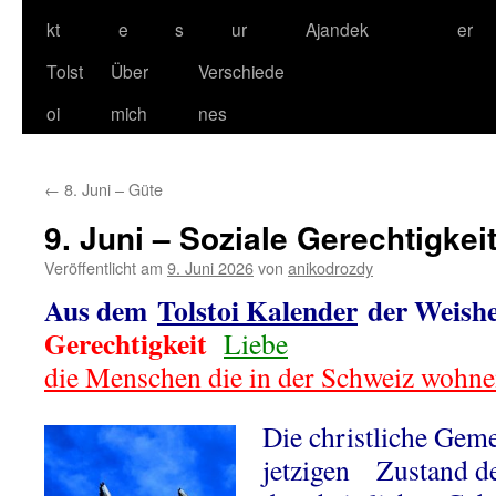
kt
e
s
ur
Ajandek
er
Tolst
Über
Verschiede
oi
mich
nes
←
8. Juni – Güte
9. Juni – Soziale Gerechtigkei
Veröffentlicht am
9. Juni 2026
von
anikodrozdy
Aus dem
Tolstoi Kalender
der Weishe
Gerechtigkeit
Liebe
die Menschen die in der Schweiz wohn
Die christliche Geme
jetzigen Zustand de