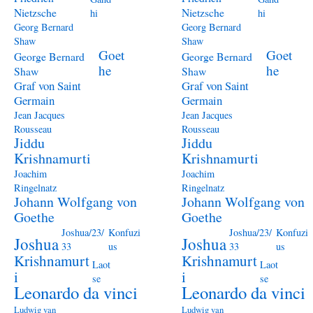
Nietzsche
Nietzsche
hi
hi
Georg Bernard
Georg Bernard
Shaw
Shaw
Goet
Goet
George Bernard
George Bernard
he
he
Shaw
Shaw
Graf von Saint
Graf von Saint
Germain
Germain
Jean Jacques
Jean Jacques
Rousseau
Rousseau
Jiddu
Jiddu
Krishnamurti
Krishnamurti
Joachim
Joachim
Ringelnatz
Ringelnatz
Johann Wolfgang von
Johann Wolfgang von
Goethe
Goethe
Joshua/23/
Konfuzi
Joshua/23/
Konfuzi
Joshua
Joshua
33
us
33
us
Krishnamurt
Krishnamurt
Laot
Laot
i
i
se
se
Leonardo da vinci
Leonardo da vinci
Ludwig van
Ludwig van