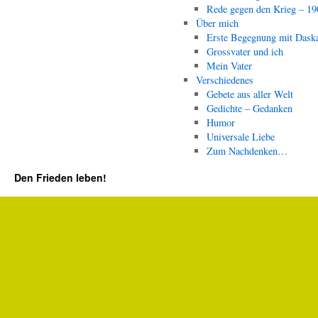
Rede gegen den Krieg – 19
Über mich
Erste Begegnung mit Dask
Grossvater und ich
Mein Vater
Verschiedenes
Gebete aus aller Welt
Gedichte – Gedanken
Humor
Universale Liebe
Zum Nachdenken…
Den Frieden leben!