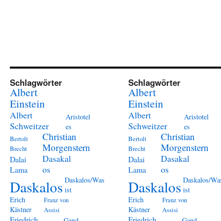
Schlagwörter
Schlagwörter
Albert
Albert
Einstein
Einstein
Albert
Albert
Aristotel
Aristotel
Schweitzer
Schweitzer
es
es
Christian
Christian
Bertolt
Bertolt
Morgenstern
Morgenstern
Brecht
Brecht
Dasakal
Dasakal
Dalai
Dalai
os
os
Lama
Lama
Daskalos/Was
Daskalos/Wa
Daskalos
Daskalos
ist
ist
Erich
Erich
Franz von
Franz von
Kästner
Kästner
Assisi
Assisi
Friedrich
Friedrich
Gand
Gand