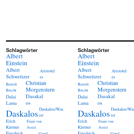
Schlagwörter
Schlagwörter
Albert
Albert
Einstein
Einstein
Albert
Albert
Aristotel
Aristotel
Schweitzer
Schweitzer
es
es
Christian
Christian
Bertolt
Bertolt
Morgenstern
Morgenstern
Brecht
Brecht
Dasakal
Dasakal
Dalai
Dalai
os
os
Lama
Lama
Daskalos/Was
Daskalos/Wa
Daskalos
Daskalos
ist
ist
Erich
Erich
Franz von
Franz von
Kästner
Kästner
Assisi
Assisi
Friedrich
Friedrich
Gand
Gand