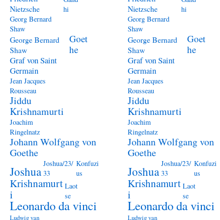
Nietzsche
Nietzsche
hi
hi
Georg Bernard
Georg Bernard
Shaw
Shaw
Goet
Goet
George Bernard
George Bernard
he
he
Shaw
Shaw
Graf von Saint
Graf von Saint
Germain
Germain
Jean Jacques
Jean Jacques
Rousseau
Rousseau
Jiddu
Jiddu
Krishnamurti
Krishnamurti
Joachim
Joachim
Ringelnatz
Ringelnatz
Johann Wolfgang von
Johann Wolfgang von
Goethe
Goethe
Joshua/23/
Konfuzi
Joshua/23/
Konfuzi
Joshua
Joshua
33
us
33
us
Krishnamurt
Krishnamurt
Laot
Laot
i
i
se
se
Leonardo da vinci
Leonardo da vinci
Ludwig van
Ludwig van