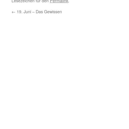
Lesezeichen für den
Permalink
.
←
19. Juni – Das Gewissen