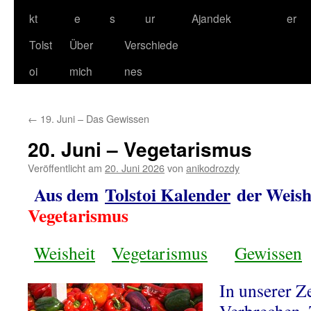
kt
e
s
ur
Ajandek
er
Tolst
Über
Verschiede
oi
mich
nes
←
19. Juni – Das Gewissen
20. Juni – Vegetarismus
Veröffentlicht am
20. Juni 2026
von
anikodrozdy
Aus dem
Tolstoi Kalender
der Weish
Vegetarismus
Weisheit
Vegetarismus
Gewissen
In unserer Ze