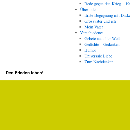
Rede gegen den Krieg – 19
Über mich
Erste Begegnung mit Dask
Grossvater und ich
Mein Vater
Verschiedenes
Gebete aus aller Welt
Gedichte – Gedanken
Humor
Universale Liebe
Zum Nachdenken…
Den Frieden leben!