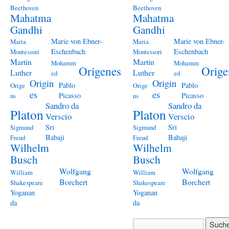
Beethoven
Beethoven
Mahatma
Mahatma
Gandhi
Gandhi
Marie von Ebner-
Marie von Ebner-
Maria
Maria
Eschenbach
Eschenbach
Montessori
Montessori
Martin
Martin
Mohamm
Mohamm
Origenes
Orige
Luther
Luther
ed
ed
Origin
Origin
Pablo
Pablo
Orige
Orige
es
es
Picasso
Picasso
ns
ns
Sandro da
Sandro da
Platon
Platon
Verscio
Verscio
Sri
Sri
Sigmund
Sigmund
Babaji
Babaji
Freud
Freud
Wilhelm
Wilhelm
Busch
Busch
Wolfgang
Wolfgang
William
William
Borchert
Borchert
Shakespeare
Shakespeare
Yoganan
Yoganan
da
da