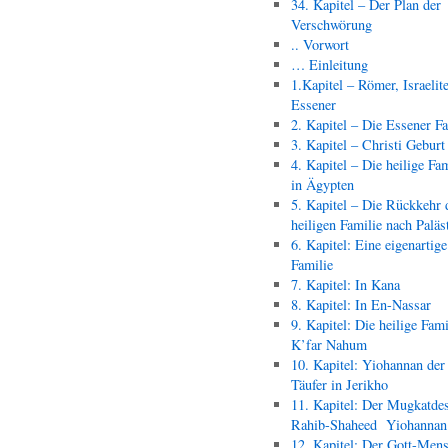
34. Kapitel – Der Plan der
Verschwörung
.. Vorwort
… Einleitung
1.Kapitel – Römer, Israelit
Essener
2. Kapitel – Die Essener F
3. Kapitel – Christi Geburt
4. Kapitel – Die heilige Fam
in Ägypten
5. Kapitel – Die Rückkehr 
heiligen Familie nach Paläs
6. Kapitel: Eine eigenartige
Familie
7. Kapitel: In Kana
8. Kapitel: In En-Nassar
9. Kapitel: Die heilige Fami
K’far Nahum
10. Kapitel: Yiohannan der
Täufer in Jerikho
11. Kapitel: Der Mugkatde
Rahib-Shaheed Yiohann
12. Kapitel: Der Gott-Men