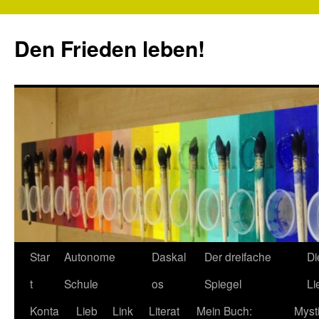
Zum
Inhalt
Den Frieden leben!
springen
Star
Autonome
Daskal
Der dreifache
Di
t
Schule
os
Spiegel
Li
Konta
Lieb
Link
Literat
Mein Buch:
Myst