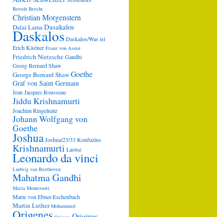
Bertolt Brecht
Christian Morgenstern
Dasakalos
Dalai Lama
Daskalos
Daskalos/Was ist
Erich Kästner
Franz von Assisi
Friedrich Nietzsche
Gandhi
Georg Bernard Shaw
Goethe
George Bernard Shaw
Graf von Saint Germain
Jean Jacques Rousseau
Jiddu Krishnamurti
Joachim Ringelnatz
Johann Wolfgang von
Goethe
Joshua
Joshua/23/33
Konfuzius
Krishnamurti
Laotse
Leonardo da vinci
Ludwig van Beethoven
Mahatma Gandhi
Maria Montessori
Marie von Ebner-Eschenbach
Martin Luther
Mohammed
Origenes
Origines