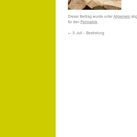
Dieser Beitrag wurde unter
Allgemein
abg
für den
Permalink
.
←
3. Juli – Bestrafung