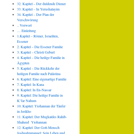
32. Kapitel – Der duldende Diener
33. Kapitel – In Yerushalayim
34. Kapitel – Der Plan der
Verschwörung
.. Vorwort
… Einleitung
1.Kapitel – Römer, Israeliten,
Essener
2. Kapitel – Die Essener Familie
3. Kapitel – Christi Geburt
4. Kapitel – Die heilige Familie in
Ägypten
5. Kapitel – Die Rückkehr der
heiligen Familie nach Palästina
6. Kapitel: Eine eigenartige Familie
7. Kapitel: In Kana
8. Kapitel: In En-Nassar
9. Kapitel: Die heilige Familie in
K’far Nahum
10. Kapitel: Yiohannan der Täufer
in Jerikho
11. Kapitel: Der Mugkatdes Rahib-
Shaheed Yiohannan
12. Kapitel: Der Gott-Mensch
JoshuaImmanuel: Sein Leben und