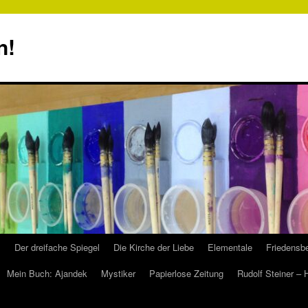
n!
s
Der dreifache Spiegel
Die Kirche der Liebe
Elementale
Friedensbe
Mein Buch: Ajandek
Mystiker
Papierlose Zeitung
Rudolf Steiner –