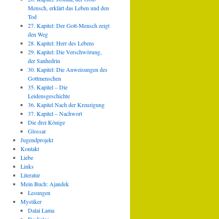
Mensch, erklärt das Leben und den
Tod
27. Kapitel: Der Gott-Mensch zeigt
den Weg
28. Kapitel: Herr des Lebens
29. Kapitel: Die Verschwörung,
der Sanhedrin
30. Kapitel: Die Anweisungen des
Gottmenschen
35. Kapitel – Die
Leidensgeschichte
36. Kapitel Nach der Kreuzigung
37. Kapitel – Nachwort
Die drei Könige
Glossar
Jugendprojekt
Kontakt
Liebe
Links
Literatur
Mein Buch: Ajandek
Lesungen
Mystiker
Dalai Lama