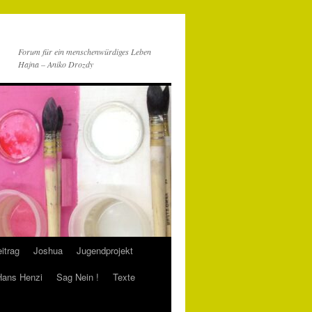
Forum für ein menschenwürdiges Leben
Hajna – Aniko Drozdy
itrag
Joshua
Jugendprojekt
 Hans Henzi
Sag Nein !
Texte