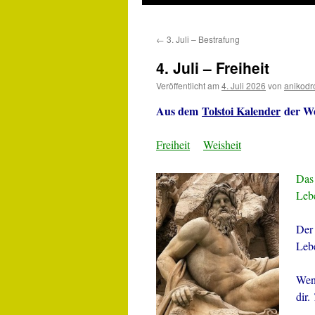
←
3. Juli – Bestrafung
4. Juli – Freiheit
Veröffentlicht am
4. Juli 2026
von
anikodr
Aus dem
Tolstoi Kalender
der We
Freiheit
Weisheit
Das 
Leb
Der 
Leb
Wenn
dir.