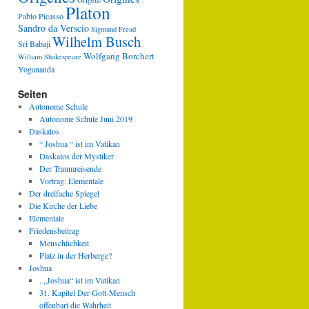
Origens
Platon
Pablo Picasso
Sandro da Verscio
Sigmund Freud
Wilhelm Busch
Sri Babaji
Wolfgang Borchert
William Shakespeare
Yogananda
Seiten
Autonome Schule
Autonome Schule Juni 2019
Daskalos
“ Joshua “ ist im Vatikan
Daskalos der Mystiker
Der Traumreisende
Vortrag: Elementale
Der dreifache Spiegel
Die Kirche der Liebe
Elementale
Friedensbeitrag
Menschlichkeit
Platz in der Herberge?
Joshua
. „Joshua“ ist im Vatikan
31. Kapitel Der Gott-Mensch
offenbart die Wahrheit