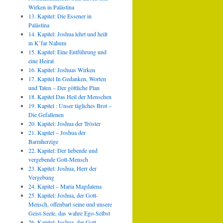
Wirken in Palästina
13. Kapitel: Die Essener in
Palästina
14. Kapitel: Joshua lehrt und heilt
in K’far Nahum
15. Kapitel: Eine Entführung und
eine Heirat
16. Kapitel: Joshuas Wirken
17. Kapitel In Gedanken, Worten
und Taten – Der göttliche Plan
18. Kapitel Das Heil der Menschen
19. Kapitel : Unser tägliches Brot –
Die Gefallenen
20. Kapitel: Joshua der Tröster
21. Kapitel – Joshua der
Barmherzige
22. Kapitel: Der liebende und
vergebende Gott-Mensch
23. Kapitel: Joshua, Herr der
Vergebung
24. Kapitel – Maria Magdalena
25. Kapitel: Joshua, der Gott-
Mensch, offenbart seine und unsere
Geist-Seele, das wahre Ego-Selbst
26. Kapitel: Joshua, der Gott-