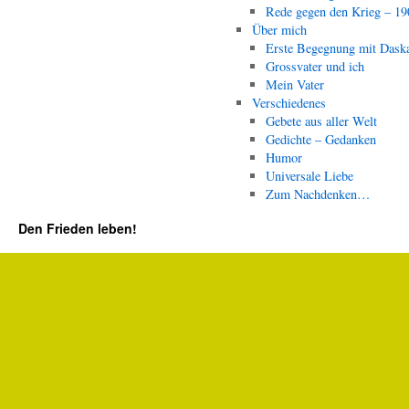
Rede gegen den Krieg – 19
Über mich
Erste Begegnung mit Dask
Grossvater und ich
Mein Vater
Verschiedenes
Gebete aus aller Welt
Gedichte – Gedanken
Humor
Universale Liebe
Zum Nachdenken…
Den Frieden leben!