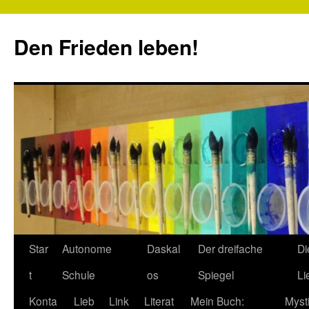
Zum
Inhalt
Den Frieden leben!
springen
Star
Autonome
Daskal
Der dreifache
Di
t
Schule
os
Spiegel
Li
Konta
Lieb
Link
Literat
Mein Buch:
Myst