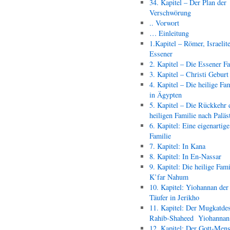
34. Kapitel – Der Plan der
Verschwörung
.. Vorwort
… Einleitung
1.Kapitel – Römer, Israelit
Essener
2. Kapitel – Die Essener F
3. Kapitel – Christi Geburt
4. Kapitel – Die heilige Fam
in Ägypten
5. Kapitel – Die Rückkehr 
heiligen Familie nach Paläs
6. Kapitel: Eine eigenartige
Familie
7. Kapitel: In Kana
8. Kapitel: In En-Nassar
9. Kapitel: Die heilige Fami
K’far Nahum
10. Kapitel: Yiohannan der
Täufer in Jerikho
11. Kapitel: Der Mugkatde
Rahib-Shaheed Yiohann
12. Kapitel: Der Gott-Men