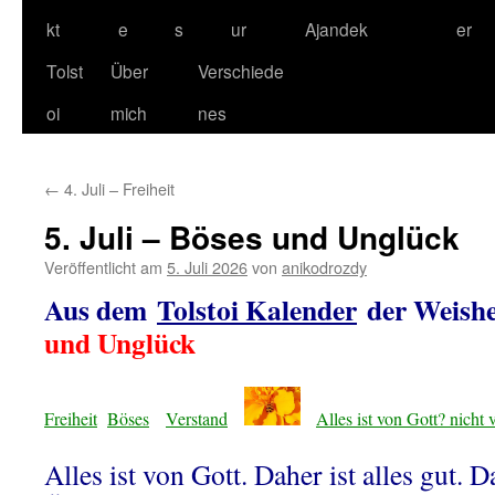
kt
e
s
ur
Ajandek
er
Tolst
Über
Verschiede
oi
mich
nes
←
4. Juli – Freiheit
5. Juli – Böses und Unglück
Veröffentlicht am
5. Juli 2026
von
anikodrozdy
Aus dem
Tolstoi Kalender
der Weishe
und Unglück
Freiheit
Böses
Verstand
Alles ist von Gott? nicht v
Alles ist von Gott. Daher ist alles gut. D