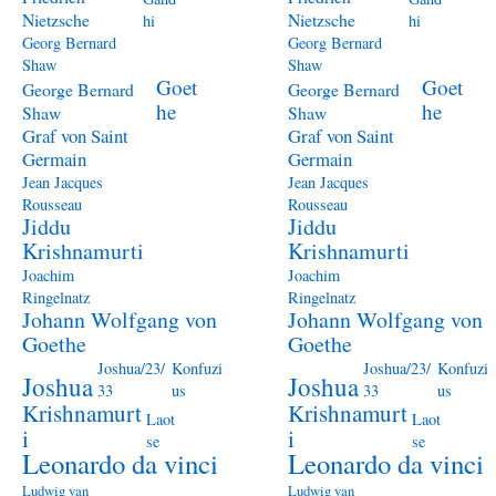
Nietzsche
Nietzsche
hi
hi
Georg Bernard
Georg Bernard
Shaw
Shaw
Goet
Goet
George Bernard
George Bernard
he
he
Shaw
Shaw
Graf von Saint
Graf von Saint
Germain
Germain
Jean Jacques
Jean Jacques
Rousseau
Rousseau
Jiddu
Jiddu
Krishnamurti
Krishnamurti
Joachim
Joachim
Ringelnatz
Ringelnatz
Johann Wolfgang von
Johann Wolfgang von
Goethe
Goethe
Joshua/23/
Konfuzi
Joshua/23/
Konfuzi
Joshua
Joshua
33
us
33
us
Krishnamurt
Krishnamurt
Laot
Laot
i
i
se
se
Leonardo da vinci
Leonardo da vinci
Ludwig van
Ludwig van