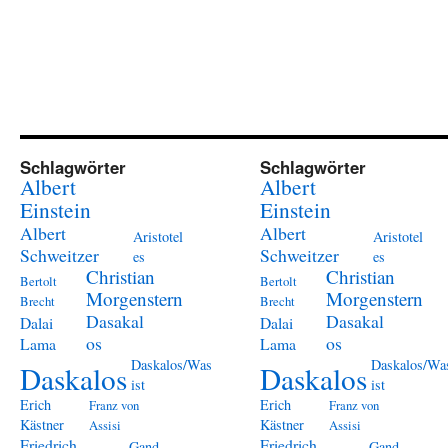
Schlagwörter
Schlagwörter
Albert
Albert
Einstein
Einstein
Albert
Albert
Aristotel
Aristotel
Schweitzer
Schweitzer
es
es
Christian
Christian
Bertolt
Bertolt
Morgenstern
Morgenstern
Brecht
Brecht
Dasakal
Dasakal
Dalai
Dalai
os
os
Lama
Lama
Daskalos/Was
Daskalos/Wa
Daskalos
Daskalos
ist
ist
Erich
Erich
Franz von
Franz von
Kästner
Kästner
Assisi
Assisi
Friedrich
Friedrich
Gand
Gand