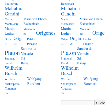
Beethoven
Beethoven
Mahatma
Mahatma
Gandhi
Gandhi
Marie von Ebner-
Marie von Ebner-
Maria
Maria
Eschenbach
Eschenbach
Montessori
Montessori
Martin
Martin
Mohamm
Mohamm
Origenes
Orige
Luther
Luther
ed
ed
Origin
Origin
Pablo
Pablo
Orige
Orige
es
es
Picasso
Picasso
ns
ns
Sandro da
Sandro da
Platon
Platon
Verscio
Verscio
Sri
Sri
Sigmund
Sigmund
Babaji
Babaji
Freud
Freud
Wilhelm
Wilhelm
Busch
Busch
Wolfgang
Wolfgang
William
William
Borchert
Borchert
Shakespeare
Shakespeare
Yoganan
Yoganan
da
da