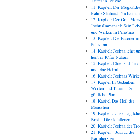
Täufer in Jerikho
11. Kapitel: Der Mugkatde
Rahib-Shaheed Yiohann
12. Kapitel: Der Gott-Men
JoshuaImmanuel: Sein Leb
und Wirken in Palästina
13. Kapitel: Die Essener in
Palästina
14. Kapitel: Joshua lehrt u
heilt in K’far Nahum
15. Kapitel: Eine Entführu
und eine Heirat
16. Kapitel: Joshuas Wirk
17. Kapitel In Gedanken,
Worten und Taten – Der
göttliche Plan
18. Kapitel Das Heil der
Menschen
19. Kapitel : Unser täglich
Brot – Die Gefallenen
20. Kapitel: Joshua der Trö
21. Kapitel – Joshua der
Barmherzige