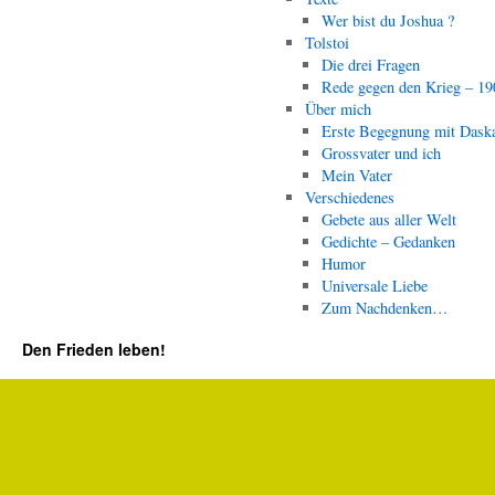
Wer bist du Joshua ?
Tolstoi
Die drei Fragen
Rede gegen den Krieg – 19
Über mich
Erste Begegnung mit Dask
Grossvater und ich
Mein Vater
Verschiedenes
Gebete aus aller Welt
Gedichte – Gedanken
Humor
Universale Liebe
Zum Nachdenken…
Den Frieden leben!