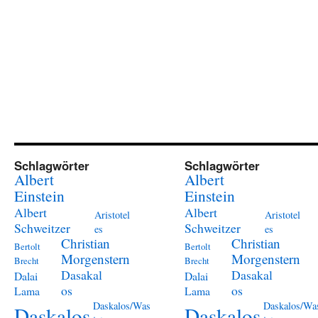
Schlagwörter
Schlagwörter
Albert
Albert
Einstein
Einstein
Albert
Albert
Aristotel
Aristotel
Schweitzer
Schweitzer
es
es
Christian
Christian
Bertolt
Bertolt
Morgenstern
Morgenstern
Brecht
Brecht
Dasakal
Dasakal
Dalai
Dalai
os
os
Lama
Lama
Daskalos/Was
Daskalos/Wa
Daskalos
Daskalos