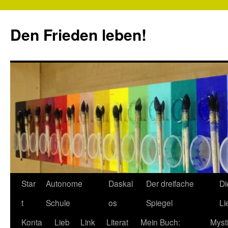
Zum
Inhalt
Den Frieden leben!
springen
Star
Autonome
Daskal
Der dreifache
Di
t
Schule
os
Spiegel
Li
Konta
Lieb
Link
Literat
Mein Buch:
Myst