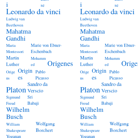
i
i
se
se
Leonardo da vinci
Leonardo da vinci
Ludwig van
Ludwig van
Beethoven
Beethoven
Mahatma
Mahatma
Gandhi
Gandhi
Marie von Ebner-
Marie von Ebner-
Maria
Maria
Eschenbach
Eschenbach
Montessori
Montessori
Martin
Martin
Mohamm
Mohamm
Origenes
Orige
Luther
Luther
ed
ed
Origin
Origin
Pablo
Pablo
Orige
Orige
es
es
Picasso
Picasso
ns
ns
Sandro da
Sandro da
Platon
Platon
Verscio
Verscio
Sri
Sri
Sigmund
Sigmund
Babaji
Babaji
Freud
Freud
Wilhelm
Wilhelm
Busch
Busch
Wolfgang
Wolfgang
William
William
Borchert
Borchert
Shakespeare
Shakespeare
Yoganan
Yoganan