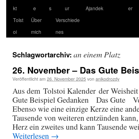
kt
e
s
ur
Ajandek
er
Tolst
Über
Verschiede
oi
mich
nes
an einem Platz
Schlagwortarchiv:
26. November – Das Gute Beis
Veröffentlicht am
26. November 2025
von
anikodrozdy
Aus dem Tolstoi Kalender der Weisheit
Gute Beispiel Gedanken Das Gute V
Ebenso wie eine einzige Kerze eine and
Tausende von weiteren entzünden kann, e
Herz ein zweites und kann Tausende we
Weiterlesen
→