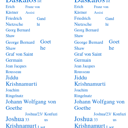
ist
ist
Erich
Erich
Franz von
Franz von
Kästner
Kästner
Assisi
Assisi
Friedrich
Friedrich
Gand
Gand
Nietzsche
Nietzsche
hi
hi
Georg Bernard
Georg Bernard
Shaw
Shaw
Goet
Goet
George Bernard
George Bernard
he
he
Shaw
Shaw
Graf von Saint
Graf von Saint
Germain
Germain
Jean Jacques
Jean Jacques
Rousseau
Rousseau
Jiddu
Jiddu
Krishnamurti
Krishnamurti
Joachim
Joachim
Ringelnatz
Ringelnatz
Johann Wolfgang von
Johann Wolfgang von
Goethe
Goethe
Joshua/23/
Konfuzi
Joshua/23/
Konfuzi
Joshua
Joshua
33
us
33
us
Krishnamurt
Krishnamurt
Laot
Laot