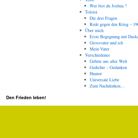
Wer bist du Joshua ?
Tolstoi
Die drei Fragen
Rede gegen den Krieg – 19
Über mich
Erste Begegnung mit Dask
Grossvater und ich
Mein Vater
Verschiedenes
Gebete aus aller Welt
Gedichte – Gedanken
Humor
Universale Liebe
Zum Nachdenken…
Den Frieden leben!