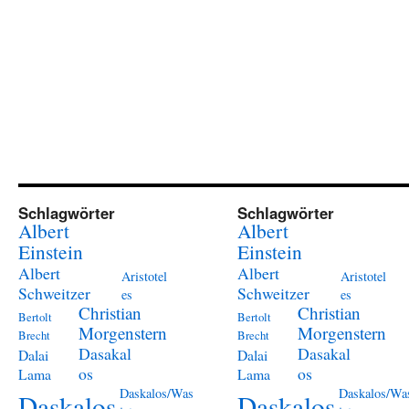
Schlagwörter
Schlagwörter
Albert
Albert
Einstein
Einstein
Albert
Albert
Aristotel
Aristotel
Schweitzer
Schweitzer
es
es
Christian
Christian
Bertolt
Bertolt
Morgenstern
Morgenstern
Brecht
Brecht
Dasakal
Dasakal
Dalai
Dalai
os
os
Lama
Lama
Daskalos/Was
Daskalos/Wa
Daskalos
Daskalos