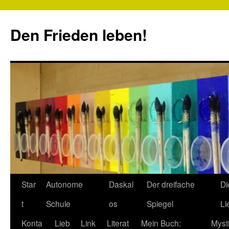
Zum
Inhalt
Den Frieden leben!
springen
Star
Autonome
Daskal
Der dreifache
Di
t
Schule
os
Spiegel
Li
Konta
Lieb
Link
Literat
Mein Buch:
Myst