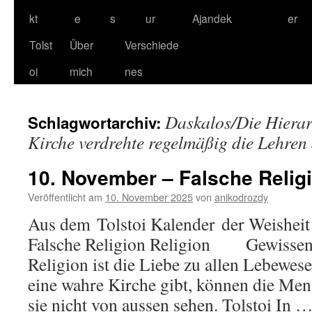
kt
e
s
ur
Ajandek
er
Tolst
Über
Verschiede
oi
mich
nes
Daskalos/Die Hierarc
Schlagwortarchiv:
Kirche verdrehte regelmäßig die Lehre
10. November – Falsche Relig
Veröffentlicht am
10. November 2025
von
anikodrozdy
Aus dem Tolstoi Kalender der Weishei
Falsche Religion Religion Gewiss
Religion ist die Liebe zu allen Lebewes
eine wahre Kirche gibt, können die Mens
sie nicht von aussen sehen. Tolstoi In 