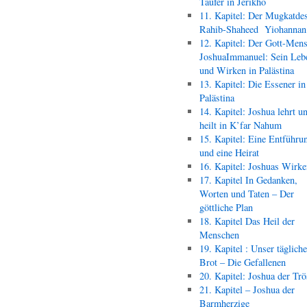
Täufer in Jerikho
11. Kapitel: Der Mugkatde
Rahib-Shaheed Yiohann
12. Kapitel: Der Gott-Men
JoshuaImmanuel: Sein Leb
und Wirken in Palästina
13. Kapitel: Die Essener in
Palästina
14. Kapitel: Joshua lehrt u
heilt in K’far Nahum
15. Kapitel: Eine Entführu
und eine Heirat
16. Kapitel: Joshuas Wirk
17. Kapitel In Gedanken,
Worten und Taten – Der
göttliche Plan
18. Kapitel Das Heil der
Menschen
19. Kapitel : Unser täglich
Brot – Die Gefallenen
20. Kapitel: Joshua der Trö
21. Kapitel – Joshua der
Barmherzige