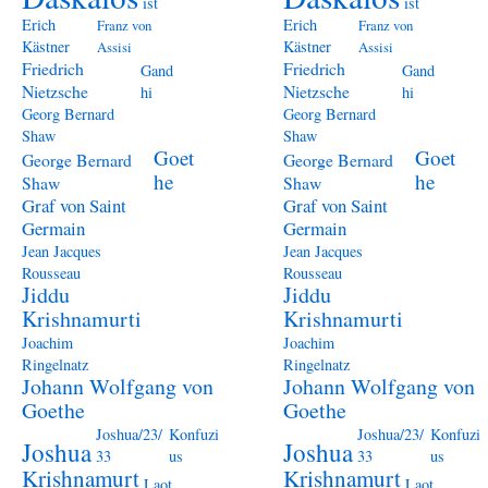
ist
ist
Erich
Erich
Franz von
Franz von
Kästner
Kästner
Assisi
Assisi
Friedrich
Friedrich
Gand
Gand
Nietzsche
Nietzsche
hi
hi
Georg Bernard
Georg Bernard
Shaw
Shaw
Goet
Goet
George Bernard
George Bernard
he
he
Shaw
Shaw
Graf von Saint
Graf von Saint
Germain
Germain
Jean Jacques
Jean Jacques
Rousseau
Rousseau
Jiddu
Jiddu
Krishnamurti
Krishnamurti
Joachim
Joachim
Ringelnatz
Ringelnatz
Johann Wolfgang von
Johann Wolfgang von
Goethe
Goethe
Joshua/23/
Konfuzi
Joshua/23/
Konfuzi
Joshua
Joshua
33
us
33
us
Krishnamurt
Krishnamurt
Laot
Laot