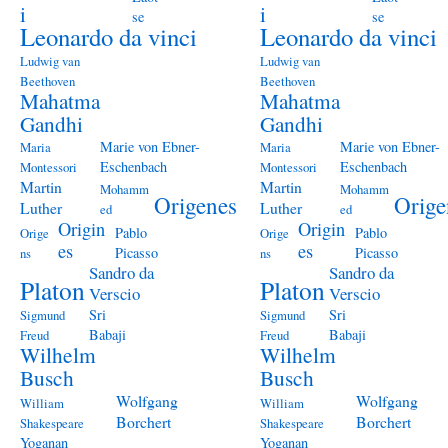
i
i
se
se
Leonardo da vinci
Leonardo da vinci
Ludwig van
Ludwig van
Beethoven
Beethoven
Mahatma
Mahatma
Gandhi
Gandhi
Marie von Ebner-
Marie von Ebner-
Maria
Maria
Eschenbach
Eschenbach
Montessori
Montessori
Martin
Martin
Mohamm
Mohamm
Origenes
Orige
Luther
Luther
ed
ed
Origin
Origin
Pablo
Pablo
Orige
Orige
es
es
Picasso
Picasso
ns
ns
Sandro da
Sandro da
Platon
Platon
Verscio
Verscio
Sri
Sri
Sigmund
Sigmund
Babaji
Babaji
Freud
Freud
Wilhelm
Wilhelm
Busch
Busch
Wolfgang
Wolfgang
William
William
Borchert
Borchert
Shakespeare
Shakespeare
Yoganan
Yoganan