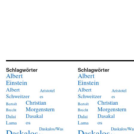
Schlagwörter
Schlagwörter
Albert
Albert
Einstein
Einstein
Albert
Albert
Aristotel
Aristotel
Schweitzer
Schweitzer
es
es
Christian
Christian
Bertolt
Bertolt
Morgenstern
Morgenstern
Brecht
Brecht
Dasakal
Dasakal
Dalai
Dalai
os
os
Lama
Lama
Daskalos/Was
Daskalos/Wa
Daskalos
Daskalos