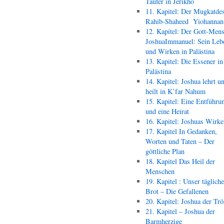
Täufer in Jerikho
11. Kapitel: Der Mugkatde
Rahib-Shaheed Yiohann
12. Kapitel: Der Gott-Men
JoshuaImmanuel: Sein Leb
und Wirken in Palästina
13. Kapitel: Die Essener in
Palästina
14. Kapitel: Joshua lehrt u
heilt in K’far Nahum
15. Kapitel: Eine Entführu
und eine Heirat
16. Kapitel: Joshuas Wirk
17. Kapitel In Gedanken,
Worten und Taten – Der
göttliche Plan
18. Kapitel Das Heil der
Menschen
19. Kapitel : Unser täglich
Brot – Die Gefallenen
20. Kapitel: Joshua der Trö
21. Kapitel – Joshua der
Barmherzige