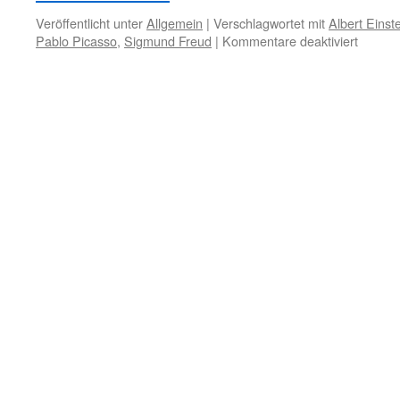
Veröffentlicht unter
Allgemein
|
Verschlagwortet mit
Albert Einst
für
Pablo Picasso
,
Sigmund Freud
|
Kommentare deaktiviert
1.
Dezem
–
Die
Frau