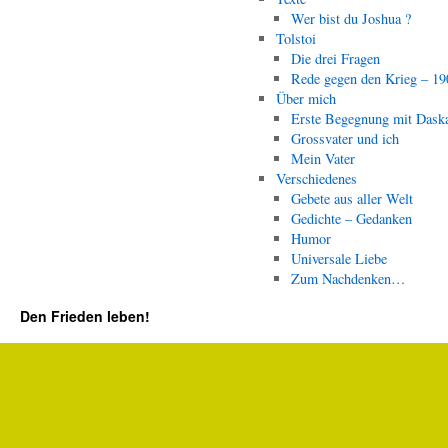
Wer bist du Joshua ?
Tolstoi
Die drei Fragen
Rede gegen den Krieg – 19
Über mich
Erste Begegnung mit Dask
Grossvater und ich
Mein Vater
Verschiedenes
Gebete aus aller Welt
Gedichte – Gedanken
Humor
Universale Liebe
Zum Nachdenken…
Den Frieden leben!