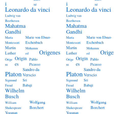
i
i
se
se
Leonardo da vinci
Leonardo da vinci
Ludwig van
Ludwig van
Beethoven
Beethoven
Mahatma
Mahatma
Gandhi
Gandhi
Marie von Ebner-
Marie von Ebner-
Maria
Maria
Eschenbach
Eschenbach
Montessori
Montessori
Martin
Martin
Mohamm
Mohamm
Origenes
Orige
Luther
Luther
ed
ed
Origin
Origin
Pablo
Pablo
Orige
Orige
es
es
Picasso
Picasso
ns
ns
Sandro da
Sandro da
Platon
Platon
Verscio
Verscio
Sri
Sri
Sigmund
Sigmund
Babaji
Babaji
Freud
Freud
Wilhelm
Wilhelm
Busch
Busch
Wolfgang
Wolfgang
William
William
Borchert
Borchert
Shakespeare
Shakespeare
Yoganan
Yoganan