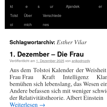
kt
e
s
ur
Ajandek
er
Tolst
Über
Verschiede
oi
mich
nes
Esther Vilar
Schlagwortarchiv:
1. Dezember – Die Frau
Veröffentlicht am
1. Dezember 2025
von
anikodrozdy
Aus dem Tolstoi Kalender der Weisheit
Frau Frau Kraft Intelligenz Kla
bemühen sich lebenslang, das Wesen ein
Andere befassen sich mit weniger schwi
der Relativitätstheorie. Albert Einstei
Weiterlesen
→