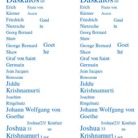
ist
ist
Erich
Erich
Franz von
Franz von
Kästner
Kästner
Assisi
Assisi
Friedrich
Friedrich
Gand
Gand
Nietzsche
Nietzsche
hi
hi
Georg Bernard
Georg Bernard
Shaw
Shaw
Goet
Goet
George Bernard
George Bernard
he
he
Shaw
Shaw
Graf von Saint
Graf von Saint
Germain
Germain
Jean Jacques
Jean Jacques
Rousseau
Rousseau
Jiddu
Jiddu
Krishnamurti
Krishnamurti
Joachim
Joachim
Ringelnatz
Ringelnatz
Johann Wolfgang von
Johann Wolfgang von
Goethe
Goethe
Joshua/23/
Konfuzi
Joshua/23/
Konfuzi
Joshua
Joshua
33
us
33
us
Krishnamurt
Krishnamurt
Laot
Laot