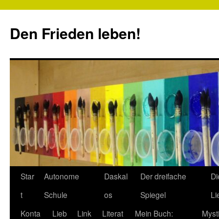
Zum
Inhalt
Den Frieden leben!
springen
Star
Autonome
Daskal
Der dreifache
Di
t
Schule
os
Spiegel
Li
Konta
Lieb
Link
Literat
Mein Buch:
Myst