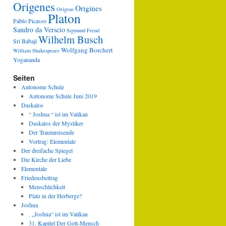
Origenes
Origines
Origens
Platon
Pablo Picasso
Sandro da Verscio
Sigmund Freud
Wilhelm Busch
Sri Babaji
Wolfgang Borchert
William Shakespeare
Yogananda
Seiten
Autonome Schule
Autonome Schule Juni 2019
Daskalos
“ Joshua “ ist im Vatikan
Daskalos der Mystiker
Der Traumreisende
Vortrag: Elementale
Der dreifache Spiegel
Die Kirche der Liebe
Elementale
Friedensbeitrag
Menschlichkeit
Platz in der Herberge?
Joshua
. „Joshua“ ist im Vatikan
31. Kapitel Der Gott-Mensch