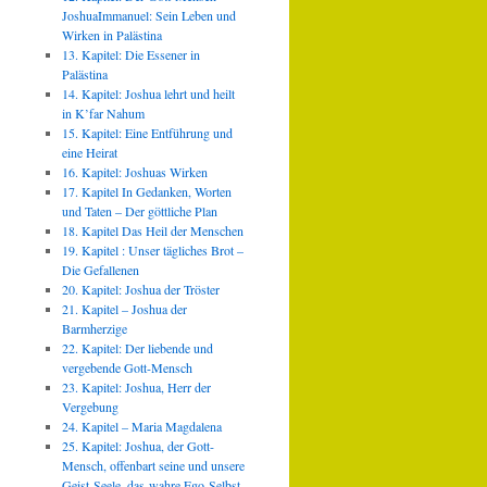
JoshuaImmanuel: Sein Leben und
Wirken in Palästina
13. Kapitel: Die Essener in
Palästina
14. Kapitel: Joshua lehrt und heilt
in K’far Nahum
15. Kapitel: Eine Entführung und
eine Heirat
16. Kapitel: Joshuas Wirken
17. Kapitel In Gedanken, Worten
und Taten – Der göttliche Plan
18. Kapitel Das Heil der Menschen
19. Kapitel : Unser tägliches Brot –
Die Gefallenen
20. Kapitel: Joshua der Tröster
21. Kapitel – Joshua der
Barmherzige
22. Kapitel: Der liebende und
vergebende Gott-Mensch
23. Kapitel: Joshua, Herr der
Vergebung
24. Kapitel – Maria Magdalena
25. Kapitel: Joshua, der Gott-
Mensch, offenbart seine und unsere
Geist-Seele, das wahre Ego-Selbst