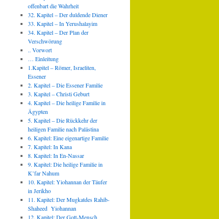
offenbart die Wahrheit
32. Kapitel – Der duldende Diener
33. Kapitel – In Yerushalayim
34. Kapitel – Der Plan der
Verschwörung
.. Vorwort
… Einleitung
1.Kapitel – Römer, Israeliten,
Essener
2. Kapitel – Die Essener Familie
3. Kapitel – Christi Geburt
4. Kapitel – Die heilige Familie in
Ägypten
5. Kapitel – Die Rückkehr der
heiligen Familie nach Palästina
6. Kapitel: Eine eigenartige Familie
7. Kapitel: In Kana
8. Kapitel: In En-Nassar
9. Kapitel: Die heilige Familie in
K’far Nahum
10. Kapitel: Yiohannan der Täufer
in Jerikho
11. Kapitel: Der Mugkatdes Rahib-
Shaheed Yiohannan
12. Kapitel: Der Gott-Mensch