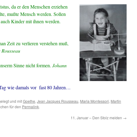
istus, da er den Menschen erziehen
lte, mußte Mensch werden. Sollen
 auch Kinder mit ihnen werden.
an Zeit zu verlieren verstehen muß,
 Rousseau
nserm Sinne nicht formen.
Johann
 Tag wie damals vor fast 80 Jahren…
elegt und mit
Goethe
,
Jean Jacques Rousseau
,
Maria Montessori
,
Martin
ichen für den
Permalink
.
11. Januar – Den Stolz meiden
→