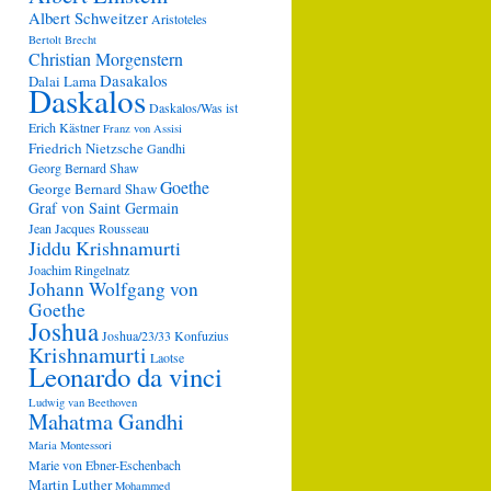
Albert Schweitzer
Aristoteles
Bertolt Brecht
Christian Morgenstern
Dasakalos
Dalai Lama
Daskalos
Daskalos/Was ist
Erich Kästner
Franz von Assisi
Friedrich Nietzsche
Gandhi
Georg Bernard Shaw
Goethe
George Bernard Shaw
Graf von Saint Germain
Jean Jacques Rousseau
Jiddu Krishnamurti
Joachim Ringelnatz
Johann Wolfgang von
Goethe
Joshua
Joshua/23/33
Konfuzius
Krishnamurti
Laotse
Leonardo da vinci
Ludwig van Beethoven
Mahatma Gandhi
Maria Montessori
Marie von Ebner-Eschenbach
Martin Luther
Mohammed