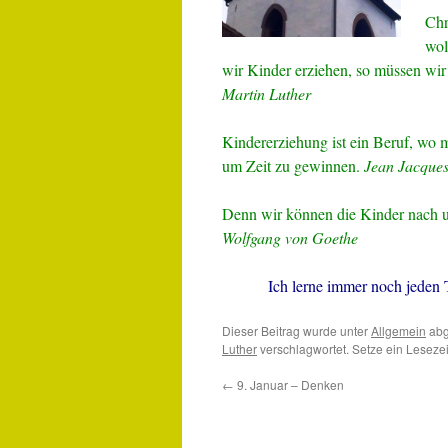
Chr
wol
wir Kinder erziehen, so müssen wir
Martin Luther
Kindererziehung ist ein Beruf, wo m
um Zeit zu gewinnen.
Jean Jacques
Denn wir können die Kinder nach u
Wolfgang von Goethe
Ich lerne immer noch jeden
Dieser Beitrag wurde unter
Allgemein
abg
Luther
verschlagwortet. Setze ein Leseze
←
9. Januar – Denken