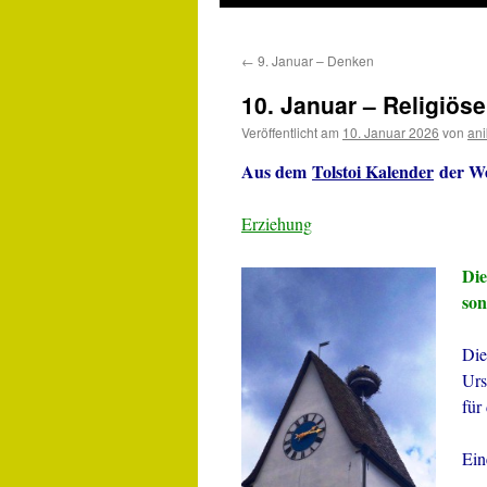
←
9. Januar – Denken
10. Januar – Religiös
Veröffentlicht am
10. Januar 2026
von
an
Aus dem
Tolstoi Kalender
der We
Erziehung
Die
son
Die
Urs
für
Ein