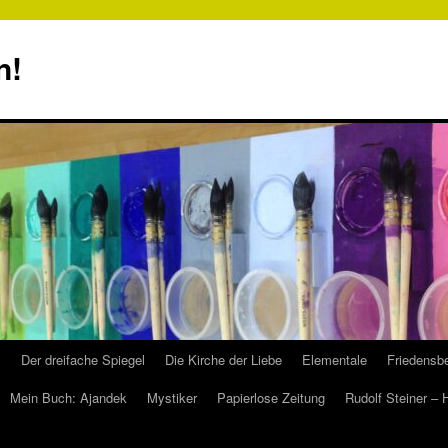
n!
s
Der dreifache Spiegel
Die Kirche der Liebe
Elementale
Friedensbe
Mein Buch: Ajandek
Mystiker
Papierlose Zeitung
Rudolf Steiner –