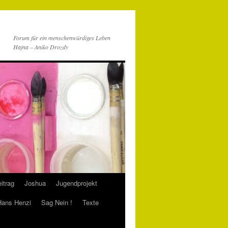
Forum für ein menschenwürdiges Leben
Hajna – Aniko Drozdy
itrag
Joshua
Jugendprojekt
 Hans Henzi
Sag Nein !
Texte