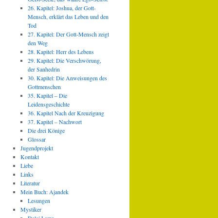
26. Kapitel: Joshua, der Gott-
Mensch, erklärt das Leben und den
Tod
27. Kapitel: Der Gott-Mensch zeigt
den Weg
28. Kapitel: Herr des Lebens
29. Kapitel: Die Verschwörung,
der Sanhedrin
30. Kapitel: Die Anweisungen des
Gottmenschen
35. Kapitel – Die
Leidensgeschichte
36. Kapitel Nach der Kreuzigung
37. Kapitel – Nachwort
Die drei Könige
Glossar
Jugendprojekt
Kontakt
Liebe
Links
Literatur
Mein Buch: Ajandek
Lesungen
Mystiker