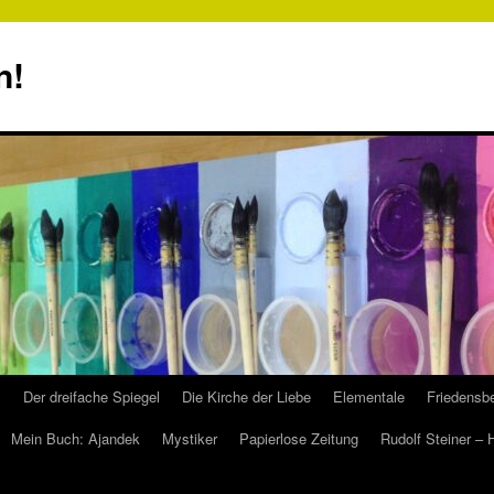
n!
s
Der dreifache Spiegel
Die Kirche der Liebe
Elementale
Friedensbe
Mein Buch: Ajandek
Mystiker
Papierlose Zeitung
Rudolf Steiner –