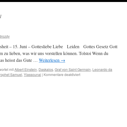
l
drozdy
heit – 15. Juni – Gottesliebe Liebe Leiden Gottes Gesetz Gott
lem zu lieben, was wir uns vorstellen können. Tolstoi Wenn du
das heisst das Gute …
Weiterlesen
→
ortet mit
Albert Einstein
,
Daskalos
,
Graf von Saint Germain
,
Leonardo da
für
rophet Samuel
,
Yiassounai
|
Kommentare deaktiviert
15.
Juni
–
Gottesliebe