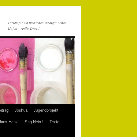
Forum für ein menschenwürdiges Leben
Hajna – Aniko Drozdy
itrag
Joshua
Jugendprojekt
 Hans Henzi
Sag Nein !
Texte