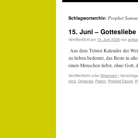
Prophet Samue
Schlagwortarchiv:
15. Juni – Gottesliebe
Veröffentlicht am
15. Juni 2026
von
aniko
Aus dem Tolstoi Kalender der Weis
zu lieben bedeutet, das Beste in al
einen Menschen liebst, ohne Gott, 
Veröffentlicht unter
Allgemein
|
Verschlagw
vinci
,
Origenes
,
Platon
,
Prophet Daniel
,
P