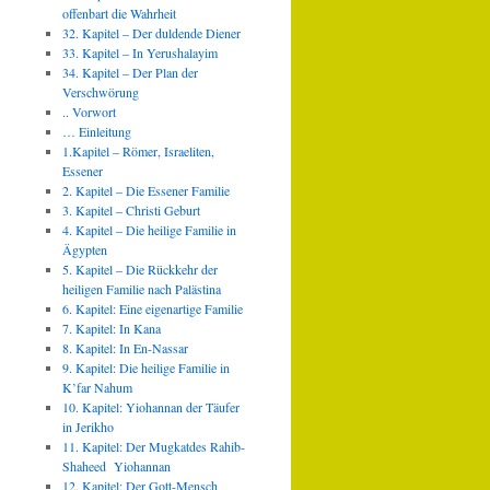
offenbart die Wahrheit
32. Kapitel – Der duldende Diener
33. Kapitel – In Yerushalayim
34. Kapitel – Der Plan der
Verschwörung
.. Vorwort
… Einleitung
1.Kapitel – Römer, Israeliten,
Essener
2. Kapitel – Die Essener Familie
3. Kapitel – Christi Geburt
4. Kapitel – Die heilige Familie in
Ägypten
5. Kapitel – Die Rückkehr der
heiligen Familie nach Palästina
6. Kapitel: Eine eigenartige Familie
7. Kapitel: In Kana
8. Kapitel: In En-Nassar
9. Kapitel: Die heilige Familie in
K’far Nahum
10. Kapitel: Yiohannan der Täufer
in Jerikho
11. Kapitel: Der Mugkatdes Rahib-
Shaheed Yiohannan
12. Kapitel: Der Gott-Mensch