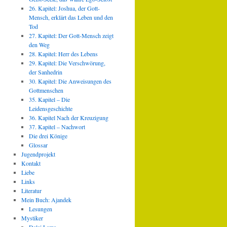
26. Kapitel: Joshua, der Gott-
Mensch, erklärt das Leben und den
Tod
27. Kapitel: Der Gott-Mensch zeigt
den Weg
28. Kapitel: Herr des Lebens
29. Kapitel: Die Verschwörung,
der Sanhedrin
30. Kapitel: Die Anweisungen des
Gottmenschen
35. Kapitel – Die
Leidensgeschichte
36. Kapitel Nach der Kreuzigung
37. Kapitel – Nachwort
Die drei Könige
Glossar
Jugendprojekt
Kontakt
Liebe
Links
Literatur
Mein Buch: Ajandek
Lesungen
Mystiker