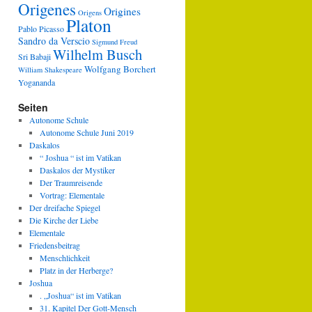
Origenes
Origines
Origens
Platon
Pablo Picasso
Sandro da Verscio
Sigmund Freud
Wilhelm Busch
Sri Babaji
Wolfgang Borchert
William Shakespeare
Yogananda
Seiten
Autonome Schule
Autonome Schule Juni 2019
Daskalos
“ Joshua “ ist im Vatikan
Daskalos der Mystiker
Der Traumreisende
Vortrag: Elementale
Der dreifache Spiegel
Die Kirche der Liebe
Elementale
Friedensbeitrag
Menschlichkeit
Platz in der Herberge?
Joshua
. „Joshua“ ist im Vatikan
31. Kapitel Der Gott-Mensch