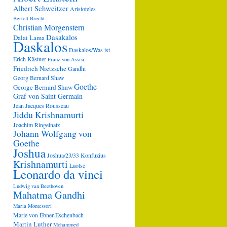
Albert Schweitzer
Aristoteles
Bertolt Brecht
Christian Morgenstern
Dasakalos
Dalai Lama
Daskalos
Daskalos/Was ist
Erich Kästner
Franz von Assisi
Friedrich Nietzsche
Gandhi
Georg Bernard Shaw
Goethe
George Bernard Shaw
Graf von Saint Germain
Jean Jacques Rousseau
Jiddu Krishnamurti
Joachim Ringelnatz
Johann Wolfgang von
Goethe
Joshua
Joshua/23/33
Konfuzius
Krishnamurti
Laotse
Leonardo da vinci
Ludwig van Beethoven
Mahatma Gandhi
Maria Montessori
Marie von Ebner-Eschenbach
Martin Luther
Mohammed