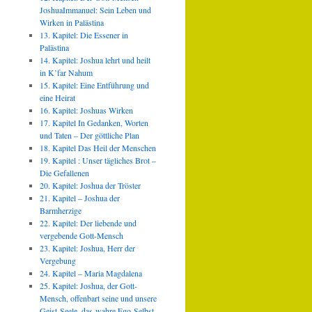
JoshuaImmanuel: Sein Leben und
Wirken in Palästina
13. Kapitel: Die Essener in
Palästina
14. Kapitel: Joshua lehrt und heilt
in K’far Nahum
15. Kapitel: Eine Entführung und
eine Heirat
16. Kapitel: Joshuas Wirken
17. Kapitel In Gedanken, Worten
und Taten – Der göttliche Plan
18. Kapitel Das Heil der Menschen
19. Kapitel : Unser tägliches Brot –
Die Gefallenen
20. Kapitel: Joshua der Tröster
21. Kapitel – Joshua der
Barmherzige
22. Kapitel: Der liebende und
vergebende Gott-Mensch
23. Kapitel: Joshua, Herr der
Vergebung
24. Kapitel – Maria Magdalena
25. Kapitel: Joshua, der Gott-
Mensch, offenbart seine und unsere
Geist-Seele, das wahre Ego-Selbst