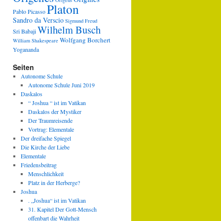
Origens
Platon
Pablo Picasso
Sandro da Verscio
Sigmund Freud
Wilhelm Busch
Sri Babaji
Wolfgang Borchert
William Shakespeare
Yogananda
Seiten
Autonome Schule
Autonome Schule Juni 2019
Daskalos
“ Joshua “ ist im Vatikan
Daskalos der Mystiker
Der Traumreisende
Vortrag: Elementale
Der dreifache Spiegel
Die Kirche der Liebe
Elementale
Friedensbeitrag
Menschlichkeit
Platz in der Herberge?
Joshua
. „Joshua“ ist im Vatikan
31. Kapitel Der Gott-Mensch
offenbart die Wahrheit