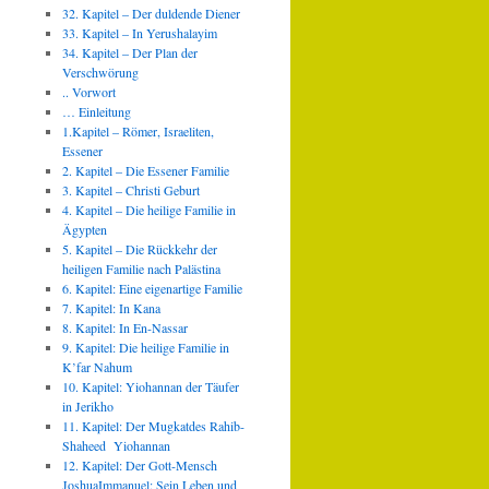
32. Kapitel – Der duldende Diener
33. Kapitel – In Yerushalayim
34. Kapitel – Der Plan der
Verschwörung
.. Vorwort
… Einleitung
1.Kapitel – Römer, Israeliten,
Essener
2. Kapitel – Die Essener Familie
3. Kapitel – Christi Geburt
4. Kapitel – Die heilige Familie in
Ägypten
5. Kapitel – Die Rückkehr der
heiligen Familie nach Palästina
6. Kapitel: Eine eigenartige Familie
7. Kapitel: In Kana
8. Kapitel: In En-Nassar
9. Kapitel: Die heilige Familie in
K’far Nahum
10. Kapitel: Yiohannan der Täufer
in Jerikho
11. Kapitel: Der Mugkatdes Rahib-
Shaheed Yiohannan
12. Kapitel: Der Gott-Mensch
JoshuaImmanuel: Sein Leben und