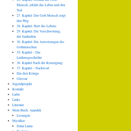
Mensch, erklärt das Leben und den
Tod
27. Kapitel: Der Gott-Mensch zeigt
den Weg
28. Kapitel: Herr des Lebens
29. Kapitel: Die Verschwörung,
der Sanhedrin
30. Kapitel: Die Anweisungen des
Gottmenschen
35. Kapitel – Die
Leidensgeschichte
36. Kapitel Nach der Kreuzigung
37. Kapitel – Nachwort
Die drei Könige
Glossar
Jugendprojekt
Kontakt
Liebe
Links
Literatur
Mein Buch: Ajandek
Lesungen
Mystiker
Dalai Lama