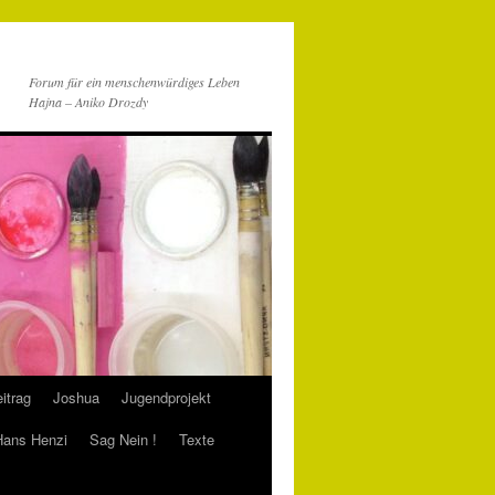
Forum für ein menschenwürdiges Leben
Hajna – Aniko Drozdy
itrag
Joshua
Jugendprojekt
 Hans Henzi
Sag Nein !
Texte