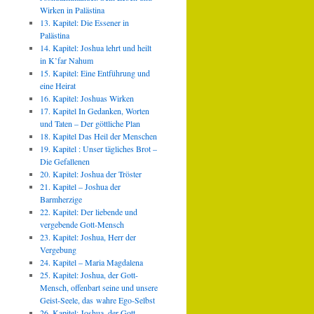
Wirken in Palästina
13. Kapitel: Die Essener in
Palästina
14. Kapitel: Joshua lehrt und heilt
in K’far Nahum
15. Kapitel: Eine Entführung und
eine Heirat
16. Kapitel: Joshuas Wirken
17. Kapitel In Gedanken, Worten
und Taten – Der göttliche Plan
18. Kapitel Das Heil der Menschen
19. Kapitel : Unser tägliches Brot –
Die Gefallenen
20. Kapitel: Joshua der Tröster
21. Kapitel – Joshua der
Barmherzige
22. Kapitel: Der liebende und
vergebende Gott-Mensch
23. Kapitel: Joshua, Herr der
Vergebung
24. Kapitel – Maria Magdalena
25. Kapitel: Joshua, der Gott-
Mensch, offenbart seine und unsere
Geist-Seele, das wahre Ego-Selbst
26. Kapitel: Joshua, der Gott-