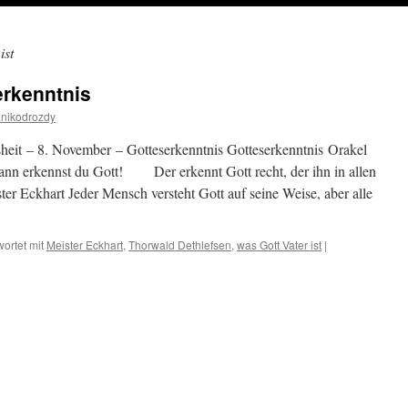
ist
erkenntnis
anikodrozdy
heit – 8. November – Gotteserkenntnis Gotteserkenntnis Orakel
dann erkennst du Gott! Der erkennt Gott recht, der ihn in allen
er Eckhart Jeder Mensch versteht Gott auf seine Weise, aber alle
ortet mit
Meister Eckhart
,
Thorwald Dethlefsen
,
was Gott Vater ist
|