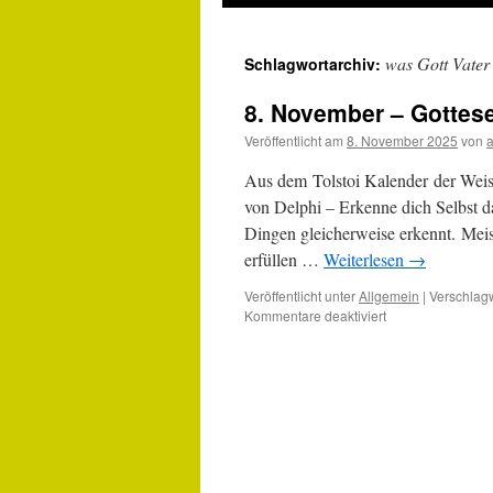
was Gott Vater 
Schlagwortarchiv:
8. November – Gottes
Veröffentlicht am
8. November 2025
von
Aus dem Tolstoi Kalender der Weis
von Delphi – Erkenne dich Selbst 
Dingen gleicherweise erkennt. Meist
erfüllen …
Weiterlesen
→
Veröffentlicht unter
Allgemein
|
Verschlagw
für
Kommentare deaktiviert
8.
November
–
Gotteserkenntnis