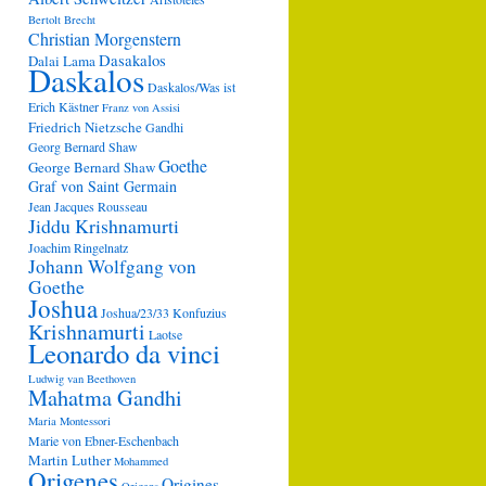
Bertolt Brecht
Christian Morgenstern
Dasakalos
Dalai Lama
Daskalos
Daskalos/Was ist
Erich Kästner
Franz von Assisi
Friedrich Nietzsche
Gandhi
Georg Bernard Shaw
Goethe
George Bernard Shaw
Graf von Saint Germain
Jean Jacques Rousseau
Jiddu Krishnamurti
Joachim Ringelnatz
Johann Wolfgang von
Goethe
Joshua
Joshua/23/33
Konfuzius
Krishnamurti
Laotse
Leonardo da vinci
Ludwig van Beethoven
Mahatma Gandhi
Maria Montessori
Marie von Ebner-Eschenbach
Martin Luther
Mohammed
Origenes
Origines