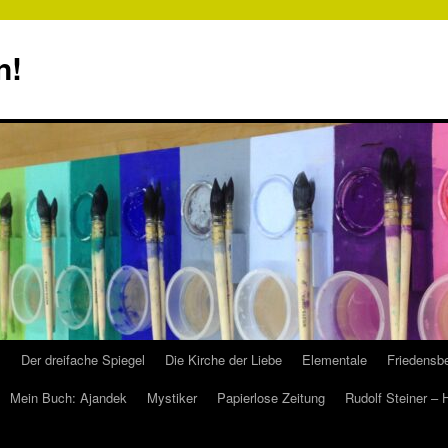
n!
s
Der dreifache Spiegel
Die Kirche der Liebe
Elementale
Friedensbe
Mein Buch: Ajandek
Mystiker
Papierlose Zeitung
Rudolf Steiner –