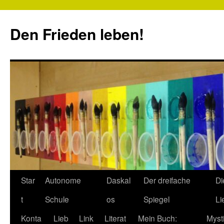
Zum
Inhalt
Den Frieden leben!
springen
Star
Autonome
Daskal
Der dreifache
Di
t
Schule
os
Spiegel
Li
Konta
Lieb
Link
Literat
Mein Buch:
Myst