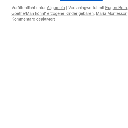
Veröffentlicht unter
Allgemein
|
Verschlagwortet mit
Eugen Roth
Goethe/Man könnt' erzogene Kinder gebären
,
Maria Montessori
für
Kommentare deaktiviert
26.
Dezember
–
Kindererziehung