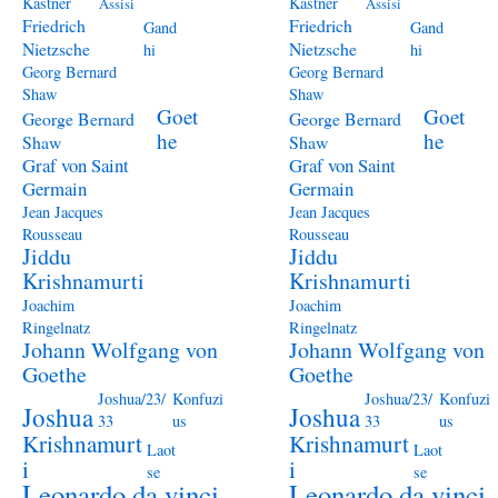
Kästner
Kästner
Assisi
Assisi
Friedrich
Friedrich
Gand
Gand
Nietzsche
Nietzsche
hi
hi
Georg Bernard
Georg Bernard
Shaw
Shaw
Goet
Goet
George Bernard
George Bernard
he
he
Shaw
Shaw
Graf von Saint
Graf von Saint
Germain
Germain
Jean Jacques
Jean Jacques
Rousseau
Rousseau
Jiddu
Jiddu
Krishnamurti
Krishnamurti
Joachim
Joachim
Ringelnatz
Ringelnatz
Johann Wolfgang von
Johann Wolfgang von
Goethe
Goethe
Joshua/23/
Konfuzi
Joshua/23/
Konfuzi
Joshua
Joshua
33
us
33
us
Krishnamurt
Krishnamurt
Laot
Laot
i
i
se
se
Leonardo da vinci
Leonardo da vinci