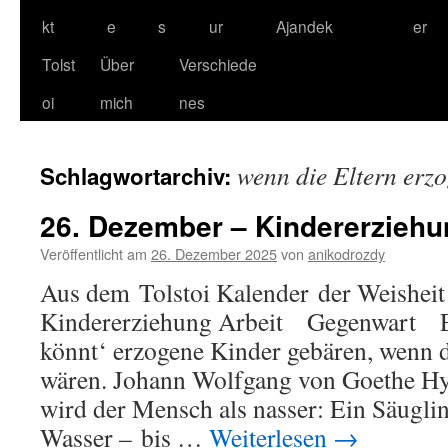
kt
e
s
ur
Ajandek
er
Tolst
Über
Verschiede
oi
mich
nes
wenn die Eltern erz
Schlagwortarchiv:
26. Dezember – Kindererziehu
Veröffentlicht am
26. Dezember 2025
von
anikodrozdy
Aus dem Tolstoi Kalender der Weisheit
Kindererziehung Arbeit Gegenwart E
könnt‘ erzogene Kinder gebären, wenn d
wären. Johann Wolfgang von Goethe Hy
wird der Mensch als nasser: Ein Säuglin
Wasser – bis …
Weiterlesen
→