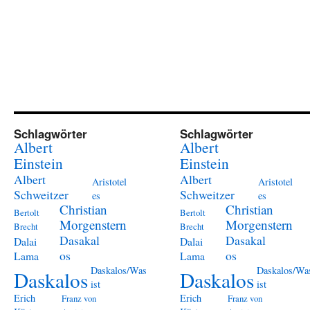
Schlagwörter
Schlagwörter
Albert
Albert
Einstein
Einstein
Albert
Albert
Aristotel
Aristotel
Schweitzer
Schweitzer
es
es
Christian
Christian
Bertolt
Bertolt
Morgenstern
Morgenstern
Brecht
Brecht
Dasakal
Dasakal
Dalai
Dalai
os
os
Lama
Lama
Daskalos/Was
Daskalos/Wa
Daskalos
Daskalos
ist
ist
Erich
Erich
Franz von
Franz von