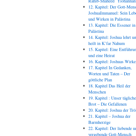
Rahib-Shaheed Yiohann
12. Kapitel: Der Gott-Men
JoshuaImmanuel: Sein Leb
und Wirken in Palästina
13. Kapitel: Die Essener in
Palästina
14. Kapitel: Joshua lehrt u
heilt in K’far Nahum
15. Kapitel: Eine Entführu
und eine Heirat
16. Kapitel: Joshuas Wirk
17. Kapitel In Gedanken,
Worten und Taten – Der
göttliche Plan
18. Kapitel Das Heil der
Menschen
19. Kapitel : Unser täglich
Brot – Die Gefallenen
20. Kapitel: Joshua der Trö
21. Kapitel – Joshua der
Barmherzige
22. Kapitel: Der liebende u
vergebende Gott-Mensch