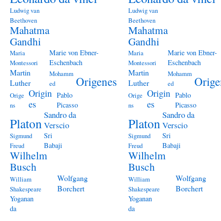
Ludwig van
Ludwig van
Beethoven
Beethoven
Mahatma
Mahatma
Gandhi
Gandhi
Marie von Ebner-
Marie von Ebner-
Maria
Maria
Eschenbach
Eschenbach
Montessori
Montessori
Martin
Martin
Mohamm
Mohamm
Origenes
Orige
Luther
Luther
ed
ed
Origin
Origin
Pablo
Pablo
Orige
Orige
es
es
Picasso
Picasso
ns
ns
Sandro da
Sandro da
Platon
Platon
Verscio
Verscio
Sri
Sri
Sigmund
Sigmund
Babaji
Babaji
Freud
Freud
Wilhelm
Wilhelm
Busch
Busch
Wolfgang
Wolfgang
William
William
Borchert
Borchert
Shakespeare
Shakespeare
Yoganan
Yoganan
da
da