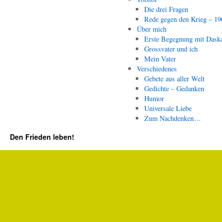
Die drei Fragen
Rede gegen den Krieg – 19
Über mich
Erste Begegnung mit Dask
Grossvater und ich
Mein Vater
Verschiedenes
Gebete aus aller Welt
Gedichte – Gedanken
Humor
Universale Liebe
Zum Nachdenken…
Den Frieden leben!