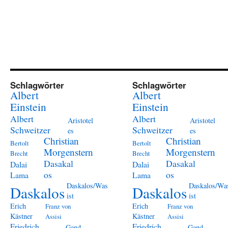
Schlagwörter
Schlagwörter
Albert
Albert
Einstein
Einstein
Albert
Albert
Aristotel
Aristotel
Schweitzer
Schweitzer
es
es
Christian
Christian
Bertolt
Bertolt
Morgenstern
Morgenstern
Brecht
Brecht
Dasakal
Dasakal
Dalai
Dalai
os
os
Lama
Lama
Daskalos/Was
Daskalos/Wa
Daskalos
Daskalos
ist
ist
Erich
Erich
Franz von
Franz von
Kästner
Kästner
Assisi
Assisi
Friedrich
Friedrich
Gand
Gand