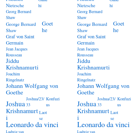
Nietzsche
Nietzsche
hi
hi
Georg Bernard
Georg Bernard
Shaw
Shaw
Goet
Goet
George Bernard
George Bernard
he
he
Shaw
Shaw
Graf von Saint
Graf von Saint
Germain
Germain
Jean Jacques
Jean Jacques
Rousseau
Rousseau
Jiddu
Jiddu
Krishnamurti
Krishnamurti
Joachim
Joachim
Ringelnatz
Ringelnatz
Johann Wolfgang von
Johann Wolfgang von
Goethe
Goethe
Joshua/23/
Konfuzi
Joshua/23/
Konfuzi
Joshua
Joshua
33
us
33
us
Krishnamurt
Krishnamurt
Laot
Laot
i
i
se
se
Leonardo da vinci
Leonardo da vinci
Ludwig van
Ludwig van