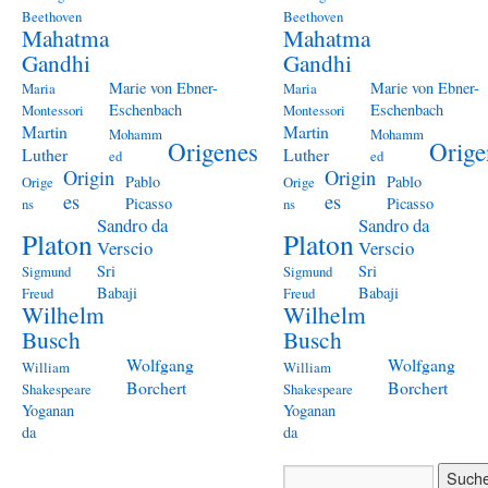
Beethoven
Beethoven
Mahatma
Mahatma
Gandhi
Gandhi
Marie von Ebner-
Marie von Ebner-
Maria
Maria
Eschenbach
Eschenbach
Montessori
Montessori
Martin
Martin
Mohamm
Mohamm
Origenes
Orige
Luther
Luther
ed
ed
Origin
Origin
Pablo
Pablo
Orige
Orige
es
es
Picasso
Picasso
ns
ns
Sandro da
Sandro da
Platon
Platon
Verscio
Verscio
Sri
Sri
Sigmund
Sigmund
Babaji
Babaji
Freud
Freud
Wilhelm
Wilhelm
Busch
Busch
Wolfgang
Wolfgang
William
William
Borchert
Borchert
Shakespeare
Shakespeare
Yoganan
Yoganan
da
da