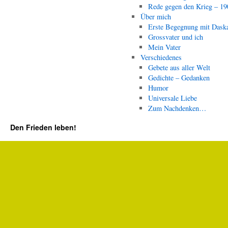
Rede gegen den Krieg – 19
Über mich
Erste Begegnung mit Dask
Grossvater und ich
Mein Vater
Verschiedenes
Gebete aus aller Welt
Gedichte – Gedanken
Humor
Universale Liebe
Zum Nachdenken…
Den Frieden leben!