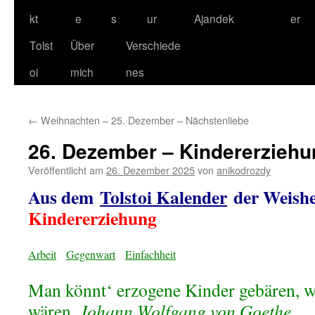
kt
e
s
ur
Ajandek
er
Tolst
Über
Verschiede
oi
mich
nes
←
Weihnachten – 25. Dezember – Nächstenliebe
26. Dezember – Kindererziehu
Veröffentlicht am
26. Dezember 2025
von
anikodrozdy
Aus dem
Tolstoi Kalender
der Weishe
Kindererziehung
Arbeit
Gegenwart
Einfachheit
Man könnt‘ erzogene Kinder gebären, w
wären.
Johann Wolfgang von Goethe