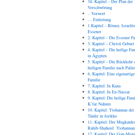
34. Kapitel – Der Plan der
Verschwörung
.. Vorwort
… Einleitung
1.Kapitel – Römer, Israelit
Essener
2. Kapitel – Die Essener F
3. Kapitel – Christi Geburt
4. Kapitel – Die heilige Fam
in Ägypten
5. Kapitel – Die Rückkehr 
heiligen Familie nach Paläs
6. Kapitel: Eine eigenartige
Familie
7. Kapitel: In Kana
8. Kapitel: In En-Nassar
9. Kapitel: Die heilige Fami
K’far Nahum
10. Kapitel: Yiohannan der
Täufer in Jerikho
11. Kapitel: Der Mugkatde
Rahib-Shaheed Yiohann
12. Kapitel: Der Gott-Men