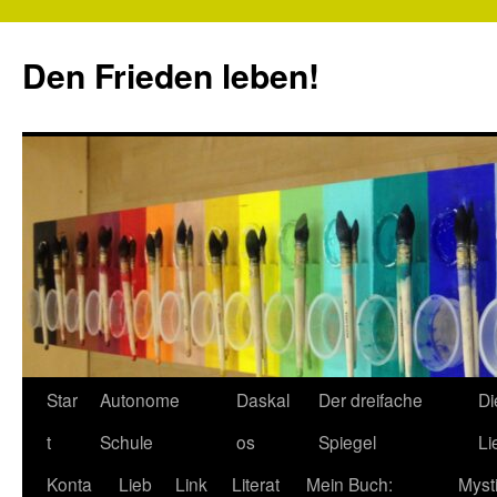
Zum
Inhalt
Den Frieden leben!
springen
Star
Autonome
Daskal
Der dreifache
Di
t
Schule
os
Spiegel
Li
Konta
Lieb
Link
Literat
Mein Buch:
Myst