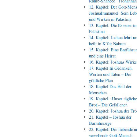
Rahib-Shaheed Yiohann
12. Kapitel: Der Gott-Men
JoshuaImmanuel: Sein Leb
und Wirken in Palästina
13. Kapitel: Die Essener in
Palästina
14. Kapitel: Joshua lehrt u
heilt in K’far Nahum
15. Kapitel: Eine Entführu
und eine Heirat
16. Kapitel: Joshuas Wirk
17. Kapitel In Gedanken,
Worten und Taten – Der
göttliche Plan
18. Kapitel Das Heil der
Menschen
19. Kapitel : Unser täglich
Brot – Die Gefallenen
20. Kapitel: Joshua der Trö
21. Kapitel – Joshua der
Barmherzige
22. Kapitel: Der liebende u
vergebende Gott-Mensch