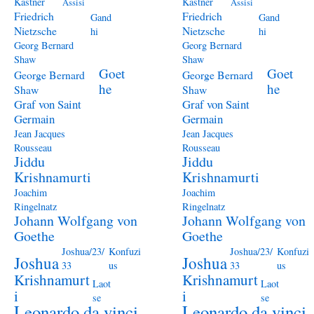
Kästner
Kästner
Assisi
Assisi
Friedrich
Friedrich
Gand
Gand
Nietzsche
Nietzsche
hi
hi
Georg Bernard
Georg Bernard
Shaw
Shaw
Goet
Goet
George Bernard
George Bernard
he
he
Shaw
Shaw
Graf von Saint
Graf von Saint
Germain
Germain
Jean Jacques
Jean Jacques
Rousseau
Rousseau
Jiddu
Jiddu
Krishnamurti
Krishnamurti
Joachim
Joachim
Ringelnatz
Ringelnatz
Johann Wolfgang von
Johann Wolfgang von
Goethe
Goethe
Joshua/23/
Konfuzi
Joshua/23/
Konfuzi
Joshua
Joshua
33
us
33
us
Krishnamurt
Krishnamurt
Laot
Laot
i
i
se
se
Leonardo da vinci
Leonardo da vinci