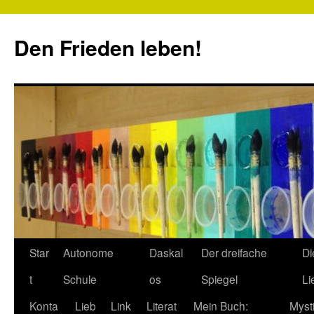
Zum
Inhalt
Den Frieden leben!
springen
Star
Autonome
Daskal
Der dreifache
Di
t
Schule
os
Spiegel
Li
Konta
Lieb
Link
Literat
Mein Buch:
Myst