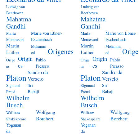
Ludwig van
Ludwig van
Beethoven
Beethoven
Mahatma
Mahatma
Gandhi
Gandhi
Marie von Ebner-
Marie von Ebner-
Maria
Maria
Eschenbach
Eschenbach
Montessori
Montessori
Martin
Martin
Mohamm
Mohamm
Origenes
Orige
Luther
Luther
ed
ed
Origin
Origin
Pablo
Pablo
Orige
Orige
es
es
Picasso
Picasso
ns
ns
Sandro da
Sandro da
Platon
Platon
Verscio
Verscio
Sri
Sri
Sigmund
Sigmund
Babaji
Babaji
Freud
Freud
Wilhelm
Wilhelm
Busch
Busch
Wolfgang
Wolfgang
William
William
Borchert
Borchert
Shakespeare
Shakespeare
Yoganan
Yoganan
da
da