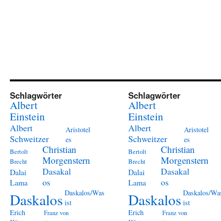
Schlagwörter
Schlagwörter
Albert
Albert
Einstein
Einstein
Albert
Albert
Aristotel
Aristotel
Schweitzer
Schweitzer
es
es
Christian
Christian
Bertolt
Bertolt
Morgenstern
Morgenstern
Brecht
Brecht
Dasakal
Dasakal
Dalai
Dalai
os
os
Lama
Lama
Daskalos/Was
Daskalos/Wa
Daskalos
Daskalos
ist
ist
Erich
Erich
Franz von
Franz von