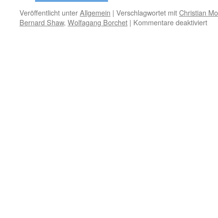
Veröffentlicht unter
Allgemein
|
Verschlagwortet mit
Christian M
für
Bernard Shaw
,
Wolfagang Borchet
|
Kommentare deaktiviert
9.
Feb
–
Kri