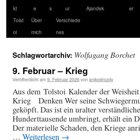
kt
e
s
ur
Ajandek
er
Tolst
Über
Verschiede
oi
mich
nes
Wolfagang Borchet
Schlagwortarchiv:
9. Februar – Krieg
Veröffentlicht am
9. Februar 2026
von
anikodrozdy
Aus dem Tolstoi Kalender der Weisheit 
Krieg Denken Wer seine Schwiegermutt
geköpft. Das ist ein uralter verständlic
Hunderttausende umbringt, erhält ein 
Der materielle Schaden, den Kriege anric
…
Weiterlesen
→