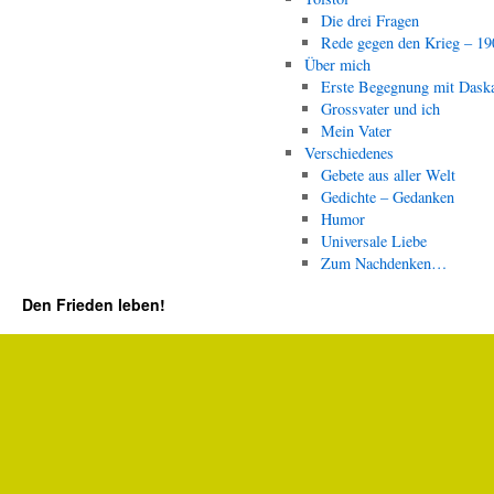
Die drei Fragen
Rede gegen den Krieg – 19
Über mich
Erste Begegnung mit Dask
Grossvater und ich
Mein Vater
Verschiedenes
Gebete aus aller Welt
Gedichte – Gedanken
Humor
Universale Liebe
Zum Nachdenken…
Den Frieden leben!