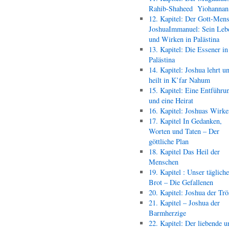
Rahib-Shaheed Yiohann
12. Kapitel: Der Gott-Men
JoshuaImmanuel: Sein Leb
und Wirken in Palästina
13. Kapitel: Die Essener in
Palästina
14. Kapitel: Joshua lehrt u
heilt in K’far Nahum
15. Kapitel: Eine Entführu
und eine Heirat
16. Kapitel: Joshuas Wirk
17. Kapitel In Gedanken,
Worten und Taten – Der
göttliche Plan
18. Kapitel Das Heil der
Menschen
19. Kapitel : Unser täglich
Brot – Die Gefallenen
20. Kapitel: Joshua der Trö
21. Kapitel – Joshua der
Barmherzige
22. Kapitel: Der liebende u