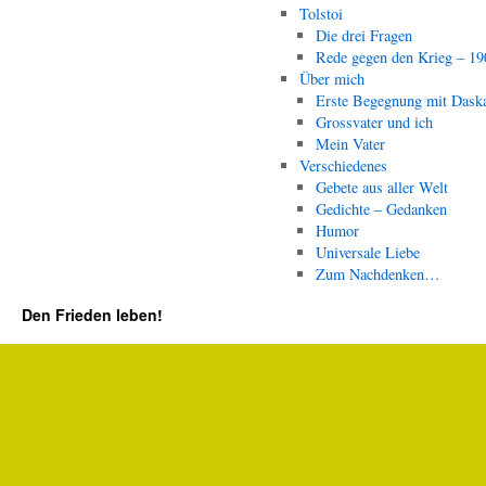
Tolstoi
Die drei Fragen
Rede gegen den Krieg – 19
Über mich
Erste Begegnung mit Dask
Grossvater und ich
Mein Vater
Verschiedenes
Gebete aus aller Welt
Gedichte – Gedanken
Humor
Universale Liebe
Zum Nachdenken…
Den Frieden leben!