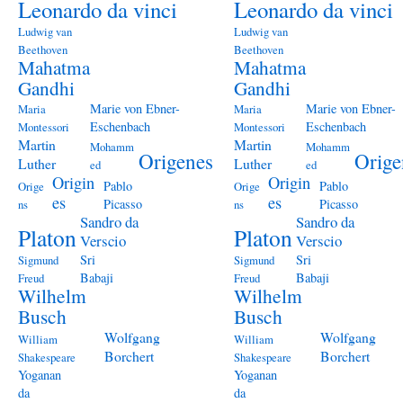
Leonardo da vinci
Leonardo da vinci
Ludwig van
Ludwig van
Beethoven
Beethoven
Mahatma
Mahatma
Gandhi
Gandhi
Marie von Ebner-
Marie von Ebner-
Maria
Maria
Eschenbach
Eschenbach
Montessori
Montessori
Martin
Martin
Mohamm
Mohamm
Origenes
Orige
Luther
Luther
ed
ed
Origin
Origin
Pablo
Pablo
Orige
Orige
es
es
Picasso
Picasso
ns
ns
Sandro da
Sandro da
Platon
Platon
Verscio
Verscio
Sri
Sri
Sigmund
Sigmund
Babaji
Babaji
Freud
Freud
Wilhelm
Wilhelm
Busch
Busch
Wolfgang
Wolfgang
William
William
Borchert
Borchert
Shakespeare
Shakespeare
Yoganan
Yoganan
da
da