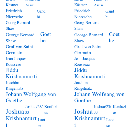
Kästner
Kästner
Assisi
Assisi
Friedrich
Friedrich
Gand
Gand
Nietzsche
Nietzsche
hi
hi
Georg Bernard
Georg Bernard
Shaw
Shaw
Goet
Goet
George Bernard
George Bernard
he
he
Shaw
Shaw
Graf von Saint
Graf von Saint
Germain
Germain
Jean Jacques
Jean Jacques
Rousseau
Rousseau
Jiddu
Jiddu
Krishnamurti
Krishnamurti
Joachim
Joachim
Ringelnatz
Ringelnatz
Johann Wolfgang von
Johann Wolfgang von
Goethe
Goethe
Joshua/23/
Konfuzi
Joshua/23/
Konfuzi
Joshua
Joshua
33
us
33
us
Krishnamurt
Krishnamurt
Laot
Laot
i
i
se
se