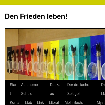
Zum
Inhalt
Den Frieden leben!
springen
Star
Autonome
Daskal
Der dreifache
Di
t
Schule
os
Spiegel
Li
Konta
Lieb
Link
Literat
Mein Buch:
Myst