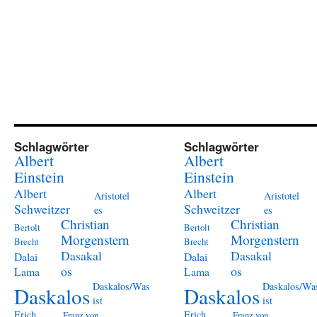
Schlagwörter
Schlagwörter
Albert
Albert
Einstein
Einstein
Albert
Albert
Aristotel
Aristotel
Schweitzer
Schweitzer
es
es
Christian
Christian
Bertolt
Bertolt
Morgenstern
Morgenstern
Brecht
Brecht
Dasakal
Dasakal
Dalai
Dalai
os
os
Lama
Lama
Daskalos/Was
Daskalos/Wa
Daskalos
Daskalos
ist
ist
Erich
Erich
Franz von
Franz von