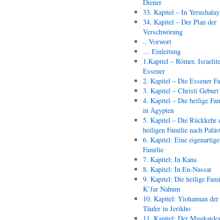
Diener
33. Kapitel – In Yerushala
34. Kapitel – Der Plan der
Verschwörung
.. Vorwort
… Einleitung
1.Kapitel – Römer, Israelit
Essener
2. Kapitel – Die Essener F
3. Kapitel – Christi Geburt
4. Kapitel – Die heilige Fam
in Ägypten
5. Kapitel – Die Rückkehr 
heiligen Familie nach Paläs
6. Kapitel: Eine eigenartige
Familie
7. Kapitel: In Kana
8. Kapitel: In En-Nassar
9. Kapitel: Die heilige Fami
K’far Nahum
10. Kapitel: Yiohannan der
Täufer in Jerikho
11. Kapitel: Der Mugkatde