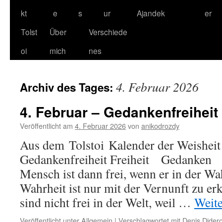
kt
e
s
ur
Ajandek
er
Tolst
Über
Verschiede
oi
mich
nes
4. Februar 2026
Archiv des Tages:
4. Februar – Gedankenfreiheit
Veröffentlicht am
4. Februar 2026
von
anikodrozdy
Aus dem Tolstoi Kalender der Weisheit 
Gedankenfreiheit Freiheit Gedanken 
Mensch ist dann frei, wenn er in der Wah
Wahrheit ist nur mit der Vernunft zu e
sind nicht frei in der Welt, weil …
Weit
Veröffentlicht unter
Allgemein
|
Verschlagwortet mit
Denis Didero