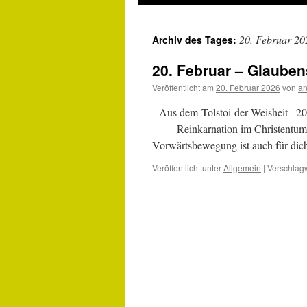
20. Februar 20
Archiv des Tages:
20. Februar – Glauben
Veröffentlicht am
20. Februar 2026
von
an
Aus dem Tolstoi der Weishei
Reinkarnation im Christentum Die
Vorwärtsbewegung ist auch für dic
Veröffentlicht unter
Allgemein
|
Verschlagw