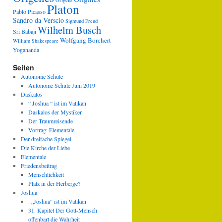
Origens
Platon
Pablo Picasso
Sandro da Verscio
Sigmund Freud
Wilhelm Busch
Sri Babaji
Wolfgang Borchert
William Shakespeare
Yogananda
Seiten
Autonome Schule
Autonome Schule Juni 2019
Daskalos
“ Joshua “ ist im Vatikan
Daskalos der Mystiker
Der Traumreisende
Vortrag: Elementale
Der dreifache Spiegel
Die Kirche der Liebe
Elementale
Friedensbeitrag
Menschlichkeit
Platz in der Herberge?
Joshua
. „Joshua“ ist im Vatikan
31. Kapitel Der Gott-Mensch
offenbart die Wahrheit