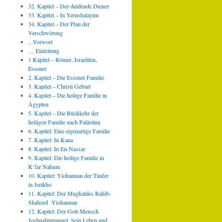
32. Kapitel – Der duldende Diener
33. Kapitel – In Yerushalayim
34. Kapitel – Der Plan der
Verschwörung
.. Vorwort
… Einleitung
1.Kapitel – Römer, Israeliten,
Essener
2. Kapitel – Die Essener Familie
3. Kapitel – Christi Geburt
4. Kapitel – Die heilige Familie in
Ägypten
5. Kapitel – Die Rückkehr der
heiligen Familie nach Palästina
6. Kapitel: Eine eigenartige Familie
7. Kapitel: In Kana
8. Kapitel: In En-Nassar
9. Kapitel: Die heilige Familie in
K’far Nahum
10. Kapitel: Yiohannan der Täufer
in Jerikho
11. Kapitel: Der Mugkatdes Rahib-
Shaheed Yiohannan
12. Kapitel: Der Gott-Mensch
JoshuaImmanuel: Sein Leben und