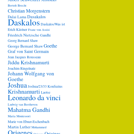
Bertolt Brecht
Christian Morgenstern
Dasakalos
Dalai Lama
Daskalos
Daskalos/Was ist
Erich Kästner
Franz von Assisi
Friedrich Nietzsche
Gandhi
Georg Bernard Shaw
Goethe
George Bernard Shaw
Graf von Saint Germain
Jean Jacques Rousseau
Jiddu Krishnamurti
Joachim Ringelnatz
Johann Wolfgang von
Goethe
Joshua
Joshua/23/33
Konfuzius
Krishnamurti
Laotse
Leonardo da vinci
Ludwig van Beethoven
Mahatma Gandhi
Maria Montessori
Marie von Ebner-Eschenbach
Martin Luther
Mohammed
Origenes
Origines