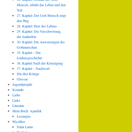
Mensch, erklärt das Leben und den
Tod
27. Kapitel: Der Gott-Mensch zeigt
den Weg
28. Kapitel: Herr des Lebens
29. Kapitel: Die Verschwörung,
der Sanhedrin
30. Kapitel: Die Anweisungen des
Gottmenschen
35. Kapitel – Die
Leidensgeschichte
36. Kapitel Nach der Kreuzigung
37. Kapitel – Nachwort
Die drei Könige
Glossar
Jugendprojekt
Kontakt
Liebe
Links
Literatur
Mein Buch: Ajandek
Lesungen
Mystiker
Dalai Lama