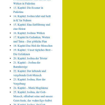
Wirken in Palästina
13. Kapitel: Die Essener in
Palästina
14. Kapitel: Joshua lehrt und heilt
in K’far Nahum
15. Kapitel: Eine Entführung und
eine Heirat
16. Kapitel: Joshuas Wirken
17. Kapitel In Gedanken, Worten
und Taten – Der göttliche Plan
18. Kapitel Das Heil der Menschen
19. Kapitel : Unser tägliches Brot –
Die Gefallenen
20. Kapitel: Joshua der Tröster
21. Kapitel – Joshua der
Barmherzige
22. Kapitel: Der liebende und
vergebende Gott-Mensch
23. Kapitel: Joshua, Herr der
Vergebung
24. Kapitel – Maria Magdalena
25. Kapitel: Joshua, der Gott-
Mensch, offenbart seine und unsere
Geist-Seele, das wahre Ego-Selbst
26. Kapitel: Joshua, der Gott-