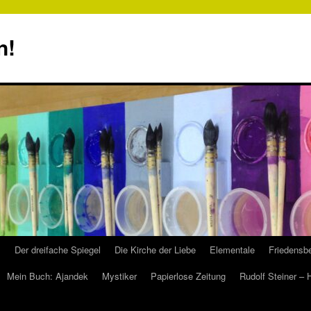
n!
s
Der dreifache Spiegel
Die Kirche der Liebe
Elementale
Friedensbe
Mein Buch: Ajandek
Mystiker
Papierlose Zeitung
Rudolf Steiner –