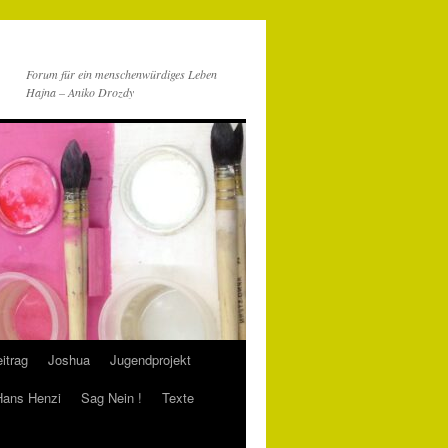
Forum für ein menschenwürdiges Leben
Hajna – Aniko Drozdy
itrag
Joshua
Jugendprojekt
 Hans Henzi
Sag Nein !
Texte