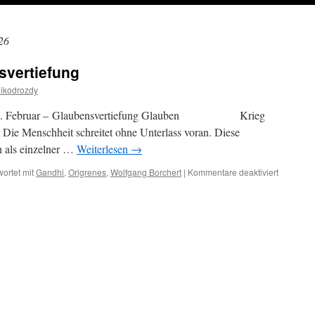
26
svertiefung
ikodrozdy
t– 20. Februar – Glaubensvertiefung Glauben Krieg
 Menschheit schreitet ohne Unterlass voran. Diese
h als einzelner …
Weiterlesen
→
für
ortet mit
Gandhi
,
Origrenes
,
Wolfgang Borchert
|
Kommentare deaktiviert
20.
Februar
–
Glaubens