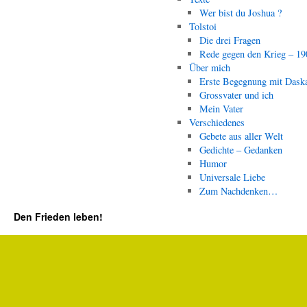
Wer bist du Joshua ?
Tolstoi
Die drei Fragen
Rede gegen den Krieg – 19
Über mich
Erste Begegnung mit Dask
Grossvater und ich
Mein Vater
Verschiedenes
Gebete aus aller Welt
Gedichte – Gedanken
Humor
Universale Liebe
Zum Nachdenken…
Den Frieden leben!