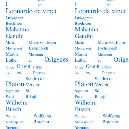
i
i
se
se
Leonardo da vinci
Leonardo da vinci
Ludwig van
Ludwig van
Beethoven
Beethoven
Mahatma
Mahatma
Gandhi
Gandhi
Marie von Ebner-
Marie von Ebner-
Maria
Maria
Eschenbach
Eschenbach
Montessori
Montessori
Martin
Martin
Mohamm
Mohamm
Origenes
Orige
Luther
Luther
ed
ed
Origin
Origin
Pablo
Pablo
Orige
Orige
es
es
Picasso
Picasso
ns
ns
Sandro da
Sandro da
Platon
Platon
Verscio
Verscio
Sri
Sri
Sigmund
Sigmund
Babaji
Babaji
Freud
Freud
Wilhelm
Wilhelm
Busch
Busch
Wolfgang
Wolfgang
William
William
Borchert
Borchert
Shakespeare
Shakespeare
Yoganan
Yoganan