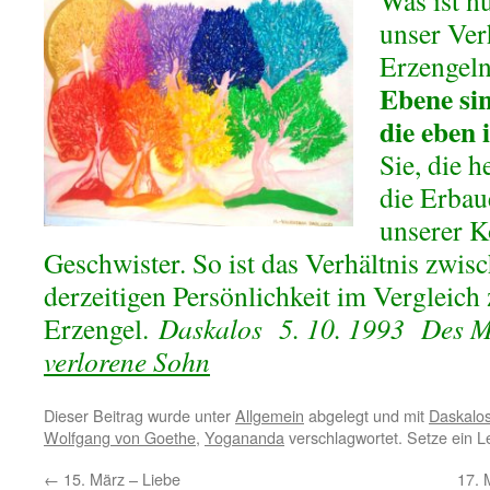
Was ist n
unser Ver
Erzengel
Ebene sin
die eben 
Sie, die h
die Erbau
unserer K
Geschwister. So ist das Verhältnis zwis
derzeitigen Persönlichkeit im Vergleich
Erzengel.
Daskalos 5. 10. 1993
Des My
verlorene Sohn
Dieser Beitrag wurde unter
Allgemein
abgelegt und mit
Daskalo
Wolfgang von Goethe
,
Yogananda
verschlagwortet. Setze ein 
←
15. März – Liebe
17. 