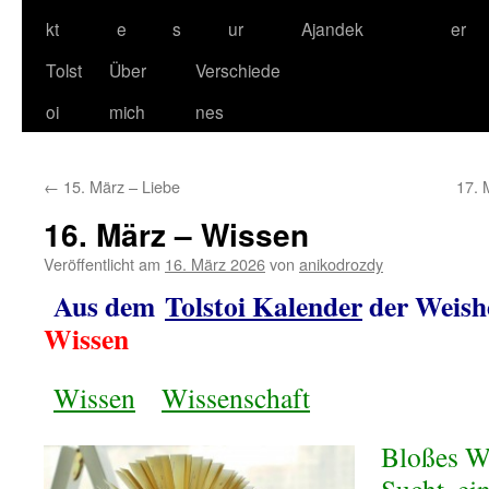
kt
e
s
ur
Ajandek
er
Tolst
Über
Verschiede
oi
mich
nes
←
15. März – Liebe
17. 
16. März – Wissen
Veröffentlicht am
16. März 2026
von
anikodrozdy
Aus dem
Tolstoi Kalender
der Weish
Wissen
Wissen
Wissenschaft
Bloßes Wi