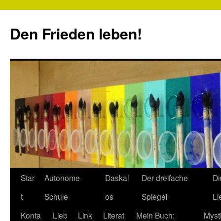
Zum
Inhalt
Den Frieden leben!
springen
Star
Autonome
Daskal
Der dreifache
Di
t
Schule
os
Spiegel
Li
Konta
Lieb
Link
Literat
Mein Buch:
Myst