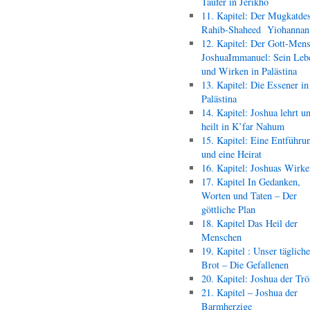
Täufer in Jerikho
11. Kapitel: Der Mugkatde
Rahib-Shaheed Yiohann
12. Kapitel: Der Gott-Men
JoshuaImmanuel: Sein Leb
und Wirken in Palästina
13. Kapitel: Die Essener in
Palästina
14. Kapitel: Joshua lehrt u
heilt in K’far Nahum
15. Kapitel: Eine Entführu
und eine Heirat
16. Kapitel: Joshuas Wirk
17. Kapitel In Gedanken,
Worten und Taten – Der
göttliche Plan
18. Kapitel Das Heil der
Menschen
19. Kapitel : Unser täglich
Brot – Die Gefallenen
20. Kapitel: Joshua der Trö
21. Kapitel – Joshua der
Barmherzige