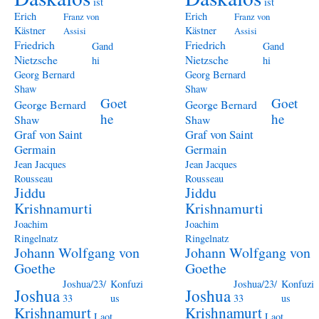
ist
ist
Erich
Erich
Franz von
Franz von
Kästner
Kästner
Assisi
Assisi
Friedrich
Friedrich
Gand
Gand
Nietzsche
Nietzsche
hi
hi
Georg Bernard
Georg Bernard
Shaw
Shaw
Goet
Goet
George Bernard
George Bernard
he
he
Shaw
Shaw
Graf von Saint
Graf von Saint
Germain
Germain
Jean Jacques
Jean Jacques
Rousseau
Rousseau
Jiddu
Jiddu
Krishnamurti
Krishnamurti
Joachim
Joachim
Ringelnatz
Ringelnatz
Johann Wolfgang von
Johann Wolfgang von
Goethe
Goethe
Joshua/23/
Konfuzi
Joshua/23/
Konfuzi
Joshua
Joshua
33
us
33
us
Krishnamurt
Krishnamurt
Laot
Laot