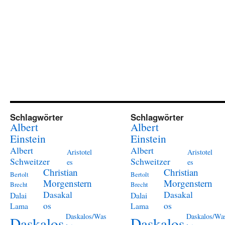
Schlagwörter
Schlagwörter
Albert
Albert
Einstein
Einstein
Albert
Albert
Aristotel
Aristotel
Schweitzer
Schweitzer
es
es
Christian
Christian
Bertolt
Bertolt
Morgenstern
Morgenstern
Brecht
Brecht
Dasakal
Dasakal
Dalai
Dalai
os
os
Lama
Lama
Daskalos/Was
Daskalos/Wa
Daskalos
Daskalos