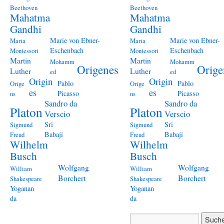
Beethoven
Beethoven
Mahatma
Mahatma
Gandhi
Gandhi
Marie von Ebner-
Marie von Ebner-
Maria
Maria
Eschenbach
Eschenbach
Montessori
Montessori
Martin
Martin
Mohamm
Mohamm
Origenes
Orige
Luther
Luther
ed
ed
Origin
Origin
Pablo
Pablo
Orige
Orige
es
es
Picasso
Picasso
ns
ns
Sandro da
Sandro da
Platon
Platon
Verscio
Verscio
Sri
Sri
Sigmund
Sigmund
Babaji
Babaji
Freud
Freud
Wilhelm
Wilhelm
Busch
Busch
Wolfgang
Wolfgang
William
William
Borchert
Borchert
Shakespeare
Shakespeare
Yoganan
Yoganan
da
da