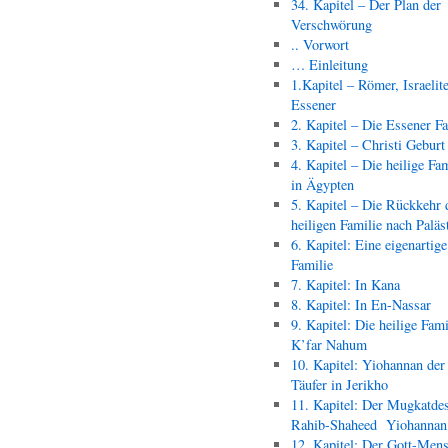
34. Kapitel – Der Plan der
Verschwörung
.. Vorwort
… Einleitung
1.Kapitel – Römer, Israelit
Essener
2. Kapitel – Die Essener F
3. Kapitel – Christi Geburt
4. Kapitel – Die heilige Fam
in Ägypten
5. Kapitel – Die Rückkehr 
heiligen Familie nach Paläs
6. Kapitel: Eine eigenartige
Familie
7. Kapitel: In Kana
8. Kapitel: In En-Nassar
9. Kapitel: Die heilige Fami
K’far Nahum
10. Kapitel: Yiohannan der
Täufer in Jerikho
11. Kapitel: Der Mugkatde
Rahib-Shaheed Yiohann
12. Kapitel: Der Gott-Men