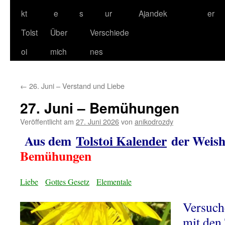
kt
e
s
ur
Ajandek
er
Tolst
Über
Verschiede
oi
mich
nes
←
26. Juni – Verstand und Liebe
27. Juni – Bemühungen
Veröffentlicht am
27. Juni 2026
von
anikodrozdy
Aus dem
Tolstoi Kalender
der Weishe
Bemühungen
Liebe
Gottes Gesetz
Elementale
Versuch
mit den