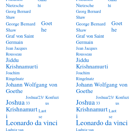
Nietzsche
Nietzsche
hi
hi
Georg Bernard
Georg Bernard
Shaw
Shaw
Goet
Goet
George Bernard
George Bernard
he
he
Shaw
Shaw
Graf von Saint
Graf von Saint
Germain
Germain
Jean Jacques
Jean Jacques
Rousseau
Rousseau
Jiddu
Jiddu
Krishnamurti
Krishnamurti
Joachim
Joachim
Ringelnatz
Ringelnatz
Johann Wolfgang von
Johann Wolfgang von
Goethe
Goethe
Joshua/23/
Konfuzi
Joshua/23/
Konfuzi
Joshua
Joshua
33
us
33
us
Krishnamurt
Krishnamurt
Laot
Laot
i
i
se
se
Leonardo da vinci
Leonardo da vinci
Ludwig van
Ludwig van