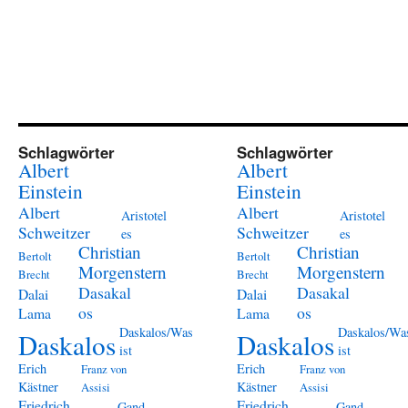
Schlagwörter
Schlagwörter
Albert
Albert
Einstein
Einstein
Albert
Albert
Aristotel
Aristotel
Schweitzer
Schweitzer
es
es
Christian
Christian
Bertolt
Bertolt
Morgenstern
Morgenstern
Brecht
Brecht
Dasakal
Dasakal
Dalai
Dalai
os
os
Lama
Lama
Daskalos/Was
Daskalos/Wa
Daskalos
Daskalos
ist
ist
Erich
Erich
Franz von
Franz von
Kästner
Kästner
Assisi
Assisi
Friedrich
Friedrich
Gand
Gand