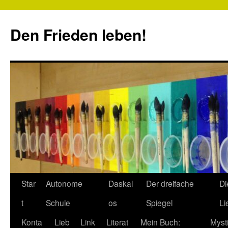
Zum
Inhalt
Den Frieden leben!
springen
Star
Autonome
Daskal
Der dreifache
Di
t
Schule
os
Spiegel
Li
Konta
Lieb
Link
Literat
Mein Buch:
Myst