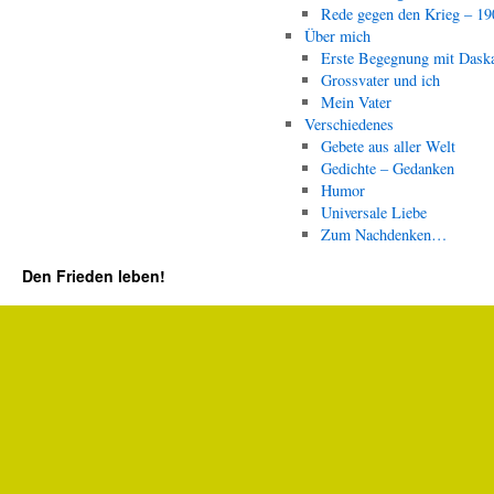
Rede gegen den Krieg – 19
Über mich
Erste Begegnung mit Dask
Grossvater und ich
Mein Vater
Verschiedenes
Gebete aus aller Welt
Gedichte – Gedanken
Humor
Universale Liebe
Zum Nachdenken…
Den Frieden leben!