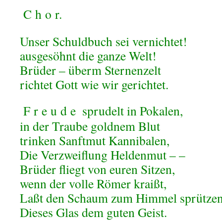
C
h
o
r.
Unser Schuldbuch sei vernichtet!
ausgesöhnt die ganze Welt!
Brüder – überm Sternenzelt
richtet Gott wie wir gerichtet.
F
r
e
u
d
e
sprudelt in Pokalen,
in der Traube goldnem Blut
trinken Sanftmut Kannibalen,
Die Verzweiflung Heldenmut – –
Brüder fliegt von euren Sitzen,
wenn der volle Römer kraißt,
Laßt den Schaum zum Himmel sprützen
Dieses Glas dem guten Geist.