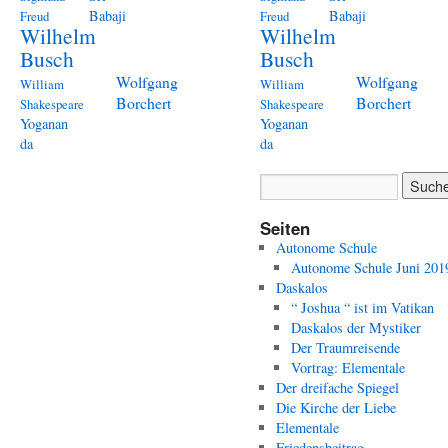
Babaji
Babaji
Freud
Freud
Wilhelm
Wilhelm
Busch
Busch
Wolfgang
Wolfgang
William
William
Borchert
Borchert
Shakespeare
Shakespeare
Yoganan
Yoganan
da
da
Seiten
Autonome Schule
Autonome Schule Juni 201
Daskalos
“ Joshua “ ist im Vatikan
Daskalos der Mystiker
Der Traumreisende
Vortrag: Elementale
Der dreifache Spiegel
Die Kirche der Liebe
Elementale
Friedensbeitrag