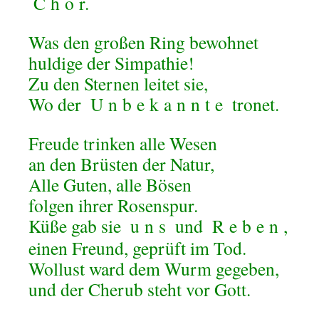
C
h
o
r.
Was den großen Ring bewohnet
huldige der Simpathie!
Zu den Sternen leitet sie,
Wo der
U
n
b
e
k
a
n
n
t
e
tronet.
Freude trinken alle Wesen
an den Brüsten der Natur,
Alle Guten, alle Bösen
folgen ihrer Rosenspur.
Küße gab sie
u
n
s
und
R
e
b
e
n
,
einen Freund, geprüft im Tod.
Wollust ward dem Wurm gegeben,
und der Cherub steht vor Gott.