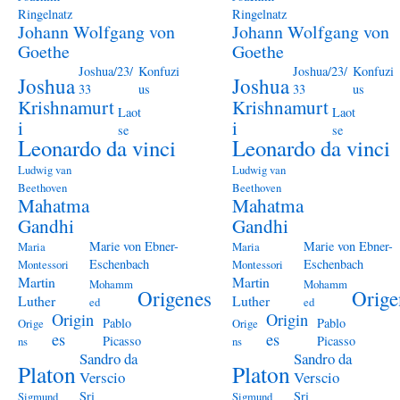
Ringelnatz
Ringelnatz
Johann Wolfgang von
Johann Wolfgang von
Goethe
Goethe
Joshua/23/
Konfuzi
Joshua/23/
Konfuzi
Joshua
Joshua
33
us
33
us
Krishnamurt
Krishnamurt
Laot
Laot
i
i
se
se
Leonardo da vinci
Leonardo da vinci
Ludwig van
Ludwig van
Beethoven
Beethoven
Mahatma
Mahatma
Gandhi
Gandhi
Marie von Ebner-
Marie von Ebner-
Maria
Maria
Eschenbach
Eschenbach
Montessori
Montessori
Martin
Martin
Mohamm
Mohamm
Origenes
Orige
Luther
Luther
ed
ed
Origin
Origin
Pablo
Pablo
Orige
Orige
es
es
Picasso
Picasso
ns
ns
Sandro da
Sandro da
Platon
Platon
Verscio
Verscio
Sri
Sri
Sigmund
Sigmund