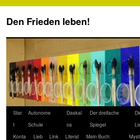
Zum
Inhalt
Den Frieden leben!
springen
Star
Autonome
Daskal
Der dreifache
Di
t
Schule
os
Spiegel
Li
Konta
Lieb
Link
Literat
Mein Buch:
Myst