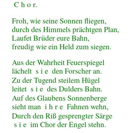
C
h
o
r.
Froh, wie seine Sonnen fliegen,
durch des Himmels prächtgen Plan,
Laufet Brüder eure Bahn,
freudig wie ein Held zum siegen.
Aus der Wahrheit Feuerspiegel
lächelt
s
i
e
den Forscher an.
Zu der Tugend steilem Hügel
leitet
s
i
e
des Dulders Bahn.
Auf des Glaubens Sonnenberge
sieht man
i
h
r
e
Fahnen wehn,
Durch den Riß gesprengter Särge
s
i
e
im Chor der Engel stehn.