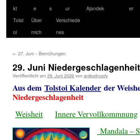
kt
e
s
ur
Ajandek
er
Tolst
Über
Verschiede
oi
mich
nes
←
27. Juni – Bemühungen
29. Juni Niedergeschlagenheit
Veröffentlicht am
29. Juni 2026
von
anikodrozdy
Aus dem
Tolstoi Kalender
der Weishe
Niedergeschlagenheit
Weisheit
Innere Vervollkommnung
Mandala – S