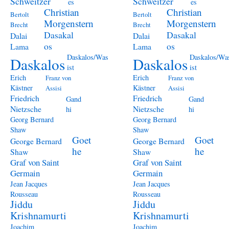
Schweitzer
Schweitzer
es
es
Christian
Christian
Bertolt
Bertolt
Morgenstern
Morgenstern
Brecht
Brecht
Dasakal
Dasakal
Dalai
Dalai
os
os
Lama
Lama
Daskalos/Was
Daskalos/Wa
Daskalos
Daskalos
ist
ist
Erich
Erich
Franz von
Franz von
Kästner
Kästner
Assisi
Assisi
Friedrich
Friedrich
Gand
Gand
Nietzsche
Nietzsche
hi
hi
Georg Bernard
Georg Bernard
Shaw
Shaw
Goet
Goet
George Bernard
George Bernard
he
he
Shaw
Shaw
Graf von Saint
Graf von Saint
Germain
Germain
Jean Jacques
Jean Jacques
Rousseau
Rousseau
Jiddu
Jiddu
Krishnamurti
Krishnamurti
Joachim
Joachim