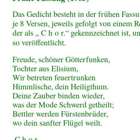
Das Gedicht besteht in der frühen Fass
je 8 Versen, jeweils gefolgt von einem R
der als „
C
h
o
r.“ gekennzeichnet ist, u
so veröffentlicht.
Freude, schöner Götterfunken,
Tochter aus Elisium,
Wir betreten feuertrunken
Himmlische, dein Heiligthum.
Deine Zauber binden wieder,
was der Mode Schwerd getheilt;
Bettler werden Fürstenbrüder,
wo dein sanfter Flügel weilt.
C
h
o
r.