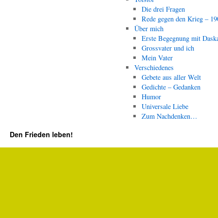
Die drei Fragen
Rede gegen den Krieg – 19
Über mich
Erste Begegnung mit Dask
Grossvater und ich
Mein Vater
Verschiedenes
Gebete aus aller Welt
Gedichte – Gedanken
Humor
Universale Liebe
Zum Nachdenken…
Den Frieden leben!