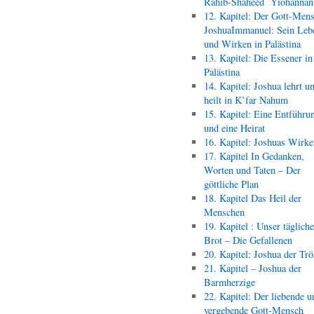
Rahib-Shaheed Yiohann
12. Kapitel: Der Gott-Men
JoshuaImmanuel: Sein Leb
und Wirken in Palästina
13. Kapitel: Die Essener in
Palästina
14. Kapitel: Joshua lehrt u
heilt in K’far Nahum
15. Kapitel: Eine Entführu
und eine Heirat
16. Kapitel: Joshuas Wirk
17. Kapitel In Gedanken,
Worten und Taten – Der
göttliche Plan
18. Kapitel Das Heil der
Menschen
19. Kapitel : Unser täglich
Brot – Die Gefallenen
20. Kapitel: Joshua der Trö
21. Kapitel – Joshua der
Barmherzige
22. Kapitel: Der liebende u
vergebende Gott-Mensch