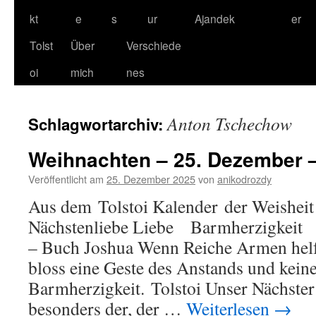
kt
e
s
ur
Ajandek
er
Tolst
Über
Verschiede
oi
mich
nes
Anton Tschechow
Schlagwortarchiv:
Weihnachten – 25. Dezember 
Veröffentlicht am
25. Dezember 2025
von
anikodrozdy
Aus dem Tolstoi Kalender der Weisheit
Nächstenliebe Liebe Barmherzigkeit
– Buch Joshua Wenn Reiche Armen helfen
bloss eine Geste des Anstands und keine
Barmherzigkeit. Tolstoi Unser Nächster
besonders der, der …
Weiterlesen
→