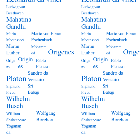
Ludwig van
Ludwig van
Beethoven
Beethoven
Mahatma
Mahatma
Gandhi
Gandhi
Marie von Ebner-
Marie von Ebner-
Maria
Maria
Eschenbach
Eschenbach
Montessori
Montessori
Martin
Martin
Mohamm
Mohamm
Origenes
Orige
Luther
Luther
ed
ed
Origin
Origin
Pablo
Pablo
Orige
Orige
es
es
Picasso
Picasso
ns
ns
Sandro da
Sandro da
Platon
Platon
Verscio
Verscio
Sri
Sri
Sigmund
Sigmund
Babaji
Babaji
Freud
Freud
Wilhelm
Wilhelm
Busch
Busch
Wolfgang
Wolfgang
William
William
Borchert
Borchert
Shakespeare
Shakespeare
Yoganan
Yoganan
da
da