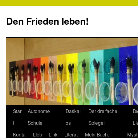
Zum
Inhalt
Den Frieden leben!
springen
Star
Autonome
Daskal
Der dreifache
Di
t
Schule
os
Spiegel
Li
Konta
Lieb
Link
Literat
Mein Buch:
Myst