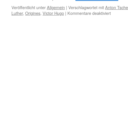
Veröffentlicht unter
Allgemein
|
Verschlagwortet mit
Anton Tsch
für
Luther
,
Origines
,
Victor Hugo
|
Kommentare deaktiviert
Weihnac
–
25.
Dezembe
–
Nächsten