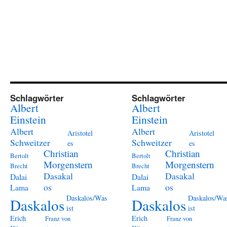
Schlagwörter
Schlagwörter
Albert
Albert
Einstein
Einstein
Albert
Albert
Aristotel
Aristotel
Schweitzer
Schweitzer
es
es
Christian
Christian
Bertolt
Bertolt
Morgenstern
Morgenstern
Brecht
Brecht
Dasakal
Dasakal
Dalai
Dalai
os
os
Lama
Lama
Daskalos/Was
Daskalos/Wa
Daskalos
Daskalos
ist
ist
Erich
Erich
Franz von
Franz von