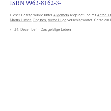
ISBN 9963-8162-3-
Dieser Beitrag wurde unter
Allgemein
abgelegt und mit
Anton T
Martin Luther
,
Origines
,
Victor Hugo
verschlagwortet. Setze ein
←
24. Dezember – Das geistige Leben