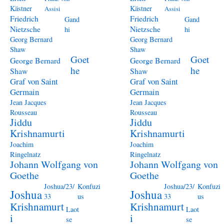
Kästner
Kästner
Assisi
Assisi
Friedrich
Friedrich
Gand
Gand
Nietzsche
Nietzsche
hi
hi
Georg Bernard
Georg Bernard
Shaw
Shaw
Goet
Goet
George Bernard
George Bernard
he
he
Shaw
Shaw
Graf von Saint
Graf von Saint
Germain
Germain
Jean Jacques
Jean Jacques
Rousseau
Rousseau
Jiddu
Jiddu
Krishnamurti
Krishnamurti
Joachim
Joachim
Ringelnatz
Ringelnatz
Johann Wolfgang von
Johann Wolfgang von
Goethe
Goethe
Joshua/23/
Konfuzi
Joshua/23/
Konfuzi
Joshua
Joshua
33
us
33
us
Krishnamurt
Krishnamurt
Laot
Laot
i
i
se
se