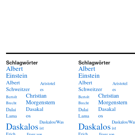
Schlagwörter
Schlagwörter
Albert
Albert
Einstein
Einstein
Albert
Albert
Aristotel
Aristotel
Schweitzer
Schweitzer
es
es
Christian
Christian
Bertolt
Bertolt
Morgenstern
Morgenstern
Brecht
Brecht
Dasakal
Dasakal
Dalai
Dalai
os
os
Lama
Lama
Daskalos/Was
Daskalos/Wa
Daskalos
Daskalos
ist
ist
Erich
Erich
Franz von
Franz von