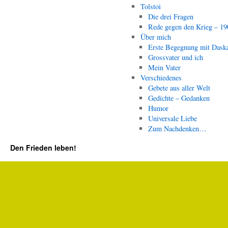
Tolstoi
Die drei Fragen
Rede gegen den Krieg – 19
Über mich
Erste Begegnung mit Dask
Grossvater und ich
Mein Vater
Verschiedenes
Gebete aus aller Welt
Gedichte – Gedanken
Humor
Universale Liebe
Zum Nachdenken…
Den Frieden leben!