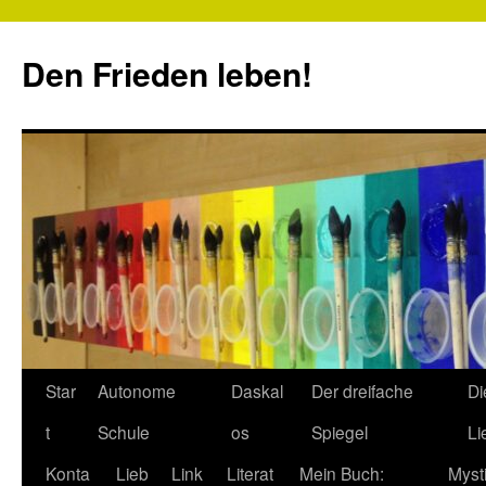
Zum
Inhalt
Den Frieden leben!
springen
Star
Autonome
Daskal
Der dreifache
Di
t
Schule
os
Spiegel
Li
Konta
Lieb
Link
Literat
Mein Buch:
Myst