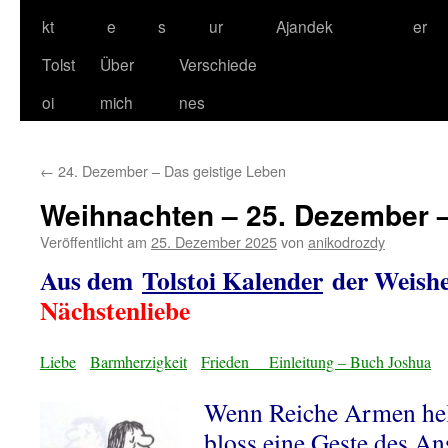
kt
e
s
ur
Ajandek
er
Tolst
Über
Verschiede
oi
mich
nes
←
24. Dezember – Das geistige Leben
Weihnachten – 25. Dezember 
Veröffentlicht am
25. Dezember 2025
von
anikodrozdy
Aus dem
Tolstoi Kalender
der Weishe
Nächstenliebe
Liebe
Barmherzigkeit
Frieden
Einleitung – Buch Joshua
Wenn Reiche Armen helfe
bloss eine Geste des An