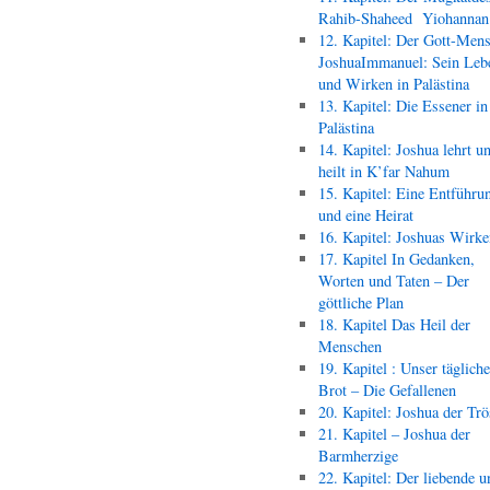
Rahib-Shaheed Yiohann
12. Kapitel: Der Gott-Men
JoshuaImmanuel: Sein Leb
und Wirken in Palästina
13. Kapitel: Die Essener in
Palästina
14. Kapitel: Joshua lehrt u
heilt in K’far Nahum
15. Kapitel: Eine Entführu
und eine Heirat
16. Kapitel: Joshuas Wirk
17. Kapitel In Gedanken,
Worten und Taten – Der
göttliche Plan
18. Kapitel Das Heil der
Menschen
19. Kapitel : Unser täglich
Brot – Die Gefallenen
20. Kapitel: Joshua der Trö
21. Kapitel – Joshua der
Barmherzige
22. Kapitel: Der liebende u