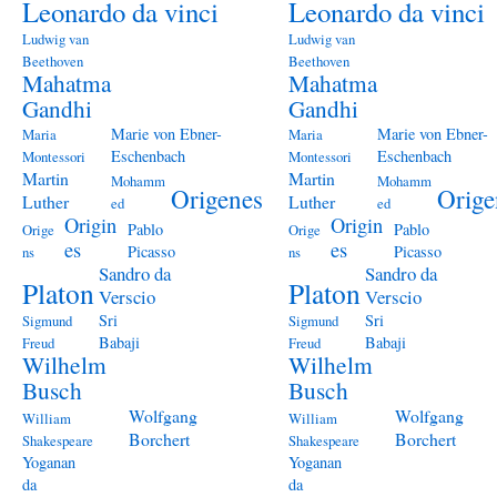
Leonardo da vinci
Leonardo da vinci
Ludwig van
Ludwig van
Beethoven
Beethoven
Mahatma
Mahatma
Gandhi
Gandhi
Marie von Ebner-
Marie von Ebner-
Maria
Maria
Eschenbach
Eschenbach
Montessori
Montessori
Martin
Martin
Mohamm
Mohamm
Origenes
Orige
Luther
Luther
ed
ed
Origin
Origin
Pablo
Pablo
Orige
Orige
es
es
Picasso
Picasso
ns
ns
Sandro da
Sandro da
Platon
Platon
Verscio
Verscio
Sri
Sri
Sigmund
Sigmund
Babaji
Babaji
Freud
Freud
Wilhelm
Wilhelm
Busch
Busch
Wolfgang
Wolfgang
William
William
Borchert
Borchert
Shakespeare
Shakespeare
Yoganan
Yoganan
da
da