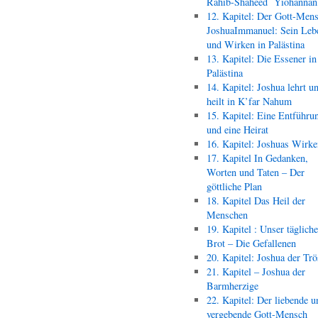
Rahib-Shaheed Yiohann
12. Kapitel: Der Gott-Men
JoshuaImmanuel: Sein Leb
und Wirken in Palästina
13. Kapitel: Die Essener in
Palästina
14. Kapitel: Joshua lehrt u
heilt in K’far Nahum
15. Kapitel: Eine Entführu
und eine Heirat
16. Kapitel: Joshuas Wirk
17. Kapitel In Gedanken,
Worten und Taten – Der
göttliche Plan
18. Kapitel Das Heil der
Menschen
19. Kapitel : Unser täglich
Brot – Die Gefallenen
20. Kapitel: Joshua der Trö
21. Kapitel – Joshua der
Barmherzige
22. Kapitel: Der liebende u
vergebende Gott-Mensch