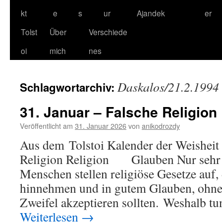
kt
e
s
ur
Ajandek
er
Tolst
Über
Verschiede
oi
mich
nes
Daskalos/21.2.1994
Schlagwortarchiv:
31. Januar – Falsche Religion
Veröffentlicht am
31. Januar 2026
von
anikodrozdy
Aus dem Tolstoi Kalender der Weisheit 
Religion Religion Glauben Nur sehr
Menschen stellen religiöse Gesetze auf,
hinnehmen und in gutem Glauben, ohne
Zweifel akzeptieren sollten. Weshalb 
Weiterlesen
→