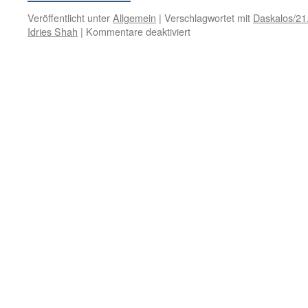
Veröffentlicht unter
Allgemein
|
Verschlagwortet mit
Daskalos/21
für
Idries Shah
|
Kommentare deaktiviert
31.
Januar
–
Falsche
Religion