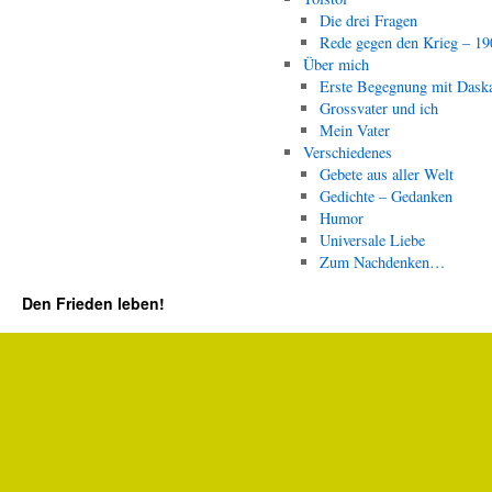
Die drei Fragen
Rede gegen den Krieg – 19
Über mich
Erste Begegnung mit Dask
Grossvater und ich
Mein Vater
Verschiedenes
Gebete aus aller Welt
Gedichte – Gedanken
Humor
Universale Liebe
Zum Nachdenken…
Den Frieden leben!