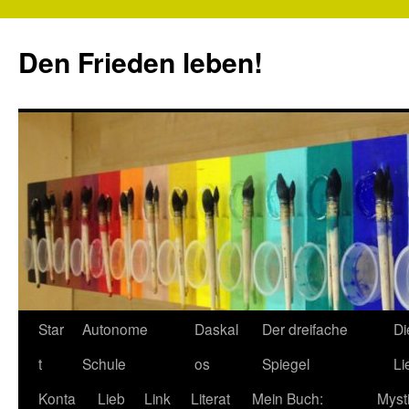
Zum
Inhalt
Den Frieden leben!
springen
Star
Autonome
Daskal
Der dreifache
Di
t
Schule
os
Spiegel
Li
Konta
Lieb
Link
Literat
Mein Buch:
Myst