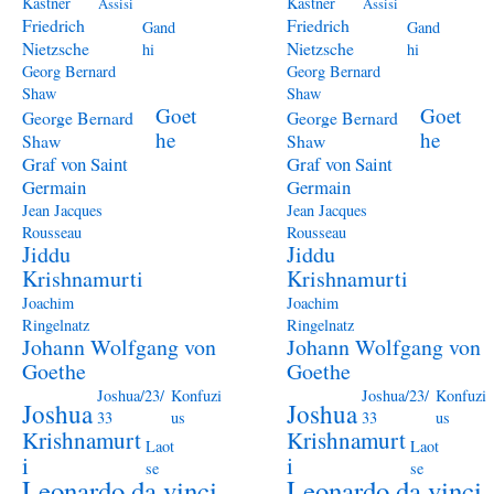
Kästner
Kästner
Assisi
Assisi
Friedrich
Friedrich
Gand
Gand
Nietzsche
Nietzsche
hi
hi
Georg Bernard
Georg Bernard
Shaw
Shaw
Goet
Goet
George Bernard
George Bernard
he
he
Shaw
Shaw
Graf von Saint
Graf von Saint
Germain
Germain
Jean Jacques
Jean Jacques
Rousseau
Rousseau
Jiddu
Jiddu
Krishnamurti
Krishnamurti
Joachim
Joachim
Ringelnatz
Ringelnatz
Johann Wolfgang von
Johann Wolfgang von
Goethe
Goethe
Joshua/23/
Konfuzi
Joshua/23/
Konfuzi
Joshua
Joshua
33
us
33
us
Krishnamurt
Krishnamurt
Laot
Laot
i
i
se
se
Leonardo da vinci
Leonardo da vinci