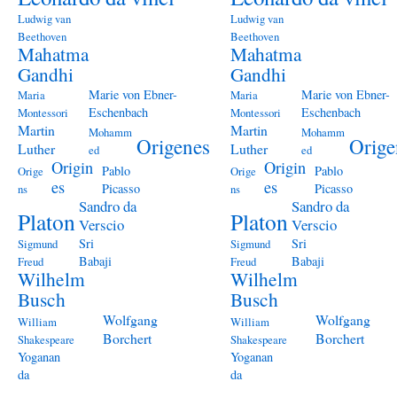
Ludwig van
Ludwig van
Beethoven
Beethoven
Mahatma
Mahatma
Gandhi
Gandhi
Marie von Ebner-
Marie von Ebner-
Maria
Maria
Eschenbach
Eschenbach
Montessori
Montessori
Martin
Martin
Mohamm
Mohamm
Origenes
Orige
Luther
Luther
ed
ed
Origin
Origin
Pablo
Pablo
Orige
Orige
es
es
Picasso
Picasso
ns
ns
Sandro da
Sandro da
Platon
Platon
Verscio
Verscio
Sri
Sri
Sigmund
Sigmund
Babaji
Babaji
Freud
Freud
Wilhelm
Wilhelm
Busch
Busch
Wolfgang
Wolfgang
William
William
Borchert
Borchert
Shakespeare
Shakespeare
Yoganan
Yoganan
da
da