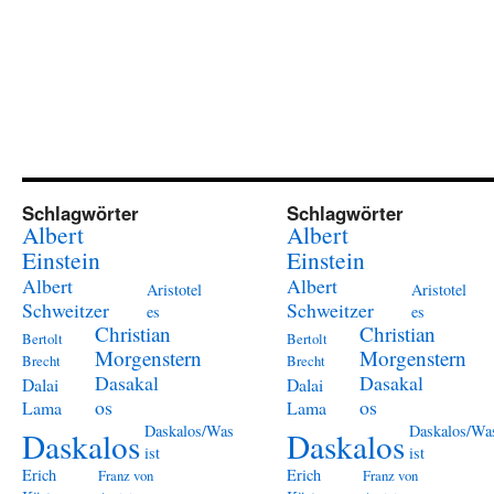
Schlagwörter
Schlagwörter
Albert
Albert
Einstein
Einstein
Albert
Albert
Aristotel
Aristotel
Schweitzer
Schweitzer
es
es
Christian
Christian
Bertolt
Bertolt
Morgenstern
Morgenstern
Brecht
Brecht
Dasakal
Dasakal
Dalai
Dalai
os
os
Lama
Lama
Daskalos/Was
Daskalos/Wa
Daskalos
Daskalos
ist
ist
Erich
Erich
Franz von
Franz von