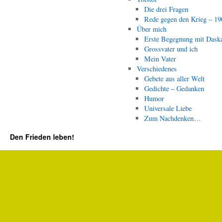
Die drei Fragen
Rede gegen den Krieg – 19
Über mich
Erste Begegnung mit Dask
Grossvater und ich
Mein Vater
Verschiedenes
Gebete aus aller Welt
Gedichte – Gedanken
Humor
Universale Liebe
Zum Nachdenken…
Den Frieden leben!