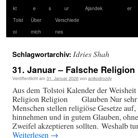
kt
e
s
ur
Ajandek
er
Tolst
Über
Verschiede
oi
mich
nes
Idries Shah
Schlagwortarchiv:
31. Januar – Falsche Religion
Veröffentlicht am
31. Januar 2026
von
anikodrozdy
Aus dem Tolstoi Kalender der Weisheit 
Religion Religion Glauben Nur sehr
Menschen stellen religiöse Gesetze auf,
hinnehmen und in gutem Glauben, ohne
Zweifel akzeptieren sollten. Weshalb 
Weiterlesen
→