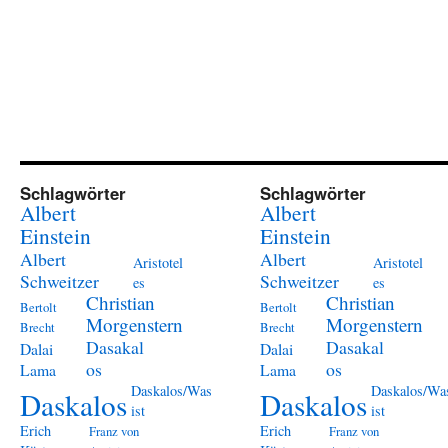
Schlagwörter
Schlagwörter
Albert
Albert
Einstein
Einstein
Albert
Albert
Aristotel
Aristotel
Schweitzer
Schweitzer
es
es
Christian
Christian
Bertolt
Bertolt
Morgenstern
Morgenstern
Brecht
Brecht
Dasakal
Dasakal
Dalai
Dalai
os
os
Lama
Lama
Daskalos/Was
Daskalos/Wa
Daskalos
Daskalos
ist
ist
Erich
Erich
Franz von
Franz von