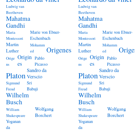
Ludwig van
Ludwig van
Beethoven
Beethoven
Mahatma
Mahatma
Gandhi
Gandhi
Marie von Ebner-
Marie von Ebner-
Maria
Maria
Eschenbach
Eschenbach
Montessori
Montessori
Martin
Martin
Mohamm
Mohamm
Origenes
Orige
Luther
Luther
ed
ed
Origin
Origin
Pablo
Pablo
Orige
Orige
es
es
Picasso
Picasso
ns
ns
Sandro da
Sandro da
Platon
Platon
Verscio
Verscio
Sri
Sri
Sigmund
Sigmund
Babaji
Babaji
Freud
Freud
Wilhelm
Wilhelm
Busch
Busch
Wolfgang
Wolfgang
William
William
Borchert
Borchert
Shakespeare
Shakespeare
Yoganan
Yoganan
da
da