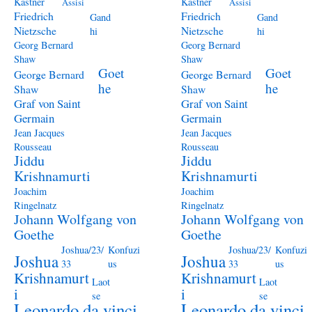
Kästner
Kästner
Assisi
Assisi
Friedrich
Friedrich
Gand
Gand
Nietzsche
Nietzsche
hi
hi
Georg Bernard
Georg Bernard
Shaw
Shaw
Goet
Goet
George Bernard
George Bernard
he
he
Shaw
Shaw
Graf von Saint
Graf von Saint
Germain
Germain
Jean Jacques
Jean Jacques
Rousseau
Rousseau
Jiddu
Jiddu
Krishnamurti
Krishnamurti
Joachim
Joachim
Ringelnatz
Ringelnatz
Johann Wolfgang von
Johann Wolfgang von
Goethe
Goethe
Joshua/23/
Konfuzi
Joshua/23/
Konfuzi
Joshua
Joshua
33
us
33
us
Krishnamurt
Krishnamurt
Laot
Laot
i
i
se
se
Leonardo da vinci
Leonardo da vinci