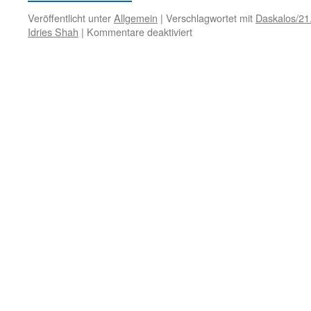
Veröffentlicht unter
Allgemein
|
Verschlagwortet mit
Daskalos/21
für
Idries Shah
|
Kommentare deaktiviert
31.
Januar
–
Falsche
Religion