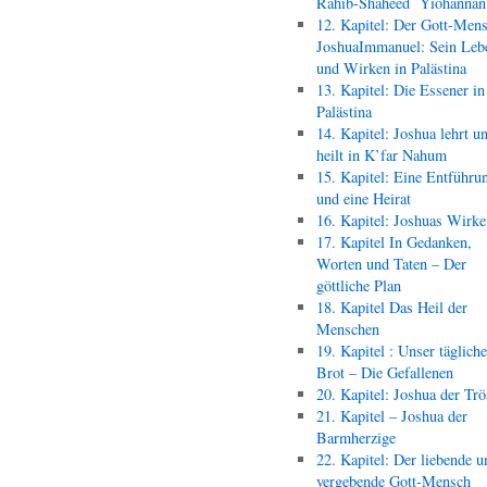
Rahib-Shaheed Yiohann
12. Kapitel: Der Gott-Men
JoshuaImmanuel: Sein Leb
und Wirken in Palästina
13. Kapitel: Die Essener in
Palästina
14. Kapitel: Joshua lehrt u
heilt in K’far Nahum
15. Kapitel: Eine Entführu
und eine Heirat
16. Kapitel: Joshuas Wirk
17. Kapitel In Gedanken,
Worten und Taten – Der
göttliche Plan
18. Kapitel Das Heil der
Menschen
19. Kapitel : Unser täglich
Brot – Die Gefallenen
20. Kapitel: Joshua der Trö
21. Kapitel – Joshua der
Barmherzige
22. Kapitel: Der liebende u
vergebende Gott-Mensch