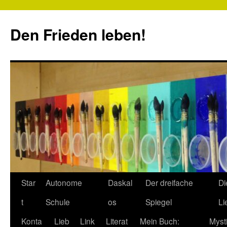
Zum
Inhalt
Den Frieden leben!
springen
Star
Autonome
Daskal
Der dreifache
Di
t
Schule
os
Spiegel
Li
Konta
Lieb
Link
Literat
Mein Buch:
Myst