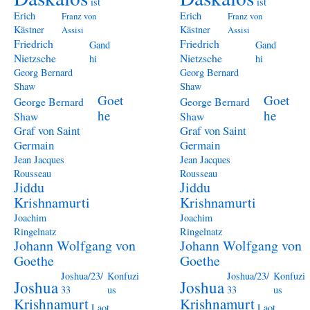
ist
ist
Erich
Erich
Franz von
Franz von
Kästner
Kästner
Assisi
Assisi
Friedrich
Friedrich
Gand
Gand
Nietzsche
Nietzsche
hi
hi
Georg Bernard
Georg Bernard
Shaw
Shaw
Goet
Goet
George Bernard
George Bernard
he
he
Shaw
Shaw
Graf von Saint
Graf von Saint
Germain
Germain
Jean Jacques
Jean Jacques
Rousseau
Rousseau
Jiddu
Jiddu
Krishnamurti
Krishnamurti
Joachim
Joachim
Ringelnatz
Ringelnatz
Johann Wolfgang von
Johann Wolfgang von
Goethe
Goethe
Joshua/23/
Konfuzi
Joshua/23/
Konfuzi
Joshua
Joshua
33
us
33
us
Krishnamurt
Krishnamurt
Laot
Laot