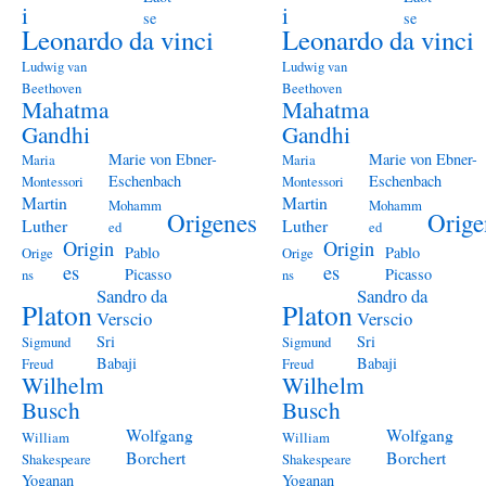
i
i
se
se
Leonardo da vinci
Leonardo da vinci
Ludwig van
Ludwig van
Beethoven
Beethoven
Mahatma
Mahatma
Gandhi
Gandhi
Marie von Ebner-
Marie von Ebner-
Maria
Maria
Eschenbach
Eschenbach
Montessori
Montessori
Martin
Martin
Mohamm
Mohamm
Origenes
Orige
Luther
Luther
ed
ed
Origin
Origin
Pablo
Pablo
Orige
Orige
es
es
Picasso
Picasso
ns
ns
Sandro da
Sandro da
Platon
Platon
Verscio
Verscio
Sri
Sri
Sigmund
Sigmund
Babaji
Babaji
Freud
Freud
Wilhelm
Wilhelm
Busch
Busch
Wolfgang
Wolfgang
William
William
Borchert
Borchert
Shakespeare
Shakespeare
Yoganan
Yoganan