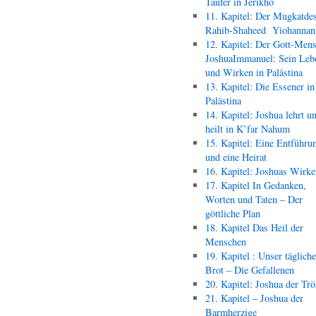
Täufer in Jerikho
11. Kapitel: Der Mugkatde
Rahib-Shaheed Yiohann
12. Kapitel: Der Gott-Men
JoshuaImmanuel: Sein Leb
und Wirken in Palästina
13. Kapitel: Die Essener in
Palästina
14. Kapitel: Joshua lehrt u
heilt in K’far Nahum
15. Kapitel: Eine Entführu
und eine Heirat
16. Kapitel: Joshuas Wirk
17. Kapitel In Gedanken,
Worten und Taten – Der
göttliche Plan
18. Kapitel Das Heil der
Menschen
19. Kapitel : Unser täglich
Brot – Die Gefallenen
20. Kapitel: Joshua der Trö
21. Kapitel – Joshua der
Barmherzige