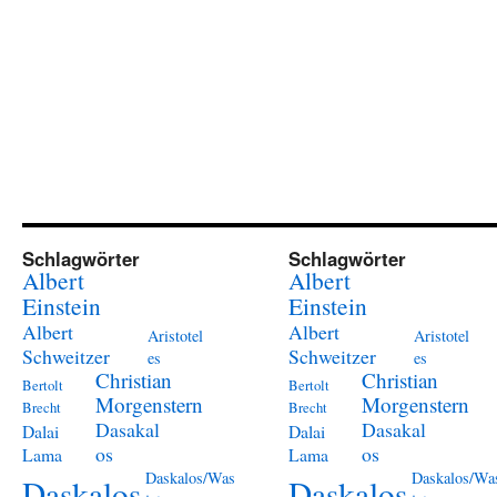
Schlagwörter
Schlagwörter
Albert
Albert
Einstein
Einstein
Albert
Albert
Aristotel
Aristotel
Schweitzer
Schweitzer
es
es
Christian
Christian
Bertolt
Bertolt
Morgenstern
Morgenstern
Brecht
Brecht
Dasakal
Dasakal
Dalai
Dalai
os
os
Lama
Lama
Daskalos/Was
Daskalos/Wa
Daskalos
Daskalos