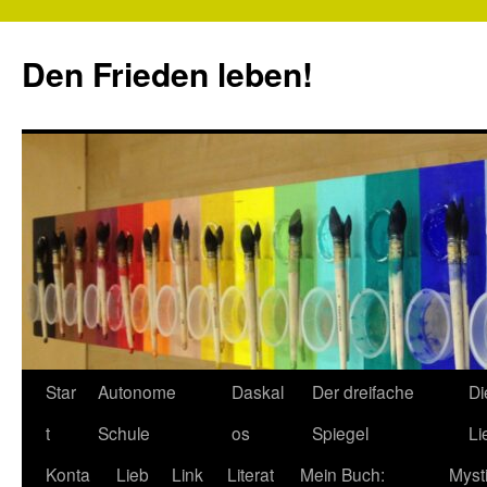
Zum
Inhalt
Den Frieden leben!
springen
Star
Autonome
Daskal
Der dreifache
Di
t
Schule
os
Spiegel
Li
Konta
Lieb
Link
Literat
Mein Buch:
Myst