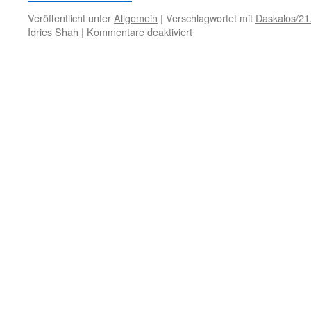
Veröffentlicht unter
Allgemein
|
Verschlagwortet mit
Daskalos/21
für
Idries Shah
|
Kommentare deaktiviert
31.
Januar
–
Falsche
Religion