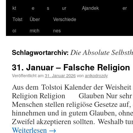
kt
e
s
ur
Ajandek
er
Tolst
Über
Verschiede
oi
mich
nes
Die Absolute Selbsth
Schlagwortarchiv:
31. Januar – Falsche Religion
Veröffentlicht am
31. Januar 2026
von
anikodrozdy
Aus dem Tolstoi Kalender der Weisheit 
Religion Religion Glauben Nur sehr
Menschen stellen religiöse Gesetze auf,
hinnehmen und in gutem Glauben, ohne
Zweifel akzeptieren sollten. Weshalb 
Weiterlesen
→