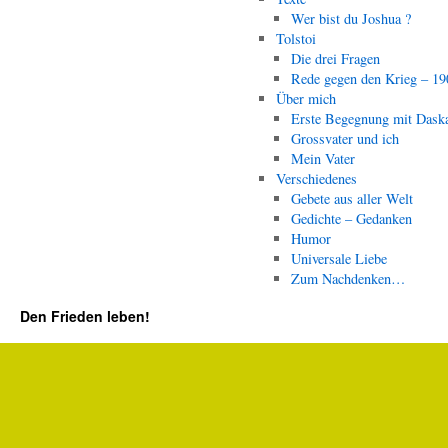
Wer bist du Joshua ?
Tolstoi
Die drei Fragen
Rede gegen den Krieg – 19
Über mich
Erste Begegnung mit Dask
Grossvater und ich
Mein Vater
Verschiedenes
Gebete aus aller Welt
Gedichte – Gedanken
Humor
Universale Liebe
Zum Nachdenken…
Den Frieden leben!