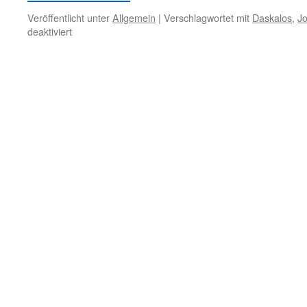
Veröffentlicht unter
Allgemein
|
Verschlagwortet mit
Daskalos
,
J
für
deaktiviert
22.
Mai
–
Fortschritt