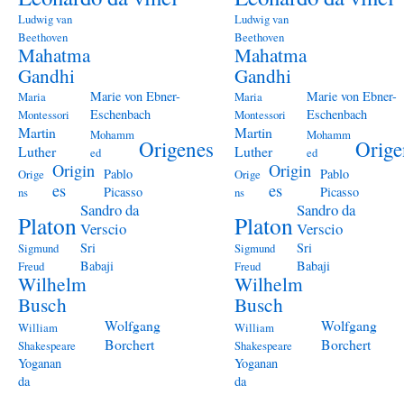
Ludwig van
Ludwig van
Beethoven
Beethoven
Mahatma
Mahatma
Gandhi
Gandhi
Marie von Ebner-
Marie von Ebner-
Maria
Maria
Eschenbach
Eschenbach
Montessori
Montessori
Martin
Martin
Mohamm
Mohamm
Origenes
Orige
Luther
Luther
ed
ed
Origin
Origin
Pablo
Pablo
Orige
Orige
es
es
Picasso
Picasso
ns
ns
Sandro da
Sandro da
Platon
Platon
Verscio
Verscio
Sri
Sri
Sigmund
Sigmund
Babaji
Babaji
Freud
Freud
Wilhelm
Wilhelm
Busch
Busch
Wolfgang
Wolfgang
William
William
Borchert
Borchert
Shakespeare
Shakespeare
Yoganan
Yoganan
da
da