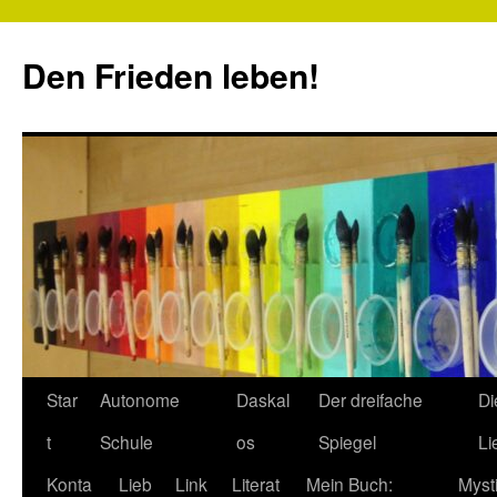
Zum
Inhalt
Den Frieden leben!
springen
Star
Autonome
Daskal
Der dreifache
Di
t
Schule
os
Spiegel
Li
Konta
Lieb
Link
Literat
Mein Buch:
Myst