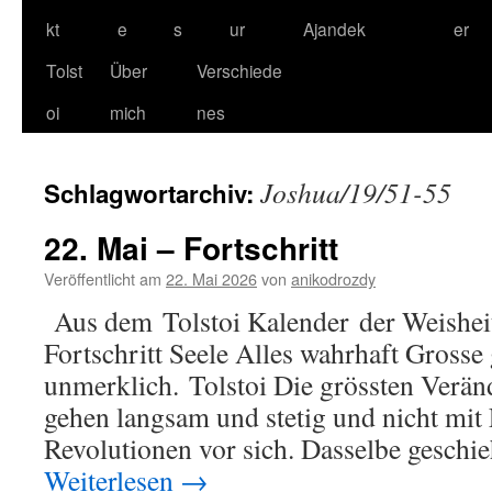
kt
e
s
ur
Ajandek
er
Tolst
Über
Verschiede
oi
mich
nes
Joshua/19/51-55
Schlagwortarchiv:
22. Mai – Fortschritt
Veröffentlicht am
22. Mai 2026
von
anikodrozdy
Aus dem Tolstoi Kalender der Weisheit
Fortschritt Seele Alles wahrhaft Grosse
unmerklich. Tolstoi Die grössten Verän
gehen langsam und stetig und nicht mit
Revolutionen vor sich. Dasselbe geschi
Weiterlesen
→