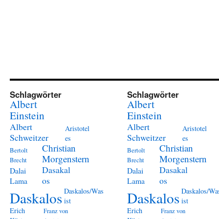
Schlagwörter
Schlagwörter
Albert
Albert
Einstein
Einstein
Albert
Albert
Aristotel
Aristotel
Schweitzer
Schweitzer
es
es
Christian
Christian
Bertolt
Bertolt
Morgenstern
Morgenstern
Brecht
Brecht
Dasakal
Dasakal
Dalai
Dalai
os
os
Lama
Lama
Daskalos/Was
Daskalos/Wa
Daskalos
Daskalos
ist
ist
Erich
Erich
Franz von
Franz von