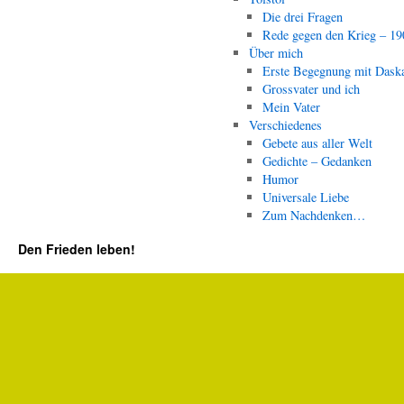
Die drei Fragen
Rede gegen den Krieg – 19
Über mich
Erste Begegnung mit Dask
Grossvater und ich
Mein Vater
Verschiedenes
Gebete aus aller Welt
Gedichte – Gedanken
Humor
Universale Liebe
Zum Nachdenken…
Den Frieden leben!