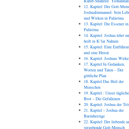
Rahib-Shaheed Yiohann
12. Kapitel: Der Gott-Men
JoshuaImmanuel: Sein Leb
und Wirken in Palästina
13. Kapitel: Die Essener in
Palästina
14. Kapitel: Joshua lehrt u
heilt in K’far Nahum
15. Kapitel: Eine Entführu
und eine Heirat
16. Kapitel: Joshuas Wirk
17. Kapitel In Gedanken,
Worten und Taten – Der
göttliche Plan
18. Kapitel Das Heil der
Menschen
19. Kapitel : Unser täglich
Brot – Die Gefallenen
20. Kapitel: Joshua der Trö
21. Kapitel – Joshua der
Barmherzige
22. Kapitel: Der liebende u
vergebende Gott-Mensch