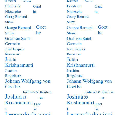
Kästner
Kästner
Assisi
Assisi
Friedrich
Friedrich
Gand
Gand
Nietzsche
Nietzsche
hi
hi
Georg Bernard
Georg Bernard
Shaw
Shaw
Goet
Goet
George Bernard
George Bernard
he
he
Shaw
Shaw
Graf von Saint
Graf von Saint
Germain
Germain
Jean Jacques
Jean Jacques
Rousseau
Rousseau
Jiddu
Jiddu
Krishnamurti
Krishnamurti
Joachim
Joachim
Ringelnatz
Ringelnatz
Johann Wolfgang von
Johann Wolfgang von
Goethe
Goethe
Joshua/23/
Konfuzi
Joshua/23/
Konfuzi
Joshua
Joshua
33
us
33
us
Krishnamurt
Krishnamurt
Laot
Laot
i
i
se
se
Leonardo da vinci
Leonardo da vinci