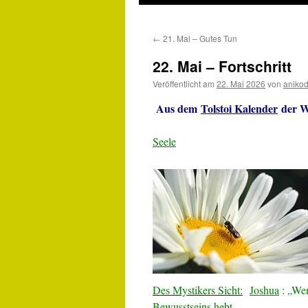
←
21. Mai – Gutes Tun
22. Mai – Fortschritt
Veröffentlicht am
22. Mai 2026
von
aniko
Aus dem
Tolstoi Kalender
der We
Seele
Des Mystikers Sicht:
Joshua
: „Wen
Bewusstseins hebt…