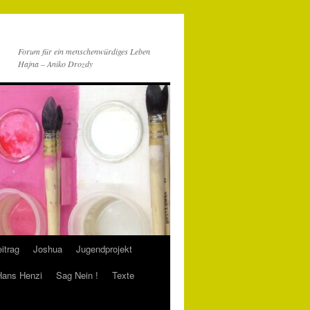
Forum für ein menschenwürdiges Leben
Hajna – Aniko Drozdy
itrag
Joshua
Jugendprojekt
 Hans Henzi
Sag Nein !
Texte