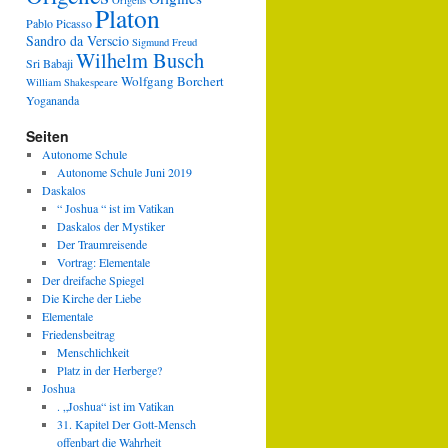
Origens
Platon
Pablo Picasso
Sandro da Verscio
Sigmund Freud
Wilhelm Busch
Sri Babaji
Wolfgang Borchert
William Shakespeare
Yogananda
Seiten
Autonome Schule
Autonome Schule Juni 2019
Daskalos
“ Joshua “ ist im Vatikan
Daskalos der Mystiker
Der Traumreisende
Vortrag: Elementale
Der dreifache Spiegel
Die Kirche der Liebe
Elementale
Friedensbeitrag
Menschlichkeit
Platz in der Herberge?
Joshua
. „Joshua“ ist im Vatikan
31. Kapitel Der Gott-Mensch
offenbart die Wahrheit