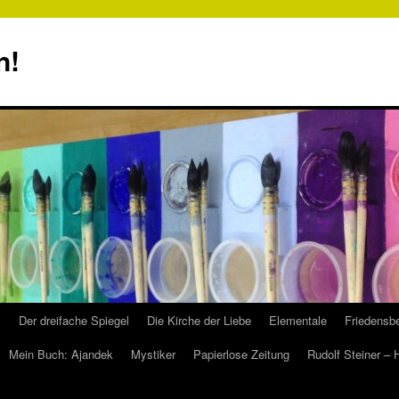
n!
s
Der dreifache Spiegel
Die Kirche der Liebe
Elementale
Friedensbe
Mein Buch: Ajandek
Mystiker
Papierlose Zeitung
Rudolf Steiner –