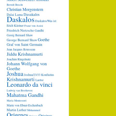
Bertolt Brecht
Christian Morgenstern
Dasakalos
Dalai Lama
Daskalos
Daskalos/Was ist
Erich Kästner
Franz von Assisi
Friedrich Nietzsche
Gandhi
Georg Bernard Shaw
Goethe
George Bernard Shaw
Graf von Saint Germain
Jean Jacques Rousseau
Jiddu Krishnamurti
Joachim Ringelnatz
Johann Wolfgang von
Goethe
Joshua
Joshua/23/33
Konfuzius
Krishnamurti
Laotse
Leonardo da vinci
Ludwig van Beethoven
Mahatma Gandhi
Maria Montessori
Marie von Ebner-Eschenbach
Martin Luther
Mohammed
Origenes
Origines