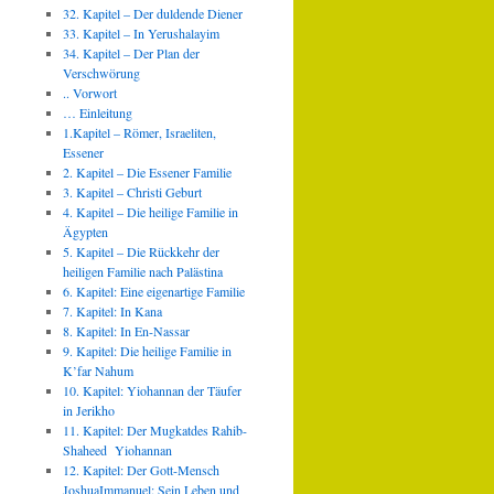
32. Kapitel – Der duldende Diener
33. Kapitel – In Yerushalayim
34. Kapitel – Der Plan der
Verschwörung
.. Vorwort
… Einleitung
1.Kapitel – Römer, Israeliten,
Essener
2. Kapitel – Die Essener Familie
3. Kapitel – Christi Geburt
4. Kapitel – Die heilige Familie in
Ägypten
5. Kapitel – Die Rückkehr der
heiligen Familie nach Palästina
6. Kapitel: Eine eigenartige Familie
7. Kapitel: In Kana
8. Kapitel: In En-Nassar
9. Kapitel: Die heilige Familie in
K’far Nahum
10. Kapitel: Yiohannan der Täufer
in Jerikho
11. Kapitel: Der Mugkatdes Rahib-
Shaheed Yiohannan
12. Kapitel: Der Gott-Mensch
JoshuaImmanuel: Sein Leben und