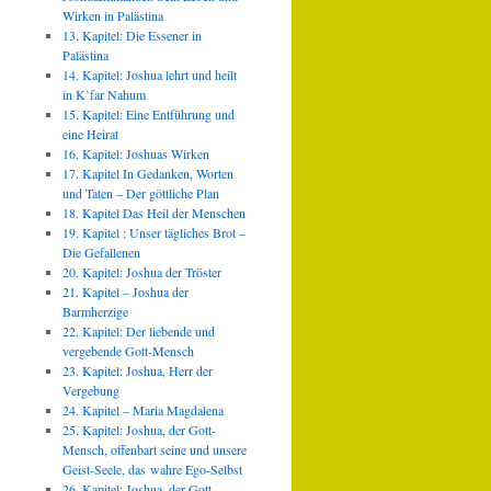
Wirken in Palästina
13. Kapitel: Die Essener in
Palästina
14. Kapitel: Joshua lehrt und heilt
in K’far Nahum
15. Kapitel: Eine Entführung und
eine Heirat
16. Kapitel: Joshuas Wirken
17. Kapitel In Gedanken, Worten
und Taten – Der göttliche Plan
18. Kapitel Das Heil der Menschen
19. Kapitel : Unser tägliches Brot –
Die Gefallenen
20. Kapitel: Joshua der Tröster
21. Kapitel – Joshua der
Barmherzige
22. Kapitel: Der liebende und
vergebende Gott-Mensch
23. Kapitel: Joshua, Herr der
Vergebung
24. Kapitel – Maria Magdalena
25. Kapitel: Joshua, der Gott-
Mensch, offenbart seine und unsere
Geist-Seele, das wahre Ego-Selbst
26. Kapitel: Joshua, der Gott-