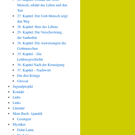
Mensch, erklärt das Leben und den
Tod
27. Kapitel: Der Gott-Mensch zeigt
den Weg
28. Kapitel: Herr des Lebens
29. Kapitel: Die Verschwörung,
der Sanhedrin
30. Kapitel: Die Anweisungen des
Gottmenschen
35. Kapitel – Die
Leidensgeschichte
36. Kapitel Nach der Kreuzigung
37. Kapitel – Nachwort
Die drei Könige
Glossar
Jugendprojekt
Kontakt
Liebe
Links
Literatur
Mein Buch: Ajandek
Lesungen
Mystiker
Dalai Lama