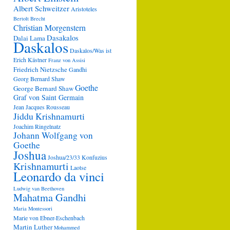
Albert Schweitzer
Aristoteles
Bertolt Brecht
Christian Morgenstern
Dasakalos
Dalai Lama
Daskalos
Daskalos/Was ist
Erich Kästner
Franz von Assisi
Friedrich Nietzsche
Gandhi
Georg Bernard Shaw
Goethe
George Bernard Shaw
Graf von Saint Germain
Jean Jacques Rousseau
Jiddu Krishnamurti
Joachim Ringelnatz
Johann Wolfgang von
Goethe
Joshua
Joshua/23/33
Konfuzius
Krishnamurti
Laotse
Leonardo da vinci
Ludwig van Beethoven
Mahatma Gandhi
Maria Montessori
Marie von Ebner-Eschenbach
Martin Luther
Mohammed