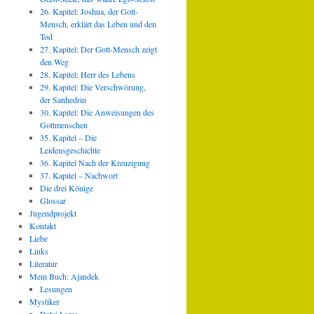
26. Kapitel: Joshua, der Gott-
Mensch, erklärt das Leben und den
Tod
27. Kapitel: Der Gott-Mensch zeigt
den Weg
28. Kapitel: Herr des Lebens
29. Kapitel: Die Verschwörung,
der Sanhedrin
30. Kapitel: Die Anweisungen des
Gottmenschen
35. Kapitel – Die
Leidensgeschichte
36. Kapitel Nach der Kreuzigung
37. Kapitel – Nachwort
Die drei Könige
Glossar
Jugendprojekt
Kontakt
Liebe
Links
Literatur
Mein Buch: Ajandek
Lesungen
Mystiker