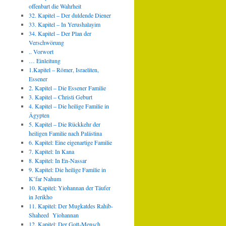
offenbart die Wahrheit
32. Kapitel – Der duldende Diener
33. Kapitel – In Yerushalayim
34. Kapitel – Der Plan der
Verschwörung
.. Vorwort
… Einleitung
1.Kapitel – Römer, Israeliten,
Essener
2. Kapitel – Die Essener Familie
3. Kapitel – Christi Geburt
4. Kapitel – Die heilige Familie in
Ägypten
5. Kapitel – Die Rückkehr der
heiligen Familie nach Palästina
6. Kapitel: Eine eigenartige Familie
7. Kapitel: In Kana
8. Kapitel: In En-Nassar
9. Kapitel: Die heilige Familie in
K’far Nahum
10. Kapitel: Yiohannan der Täufer
in Jerikho
11. Kapitel: Der Mugkatdes Rahib-
Shaheed Yiohannan
12. Kapitel: Der Gott-Mensch