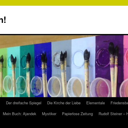
n!
s
Der dreifache Spiegel
Die Kirche der Liebe
Elementale
Friedensbe
Mein Buch: Ajandek
Mystiker
Papierlose Zeitung
Rudolf Steiner –