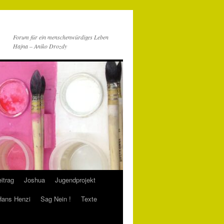
Forum für ein menschenwürdiges Leben
Hajna – Aniko Drozdy
itrag
Joshua
Jugendprojekt
 Hans Henzi
Sag Nein !
Texte