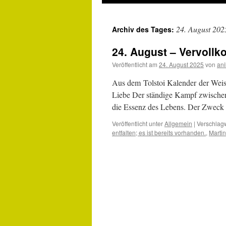
24. August 202
Archiv des Tages:
24. August – Vervol
Veröffentlicht am
24. August 2025
von
an
Aus dem Tolstoi Kalender der We
Liebe Der ständige Kampf zwischen
die Essenz des Lebens. Der Zweck d
Veröffentlicht unter
Allgemein
|
Verschlagw
entfalten; es ist bereits vorhanden.
,
Martin