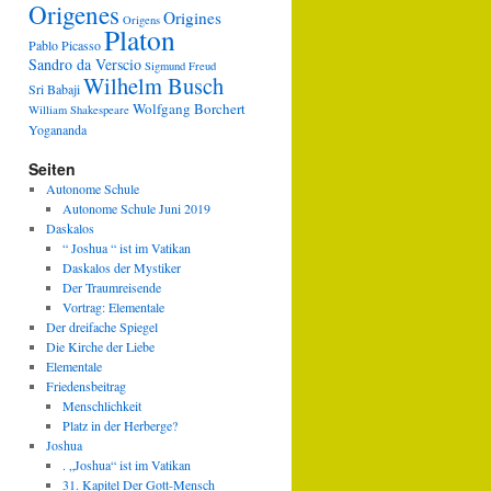
Origenes
Origines
Origens
Platon
Pablo Picasso
Sandro da Verscio
Sigmund Freud
Wilhelm Busch
Sri Babaji
Wolfgang Borchert
William Shakespeare
Yogananda
Seiten
Autonome Schule
Autonome Schule Juni 2019
Daskalos
“ Joshua “ ist im Vatikan
Daskalos der Mystiker
Der Traumreisende
Vortrag: Elementale
Der dreifache Spiegel
Die Kirche der Liebe
Elementale
Friedensbeitrag
Menschlichkeit
Platz in der Herberge?
Joshua
. „Joshua“ ist im Vatikan
31. Kapitel Der Gott-Mensch