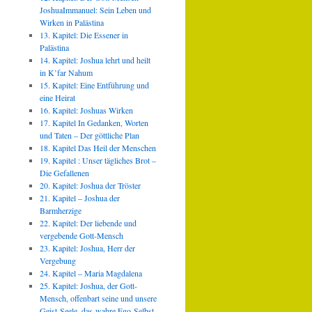
JoshuaImmanuel: Sein Leben und
Wirken in Palästina
13. Kapitel: Die Essener in
Palästina
14. Kapitel: Joshua lehrt und heilt
in K’far Nahum
15. Kapitel: Eine Entführung und
eine Heirat
16. Kapitel: Joshuas Wirken
17. Kapitel In Gedanken, Worten
und Taten – Der göttliche Plan
18. Kapitel Das Heil der Menschen
19. Kapitel : Unser tägliches Brot –
Die Gefallenen
20. Kapitel: Joshua der Tröster
21. Kapitel – Joshua der
Barmherzige
22. Kapitel: Der liebende und
vergebende Gott-Mensch
23. Kapitel: Joshua, Herr der
Vergebung
24. Kapitel – Maria Magdalena
25. Kapitel: Joshua, der Gott-
Mensch, offenbart seine und unsere
Geist-Seele, das wahre Ego-Selbst