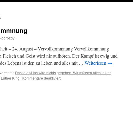
5
lkommnung
ikodrozdy
isheit – 24. August – Vervollkommnung Vervollkommnung
 Fleisch und Geist wird nie aufhören. Der Kampf ist ewig und
es Lebens ist der, zu lieben und alles mit …
Weiterlesen
→
ortet mit
Daskalos/Uns wird nichts gegeben. Wir müssen alles in uns
für
 Luther King
|
Kommentare deaktiviert
24.
August
–
Vervollkommnung