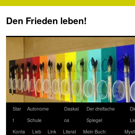
Zum
Inhalt
Den Frieden leben!
springen
Star
Autonome
Daskal
Der dreifache
Di
t
Schule
os
Spiegel
Li
Konta
Lieb
Link
Literat
Mein Buch:
Myst