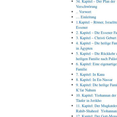
34. Kapitel – Der Plan der
Verschwörung
.. Vorwort
… Einleitung
1.Kapitel – Römer, Israelit
Essener
2. Kapitel – Die Essener F
3. Kapitel – Christi Geburt
4. Kapitel – Die heilige Fam
in Ägypten
5. Kapitel – Die Rückkehr 
heiligen Familie nach Paläs
6. Kapitel: Eine eigenartige
Familie
7. Kapitel: In Kana
8. Kapitel: In En-Nassar
9. Kapitel: Die heilige Fami
K’far Nahum
10. Kapitel: Yiohannan der
Täufer in Jerikho
11. Kapitel: Der Mugkatde
Rahib-Shaheed Yiohann
12. Kapitel: Der Gott-Men