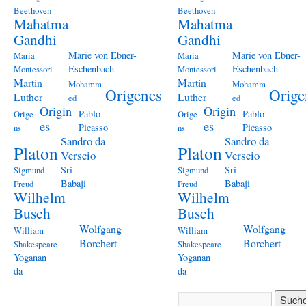
Beethoven
Beethoven
Mahatma
Mahatma
Gandhi
Gandhi
Marie von Ebner-
Marie von Ebner-
Maria
Maria
Eschenbach
Eschenbach
Montessori
Montessori
Martin
Martin
Mohamm
Mohamm
Origenes
Orige
Luther
Luther
ed
ed
Origin
Origin
Pablo
Pablo
Orige
Orige
es
es
Picasso
Picasso
ns
ns
Sandro da
Sandro da
Platon
Platon
Verscio
Verscio
Sri
Sri
Sigmund
Sigmund
Babaji
Babaji
Freud
Freud
Wilhelm
Wilhelm
Busch
Busch
Wolfgang
Wolfgang
William
William
Borchert
Borchert
Shakespeare
Shakespeare
Yoganan
Yoganan
da
da