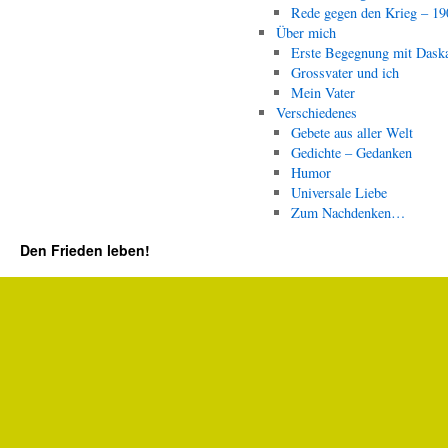
Rede gegen den Krieg – 19
Über mich
Erste Begegnung mit Dask
Grossvater und ich
Mein Vater
Verschiedenes
Gebete aus aller Welt
Gedichte – Gedanken
Humor
Universale Liebe
Zum Nachdenken…
Den Frieden leben!