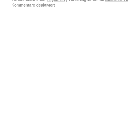
für
Kommentare deaktiviert
22.
August
–
Wissenschaft