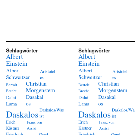
Schlagwörter
Schlagwörter
Albert
Albert
Einstein
Einstein
Albert
Albert
Aristotel
Aristotel
Schweitzer
Schweitzer
es
es
Christian
Christian
Bertolt
Bertolt
Morgenstern
Morgenstern
Brecht
Brecht
Dasakal
Dasakal
Dalai
Dalai
os
os
Lama
Lama
Daskalos/Was
Daskalos/Wa
Daskalos
Daskalos
ist
ist
Erich
Erich
Franz von
Franz von
Kästner
Kästner
Assisi
Assisi
Friedrich
Friedrich
Gand
Gand