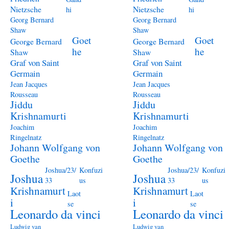
Nietzsche
Nietzsche
hi
hi
Georg Bernard
Georg Bernard
Shaw
Shaw
Goet
Goet
George Bernard
George Bernard
he
he
Shaw
Shaw
Graf von Saint
Graf von Saint
Germain
Germain
Jean Jacques
Jean Jacques
Rousseau
Rousseau
Jiddu
Jiddu
Krishnamurti
Krishnamurti
Joachim
Joachim
Ringelnatz
Ringelnatz
Johann Wolfgang von
Johann Wolfgang von
Goethe
Goethe
Joshua/23/
Konfuzi
Joshua/23/
Konfuzi
Joshua
Joshua
33
us
33
us
Krishnamurt
Krishnamurt
Laot
Laot
i
i
se
se
Leonardo da vinci
Leonardo da vinci
Ludwig van
Ludwig van