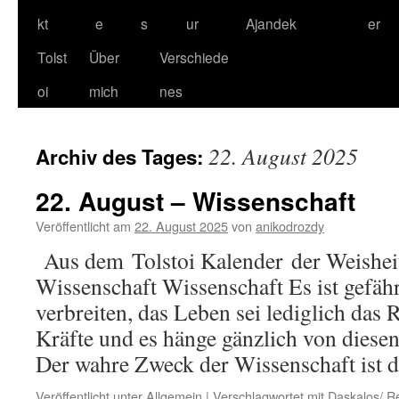
kt
e
s
ur
Ajandek
er
Tolst
Über
Verschiede
oi
mich
nes
22. August 2025
Archiv des Tages:
22. August – Wissenschaft
Veröffentlicht am
22. August 2025
von
anikodrozdy
Aus dem Tolstoi Kalender der Weisheit
Wissenschaft Wissenschaft Es ist gefäh
verbreiten, das Leben sei lediglich das R
Kräfte und es hänge gänzlich von diesen
Der wahre Zweck der Wissenschaft ist 
Veröffentlicht unter
Allgemein
|
Verschlagwortet mit
Daskalos/ R