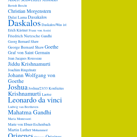
Bertolt Brecht
Christian Morgenstern
Dasakalos
Dalai Lama
Daskalos
Daskalos/Was ist
Erich Kästner
Franz von Assisi
Friedrich Nietzsche
Gandhi
Georg Bernard Shaw
Goethe
George Bernard Shaw
Graf von Saint Germain
Jean Jacques Rousseau
Jiddu Krishnamurti
Joachim Ringelnatz
Johann Wolfgang von
Goethe
Joshua
Joshua/23/33
Konfuzius
Krishnamurti
Laotse
Leonardo da vinci
Ludwig van Beethoven
Mahatma Gandhi
Maria Montessori
Marie von Ebner-Eschenbach
Martin Luther
Mohammed
Origenes
Origines