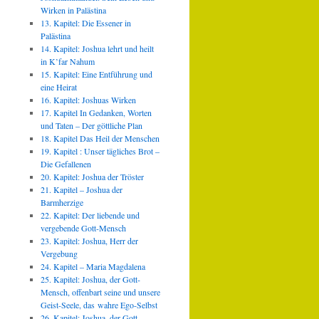
Wirken in Palästina
13. Kapitel: Die Essener in
Palästina
14. Kapitel: Joshua lehrt und heilt
in K’far Nahum
15. Kapitel: Eine Entführung und
eine Heirat
16. Kapitel: Joshuas Wirken
17. Kapitel In Gedanken, Worten
und Taten – Der göttliche Plan
18. Kapitel Das Heil der Menschen
19. Kapitel : Unser tägliches Brot –
Die Gefallenen
20. Kapitel: Joshua der Tröster
21. Kapitel – Joshua der
Barmherzige
22. Kapitel: Der liebende und
vergebende Gott-Mensch
23. Kapitel: Joshua, Herr der
Vergebung
24. Kapitel – Maria Magdalena
25. Kapitel: Joshua, der Gott-
Mensch, offenbart seine und unsere
Geist-Seele, das wahre Ego-Selbst
26. Kapitel: Joshua, der Gott-