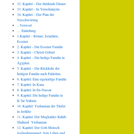
32. Kapitel – Der duldende Diener
33. Kapitel – In Yerushalayim
34. Kapitel – Der Plan der
Verschwörung
.. Vorwort
… Einleitung
1.Kapitel – Römer, Israeliten,
Essener
2. Kapitel – Die Essener Familie
3. Kapitel – Christi Geburt
4. Kapitel – Die heilige Familie in
Ägypten
5. Kapitel – Die Rückkehr der
heiligen Familie nach Palästina
6. Kapitel: Eine eigenartige Familie
7. Kapitel: In Kana
8. Kapitel: In En-Nassar
9. Kapitel: Die heilige Familie in
K’far Nahum
10. Kapitel: Yiohannan der Täufer
in Jerikho
11. Kapitel: Der Mugkatdes Rahib-
Shaheed Yiohannan
12. Kapitel: Der Gott-Mensch
JoshuaImmanuel: Sein Leben und