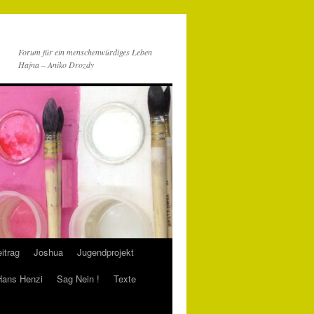
Forum für ein menschenwürdiges Leben
Hajna – Aniko Drozdy
itrag
Joshua
Jugendprojekt
 Hans Henzi
Sag Nein !
Texte