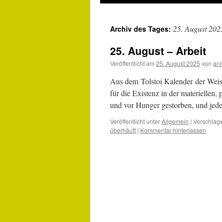
25. August 202
Archiv des Tages:
25. August – Arbeit
Veröffentlicht am
25. August 2025
von
an
Aus dem Tolstoi Kalender der Weish
für die Existenz in der materiellen,
und vor Hunger gestorben, und jeder
Veröffentlicht unter
Allgemein
|
Verschlagw
überhäuft
|
Kommentar hinterlassen