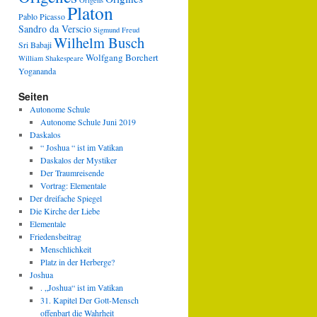
Origens
Platon
Pablo Picasso
Sandro da Verscio
Sigmund Freud
Wilhelm Busch
Sri Babaji
Wolfgang Borchert
William Shakespeare
Yogananda
Seiten
Autonome Schule
Autonome Schule Juni 2019
Daskalos
“ Joshua “ ist im Vatikan
Daskalos der Mystiker
Der Traumreisende
Vortrag: Elementale
Der dreifache Spiegel
Die Kirche der Liebe
Elementale
Friedensbeitrag
Menschlichkeit
Platz in der Herberge?
Joshua
. „Joshua“ ist im Vatikan
31. Kapitel Der Gott-Mensch
offenbart die Wahrheit