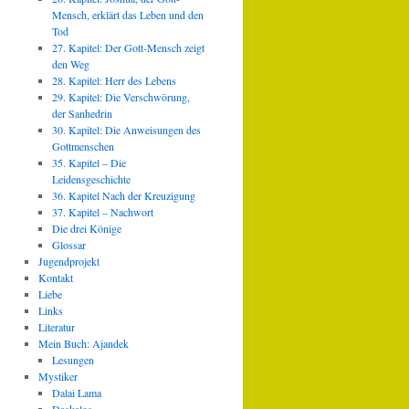
Mensch, erklärt das Leben und den
Tod
27. Kapitel: Der Gott-Mensch zeigt
den Weg
28. Kapitel: Herr des Lebens
29. Kapitel: Die Verschwörung,
der Sanhedrin
30. Kapitel: Die Anweisungen des
Gottmenschen
35. Kapitel – Die
Leidensgeschichte
36. Kapitel Nach der Kreuzigung
37. Kapitel – Nachwort
Die drei Könige
Glossar
Jugendprojekt
Kontakt
Liebe
Links
Literatur
Mein Buch: Ajandek
Lesungen
Mystiker
Dalai Lama