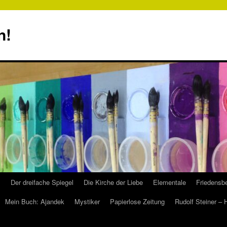
n!
s
Der dreifache Spiegel
Die Kirche der Liebe
Elementale
Friedensbe
Mein Buch: Ajandek
Mystiker
Papierlose Zeitung
Rudolf Steiner –