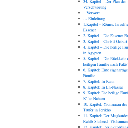
34. Kapitel – Der Plan der
Verschwörung
.. Vorwort
… Einleitung
1.Kapitel – Römer, Israelit
Essener
2. Kapitel – Die Essener F
3. Kapitel – Christi Geburt
4. Kapitel – Die heilige Fam
in Ägypten
5. Kapitel – Die Rückkehr 
heiligen Familie nach Paläs
6. Kapitel: Eine eigenartige
Familie
7. Kapitel: In Kana
8. Kapitel: In En-Nassar
9. Kapitel: Die heilige Fami
K’far Nahum
10. Kapitel: Yiohannan der
Täufer in Jerikho
11. Kapitel: Der Mugkatde
Rahib-Shaheed Yiohann
12. Kapitel: Der Gott-Men