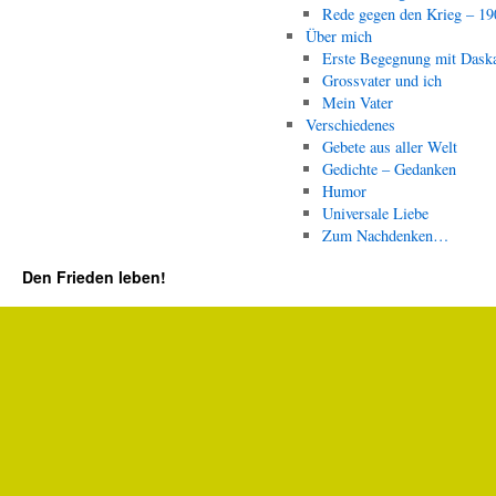
Rede gegen den Krieg – 19
Über mich
Erste Begegnung mit Dask
Grossvater und ich
Mein Vater
Verschiedenes
Gebete aus aller Welt
Gedichte – Gedanken
Humor
Universale Liebe
Zum Nachdenken…
Den Frieden leben!