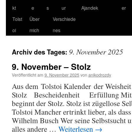
kt
e
s
ur
Ajandek
er
Tolst
Über
Verschiede
oi
mich
nes
9. November 2025
Archiv des Tages:
9. November – Stolz
Veröffentlicht am
9. November 2025
von
anikodrozdy
Aus dem Tolstoi Kalender der Weisheit
Stolz Bescheidenheit Erfüllung Mit
beginnt der Stolz. Stolz ist zügellose S
Tolstoi Mancher ertrinkt lieber, als dass
Wilhelm Busch Wer seine Selbstsucht u
alles andere …
Weiterlesen
→