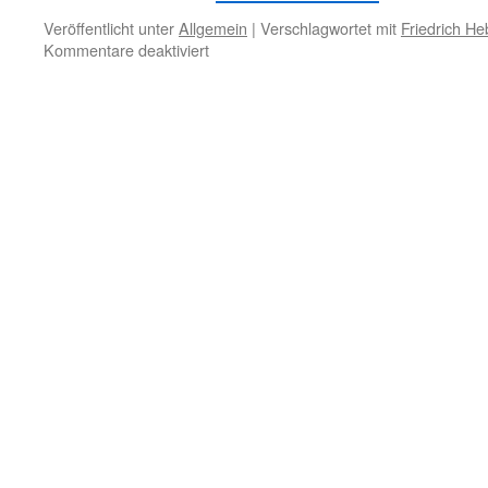
Veröffentlicht unter
Allgemein
|
Verschlagwortet mit
Friedrich He
für
Kommentare deaktiviert
9.
November
–
Stolz