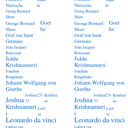
Nietzsche
Nietzsche
hi
hi
Georg Bernard
Georg Bernard
Shaw
Shaw
Goet
Goet
George Bernard
George Bernard
he
he
Shaw
Shaw
Graf von Saint
Graf von Saint
Germain
Germain
Jean Jacques
Jean Jacques
Rousseau
Rousseau
Jiddu
Jiddu
Krishnamurti
Krishnamurti
Joachim
Joachim
Ringelnatz
Ringelnatz
Johann Wolfgang von
Johann Wolfgang von
Goethe
Goethe
Joshua/23/
Konfuzi
Joshua/23/
Konfuzi
Joshua
Joshua
33
us
33
us
Krishnamurt
Krishnamurt
Laot
Laot
i
i
se
se
Leonardo da vinci
Leonardo da vinci
Ludwig van
Ludwig van