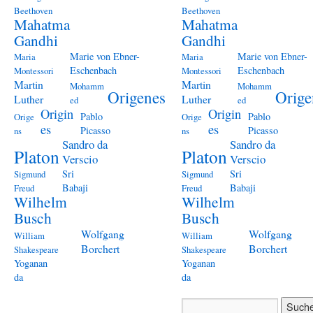
Beethoven
Beethoven
Mahatma
Mahatma
Gandhi
Gandhi
Marie von Ebner-
Marie von Ebner-
Maria
Maria
Eschenbach
Eschenbach
Montessori
Montessori
Martin
Martin
Mohamm
Mohamm
Origenes
Orige
Luther
Luther
ed
ed
Origin
Origin
Pablo
Pablo
Orige
Orige
es
es
Picasso
Picasso
ns
ns
Sandro da
Sandro da
Platon
Platon
Verscio
Verscio
Sri
Sri
Sigmund
Sigmund
Babaji
Babaji
Freud
Freud
Wilhelm
Wilhelm
Busch
Busch
Wolfgang
Wolfgang
William
William
Borchert
Borchert
Shakespeare
Shakespeare
Yoganan
Yoganan
da
da