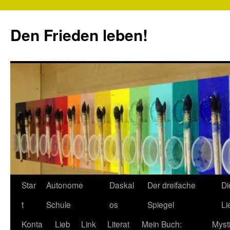
Zum
Inhalt
Den Frieden leben!
springen
Star
Autonome
Daskal
Der dreifache
Di
t
Schule
os
Spiegel
Li
Konta
Lieb
Link
Literat
Mein Buch:
Myst