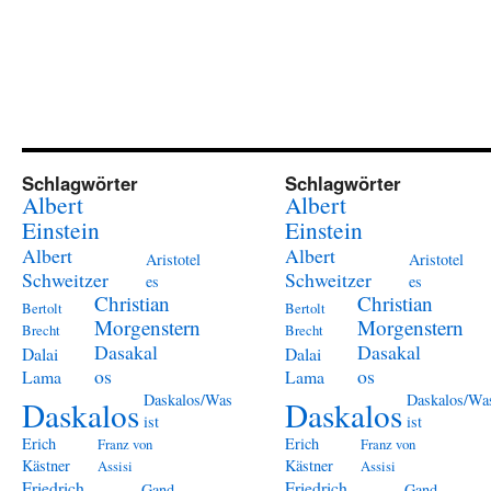
Schlagwörter
Schlagwörter
Albert
Albert
Einstein
Einstein
Albert
Albert
Aristotel
Aristotel
Schweitzer
Schweitzer
es
es
Christian
Christian
Bertolt
Bertolt
Morgenstern
Morgenstern
Brecht
Brecht
Dasakal
Dasakal
Dalai
Dalai
os
os
Lama
Lama
Daskalos/Was
Daskalos/Wa
Daskalos
Daskalos
ist
ist
Erich
Erich
Franz von
Franz von
Kästner
Kästner
Assisi
Assisi
Friedrich
Friedrich
Gand
Gand