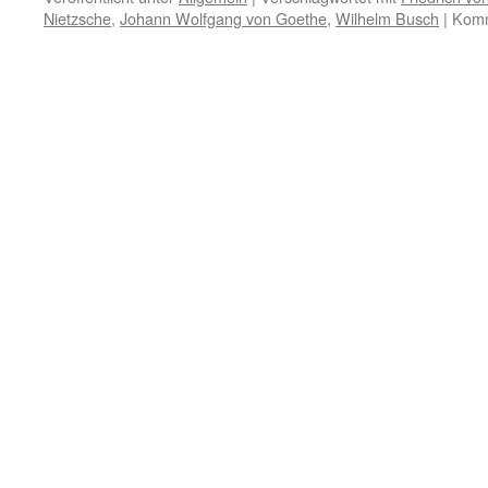
Nietzsche
,
Johann Wolfgang von Goethe
,
Wilhelm Busch
|
Komm