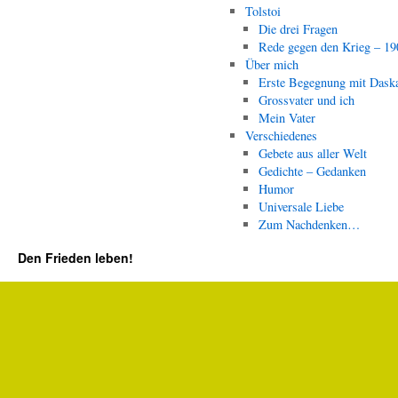
Tolstoi
Die drei Fragen
Rede gegen den Krieg – 19
Über mich
Erste Begegnung mit Dask
Grossvater und ich
Mein Vater
Verschiedenes
Gebete aus aller Welt
Gedichte – Gedanken
Humor
Universale Liebe
Zum Nachdenken…
Den Frieden leben!