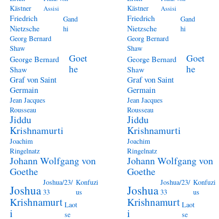
Kästner
Kästner
Assisi
Assisi
Friedrich
Friedrich
Gand
Gand
Nietzsche
Nietzsche
hi
hi
Georg Bernard
Georg Bernard
Shaw
Shaw
Goet
Goet
George Bernard
George Bernard
he
he
Shaw
Shaw
Graf von Saint
Graf von Saint
Germain
Germain
Jean Jacques
Jean Jacques
Rousseau
Rousseau
Jiddu
Jiddu
Krishnamurti
Krishnamurti
Joachim
Joachim
Ringelnatz
Ringelnatz
Johann Wolfgang von
Johann Wolfgang von
Goethe
Goethe
Joshua/23/
Konfuzi
Joshua/23/
Konfuzi
Joshua
Joshua
33
us
33
us
Krishnamurt
Krishnamurt
Laot
Laot
i
i
se
se