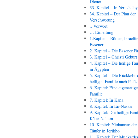
Diener
33. Kapitel – In Yerushala
34. Kapitel – Der Plan der
Verschwörung
.. Vorwort
… Einleitung
1.Kapitel – Römer, Israelit
Essener
2. Kapitel – Die Essener F
3. Kapitel – Christi Geburt
4. Kapitel – Die heilige Fam
in Ägypten
5. Kapitel – Die Rückkehr 
heiligen Familie nach Paläs
6. Kapitel: Eine eigenartige
Familie
7. Kapitel: In Kana
8. Kapitel: In En-Nassar
9. Kapitel: Die heilige Fami
K’far Nahum
10. Kapitel: Yiohannan der
Täufer in Jerikho
11. Kapitel: Der Mugkatde