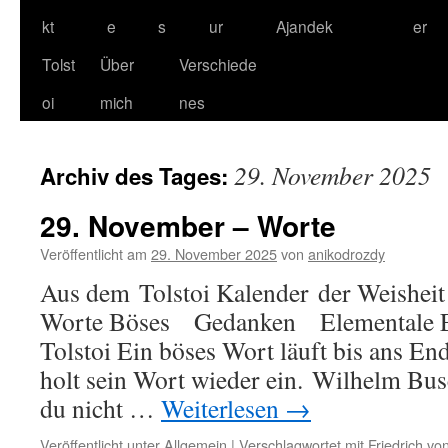
kt
e
s
ur
Ajandek
er
Tolst
Über
Verschiede
oi
mich
nes
29. November 2025
Archiv des Tages:
29. November – Worte
Veröffentlicht am
29. November 2025
von
anikodrozdy
Aus dem Tolstoi Kalender der Weisheit
Worte Böses Gedanken Elementale Ein
Tolstoi Ein böses Wort läuft bis ans E
holt sein Wort wieder ein. Wilhelm Bus
du nicht …
Weiterlesen
→
Veröffentlicht unter
Allgemein
|
Verschlagwortet mit
Friedrich von