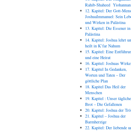
Rahib-Shaheed Yiohann
12. Kapitel: Der Gott-Men
JoshuaImmanuel: Sein Leb
und Wirken in Palästina
13. Kapitel: Die Essener in
Palästina
14. Kapitel: Joshua lehrt u
heilt in K’far Nahum
15. Kapitel: Eine Entführu
und eine Heirat
16. Kapitel: Joshuas Wirk
17. Kapitel In Gedanken,
Worten und Taten – Der
göttliche Plan
18. Kapitel Das Heil der
Menschen
19. Kapitel : Unser täglich
Brot – Die Gefallenen
20. Kapitel: Joshua der Trö
21. Kapitel – Joshua der
Barmherzige
22. Kapitel: Der liebende u