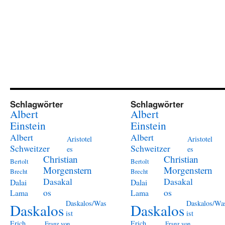
Schlagwörter
Schlagwörter
Albert
Albert
Einstein
Einstein
Albert
Albert
Aristotel
Aristotel
Schweitzer
Schweitzer
es
es
Christian
Christian
Bertolt
Bertolt
Morgenstern
Morgenstern
Brecht
Brecht
Dasakal
Dasakal
Dalai
Dalai
os
os
Lama
Lama
Daskalos/Was
Daskalos/Wa
Daskalos
Daskalos
ist
ist
Erich
Erich
Franz von
Franz von