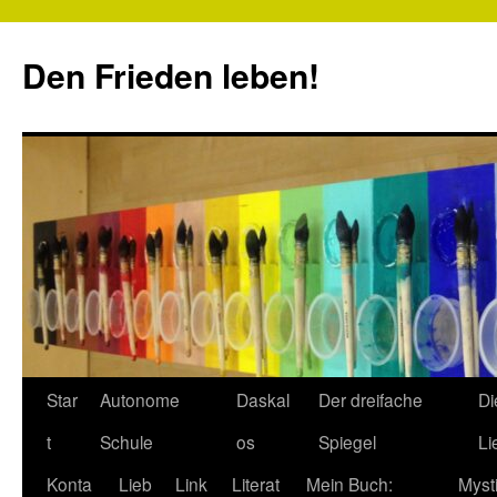
Zum
Inhalt
Den Frieden leben!
springen
Star
Autonome
Daskal
Der dreifache
Di
t
Schule
os
Spiegel
Li
Konta
Lieb
Link
Literat
Mein Buch:
Myst