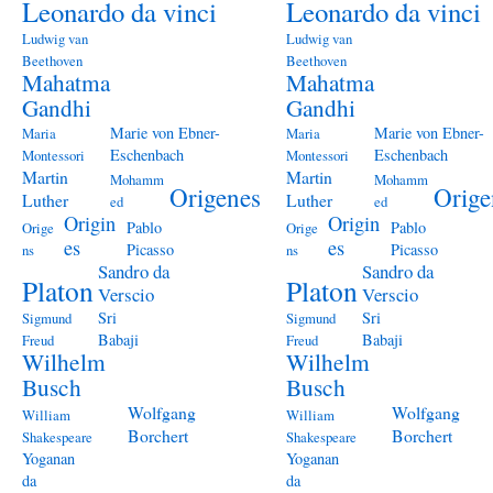
Leonardo da vinci
Leonardo da vinci
Ludwig van
Ludwig van
Beethoven
Beethoven
Mahatma
Mahatma
Gandhi
Gandhi
Marie von Ebner-
Marie von Ebner-
Maria
Maria
Eschenbach
Eschenbach
Montessori
Montessori
Martin
Martin
Mohamm
Mohamm
Origenes
Orige
Luther
Luther
ed
ed
Origin
Origin
Pablo
Pablo
Orige
Orige
es
es
Picasso
Picasso
ns
ns
Sandro da
Sandro da
Platon
Platon
Verscio
Verscio
Sri
Sri
Sigmund
Sigmund
Babaji
Babaji
Freud
Freud
Wilhelm
Wilhelm
Busch
Busch
Wolfgang
Wolfgang
William
William
Borchert
Borchert
Shakespeare
Shakespeare
Yoganan
Yoganan
da
da