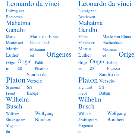
Leonardo da vinci
Leonardo da vinci
Ludwig van
Ludwig van
Beethoven
Beethoven
Mahatma
Mahatma
Gandhi
Gandhi
Marie von Ebner-
Marie von Ebner-
Maria
Maria
Eschenbach
Eschenbach
Montessori
Montessori
Martin
Martin
Mohamm
Mohamm
Origenes
Orige
Luther
Luther
ed
ed
Origin
Origin
Pablo
Pablo
Orige
Orige
es
es
Picasso
Picasso
ns
ns
Sandro da
Sandro da
Platon
Platon
Verscio
Verscio
Sri
Sri
Sigmund
Sigmund
Babaji
Babaji
Freud
Freud
Wilhelm
Wilhelm
Busch
Busch
Wolfgang
Wolfgang
William
William
Borchert
Borchert
Shakespeare
Shakespeare
Yoganan
Yoganan
da
da