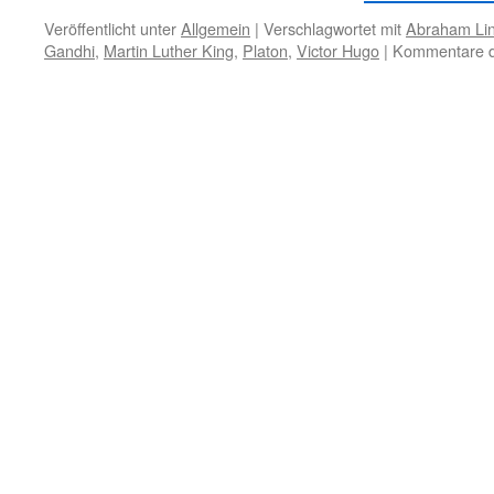
Veröffentlicht unter
Allgemein
|
Verschlagwortet mit
Abraham Lin
Gandhi
,
Martin Luther King
,
Platon
,
Victor Hugo
|
Kommentare de