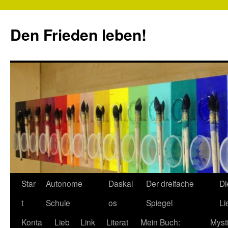
Zum
Inhalt
Den Frieden leben!
springen
Star
Autonome
Daskal
Der dreifache
Di
t
Schule
os
Spiegel
Li
Konta
Lieb
Link
Literat
Mein Buch:
Myst