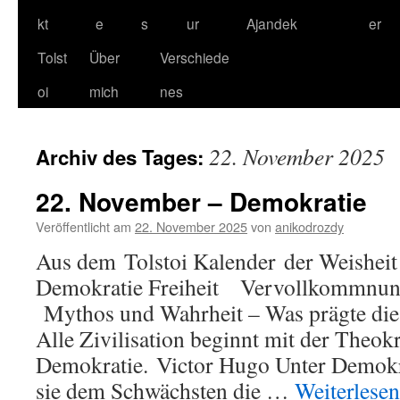
kt
e
s
ur
Ajandek
er
Tolst
Über
Verschiede
oi
mich
nes
22. November 2025
Archiv des Tages:
22. November – Demokratie
Veröffentlicht am
22. November 2025
von
anikodrozdy
Aus dem Tolstoi Kalender der Weishei
Demokratie Freiheit Vervollkomm
Mythos und Wahrheit – Was prägte die
Alle Zivilisation beginnt mit der Theokr
Demokratie. Victor Hugo Unter Demokra
sie dem Schwächsten die …
Weiterlese