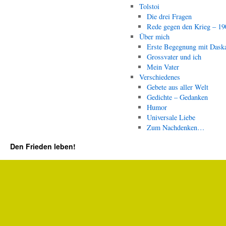
Tolstoi
Die drei Fragen
Rede gegen den Krieg – 19
Über mich
Erste Begegnung mit Dask
Grossvater und ich
Mein Vater
Verschiedenes
Gebete aus aller Welt
Gedichte – Gedanken
Humor
Universale Liebe
Zum Nachdenken…
Den Frieden leben!