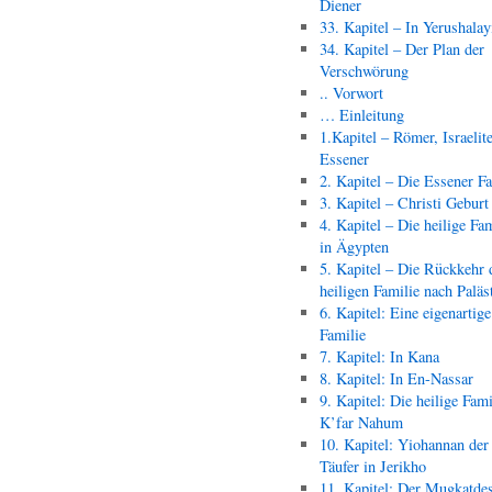
Diener
33. Kapitel – In Yerushala
34. Kapitel – Der Plan der
Verschwörung
.. Vorwort
… Einleitung
1.Kapitel – Römer, Israelit
Essener
2. Kapitel – Die Essener F
3. Kapitel – Christi Geburt
4. Kapitel – Die heilige Fam
in Ägypten
5. Kapitel – Die Rückkehr 
heiligen Familie nach Paläs
6. Kapitel: Eine eigenartige
Familie
7. Kapitel: In Kana
8. Kapitel: In En-Nassar
9. Kapitel: Die heilige Fami
K’far Nahum
10. Kapitel: Yiohannan der
Täufer in Jerikho
11. Kapitel: Der Mugkatde