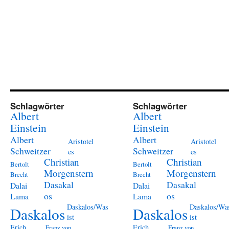
Schlagwörter
Schlagwörter
Albert
Albert
Einstein
Einstein
Albert
Albert
Aristotel
Aristotel
Schweitzer
Schweitzer
es
es
Christian
Christian
Bertolt
Bertolt
Morgenstern
Morgenstern
Brecht
Brecht
Dasakal
Dasakal
Dalai
Dalai
os
os
Lama
Lama
Daskalos/Was
Daskalos/Wa
Daskalos
Daskalos
ist
ist
Erich
Erich
Franz von
Franz von