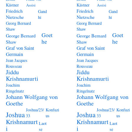
Kästner
Kästner
Assisi
Assisi
Friedrich
Friedrich
Gand
Gand
Nietzsche
Nietzsche
hi
hi
Georg Bernard
Georg Bernard
Shaw
Shaw
Goet
Goet
George Bernard
George Bernard
he
he
Shaw
Shaw
Graf von Saint
Graf von Saint
Germain
Germain
Jean Jacques
Jean Jacques
Rousseau
Rousseau
Jiddu
Jiddu
Krishnamurti
Krishnamurti
Joachim
Joachim
Ringelnatz
Ringelnatz
Johann Wolfgang von
Johann Wolfgang von
Goethe
Goethe
Joshua/23/
Konfuzi
Joshua/23/
Konfuzi
Joshua
Joshua
33
us
33
us
Krishnamurt
Krishnamurt
Laot
Laot
i
i
se
se