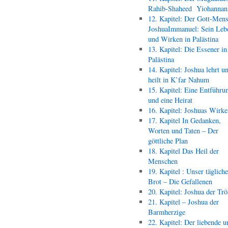
Rahib-Shaheed Yiohann
12. Kapitel: Der Gott-Men
JoshuaImmanuel: Sein Leb
und Wirken in Palästina
13. Kapitel: Die Essener in
Palästina
14. Kapitel: Joshua lehrt u
heilt in K’far Nahum
15. Kapitel: Eine Entführu
und eine Heirat
16. Kapitel: Joshuas Wirk
17. Kapitel In Gedanken,
Worten und Taten – Der
göttliche Plan
18. Kapitel Das Heil der
Menschen
19. Kapitel : Unser täglich
Brot – Die Gefallenen
20. Kapitel: Joshua der Trö
21. Kapitel – Joshua der
Barmherzige
22. Kapitel: Der liebende u