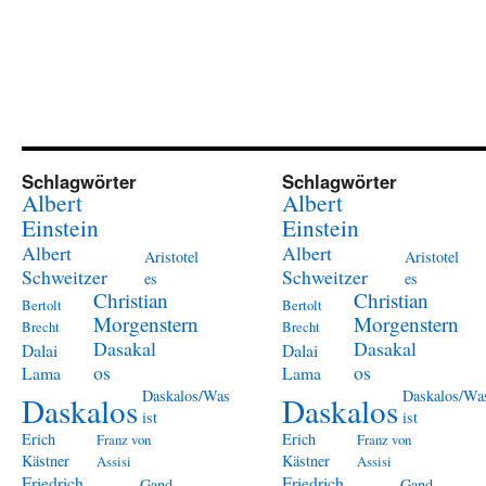
Schlagwörter
Schlagwörter
Albert
Albert
Einstein
Einstein
Albert
Albert
Aristotel
Aristotel
Schweitzer
Schweitzer
es
es
Christian
Christian
Bertolt
Bertolt
Morgenstern
Morgenstern
Brecht
Brecht
Dasakal
Dasakal
Dalai
Dalai
os
os
Lama
Lama
Daskalos/Was
Daskalos/Wa
Daskalos
Daskalos
ist
ist
Erich
Erich
Franz von
Franz von
Kästner
Kästner
Assisi
Assisi
Friedrich
Friedrich
Gand
Gand