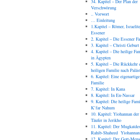
34. Kapitel – Der Plan der
Verschwörung
.. Vorwort
… Einleitung
1.Kapitel – Römer, Israelit
Essener
2. Kapitel – Die Essener F
3. Kapitel – Christi Geburt
4. Kapitel – Die heilige Fam
in Ägypten
5. Kapitel – Die Rückkehr 
heiligen Familie nach Paläs
6. Kapitel: Eine eigenartige
Familie
7. Kapitel: In Kana
8. Kapitel: In En-Nassar
9. Kapitel: Die heilige Fami
K’far Nahum
10. Kapitel: Yiohannan der
Täufer in Jerikho
11. Kapitel: Der Mugkatde
Rahib-Shaheed Yiohann
12. Kapitel: Der Gott-Men