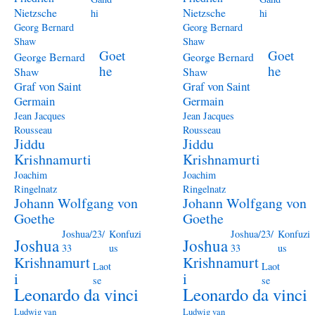
Nietzsche
Nietzsche
hi
hi
Georg Bernard
Georg Bernard
Shaw
Shaw
Goet
Goet
George Bernard
George Bernard
he
he
Shaw
Shaw
Graf von Saint
Graf von Saint
Germain
Germain
Jean Jacques
Jean Jacques
Rousseau
Rousseau
Jiddu
Jiddu
Krishnamurti
Krishnamurti
Joachim
Joachim
Ringelnatz
Ringelnatz
Johann Wolfgang von
Johann Wolfgang von
Goethe
Goethe
Joshua/23/
Konfuzi
Joshua/23/
Konfuzi
Joshua
Joshua
33
us
33
us
Krishnamurt
Krishnamurt
Laot
Laot
i
i
se
se
Leonardo da vinci
Leonardo da vinci
Ludwig van
Ludwig van