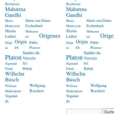
Beethoven
Beethoven
Mahatma
Mahatma
Gandhi
Gandhi
Marie von Ebner-
Marie von Ebner-
Maria
Maria
Eschenbach
Eschenbach
Montessori
Montessori
Martin
Martin
Mohamm
Mohamm
Origenes
Orige
Luther
Luther
ed
ed
Origin
Origin
Pablo
Pablo
Orige
Orige
es
es
Picasso
Picasso
ns
ns
Sandro da
Sandro da
Platon
Platon
Verscio
Verscio
Sri
Sri
Sigmund
Sigmund
Babaji
Babaji
Freud
Freud
Wilhelm
Wilhelm
Busch
Busch
Wolfgang
Wolfgang
William
William
Borchert
Borchert
Shakespeare
Shakespeare
Yoganan
Yoganan
da
da