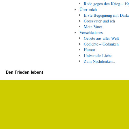
Rede gegen den Krieg – 19
Über mich
Erste Begegnung mit Dask
Grossvater und ich
Mein Vater
Verschiedenes
Gebete aus aller Welt
Gedichte – Gedanken
Humor
Universale Liebe
Zum Nachdenken…
Den Frieden leben!