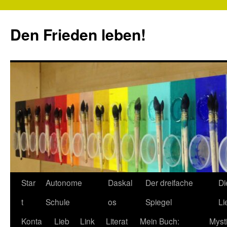
Zum
Inhalt
Den Frieden leben!
springen
Star
Autonome
Daskal
Der dreifache
Di
t
Schule
os
Spiegel
Li
Konta
Lieb
Link
Literat
Mein Buch:
Myst