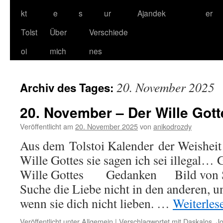
kt
e
s
ur
Ajandek
er
Tolst
Über
Verschiede
oi
mich
nes
20. November 2025
Archiv des Tages:
20. November – Der Wille Gott
Veröffentlicht am
20. November 2025
von
anikodrozdy
Aus dem Tolstoi Kalender der Weisheit
Wille Gottes sie sagen ich sei illega
Wille Gottes Gedanken Bild von Sa
Suche die Liebe nicht in den anderen, u
wenn sie dich nicht lieben. …
Weiterle
Veröffentlicht unter
Allgemein
|
Verschlagwortet mit
Daskalos
,
J