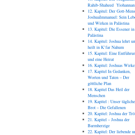
Rahib-Shaheed Yiohann
12. Kapitel: Der Gott-Men
JoshuaImmanuel: Sein Leb
und Wirken in Palästina
13. Kapitel: Die Essener in
Palästina
14. Kapitel: Joshua lehrt u
heilt in K’far Nahum
15. Kapitel: Eine Entführu
und eine Heirat
16. Kapitel: Joshuas Wirk
17. Kapitel In Gedanken,
Worten und Taten – Der
göttliche Plan
18. Kapitel Das Heil der
Menschen
19. Kapitel : Unser täglich
Brot – Die Gefallenen
20. Kapitel: Joshua der Trö
21. Kapitel – Joshua der
Barmherzige
22. Kapitel: Der liebende u