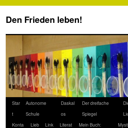
Zum
Inhalt
Den Frieden leben!
springen
Star
Autonome
Daskal
Der dreifache
Di
t
Schule
os
Spiegel
Li
Konta
Lieb
Link
Literat
Mein Buch:
Myst