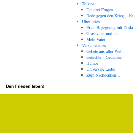
Tolstoi
Die drei Fragen
Rede gegen den Krieg – 19
Über mich
Erste Begegnung mit Dask
Grossvater und ich
Mein Vater
Verschiedenes
Gebete aus aller Welt
Gedichte – Gedanken
Humor
Universale Liebe
Zum Nachdenken…
Den Frieden leben!