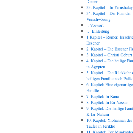
Diener
33. Kapitel – In Yerushala
34. Kapitel – Der Plan der
Verschwörung
.. Vorwort
… Einleitung
1.Kapitel – Römer, Israelit
Essener
2. Kapitel – Die Essener F
3. Kapitel – Christi Geburt
4. Kapitel – Die heilige Fam
in Ägypten
5. Kapitel – Die Rückkehr 
heiligen Familie nach Paläs
6. Kapitel: Eine eigenartige
Familie
7. Kapitel: In Kana
8. Kapitel: In En-Nassar
9. Kapitel: Die heilige Fami
K’far Nahum
10. Kapitel: Yiohannan der
Täufer in Jerikho
11. Kapitel: Der Mugkatde