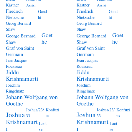
Kästner
Kästner
Assisi
Assisi
Friedrich
Friedrich
Gand
Gand
Nietzsche
Nietzsche
hi
hi
Georg Bernard
Georg Bernard
Shaw
Shaw
Goet
Goet
George Bernard
George Bernard
he
he
Shaw
Shaw
Graf von Saint
Graf von Saint
Germain
Germain
Jean Jacques
Jean Jacques
Rousseau
Rousseau
Jiddu
Jiddu
Krishnamurti
Krishnamurti
Joachim
Joachim
Ringelnatz
Ringelnatz
Johann Wolfgang von
Johann Wolfgang von
Goethe
Goethe
Joshua/23/
Konfuzi
Joshua/23/
Konfuzi
Joshua
Joshua
33
us
33
us
Krishnamurt
Krishnamurt
Laot
Laot
i
i
se
se