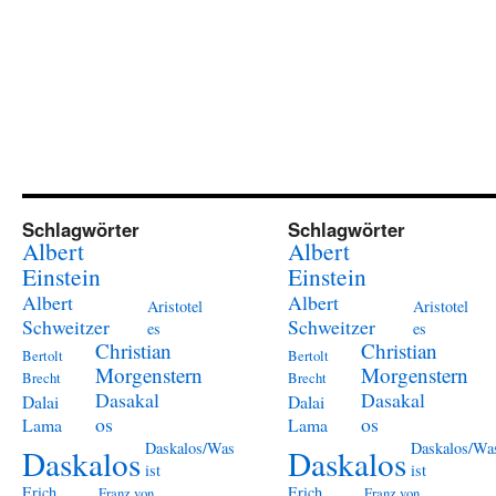
Schlagwörter
Schlagwörter
Albert
Albert
Einstein
Einstein
Albert
Albert
Aristotel
Aristotel
Schweitzer
Schweitzer
es
es
Christian
Christian
Bertolt
Bertolt
Morgenstern
Morgenstern
Brecht
Brecht
Dasakal
Dasakal
Dalai
Dalai
os
os
Lama
Lama
Daskalos/Was
Daskalos/Wa
Daskalos
Daskalos
ist
ist
Erich
Erich
Franz von
Franz von