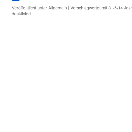
Veröffentlicht unter
Allgemein
|
Verschlagwortet mit
31/5-14 Jos
für
deaktiviert
23.
November
–
Sinn
des
Lebens