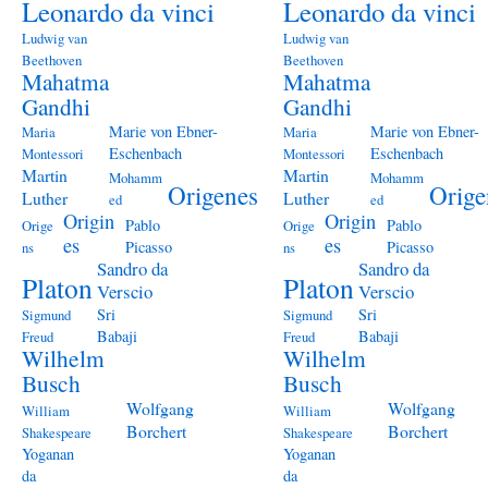
Leonardo da vinci
Leonardo da vinci
Ludwig van
Ludwig van
Beethoven
Beethoven
Mahatma
Mahatma
Gandhi
Gandhi
Marie von Ebner-
Marie von Ebner-
Maria
Maria
Eschenbach
Eschenbach
Montessori
Montessori
Martin
Martin
Mohamm
Mohamm
Origenes
Orige
Luther
Luther
ed
ed
Origin
Origin
Pablo
Pablo
Orige
Orige
es
es
Picasso
Picasso
ns
ns
Sandro da
Sandro da
Platon
Platon
Verscio
Verscio
Sri
Sri
Sigmund
Sigmund
Babaji
Babaji
Freud
Freud
Wilhelm
Wilhelm
Busch
Busch
Wolfgang
Wolfgang
William
William
Borchert
Borchert
Shakespeare
Shakespeare
Yoganan
Yoganan
da
da