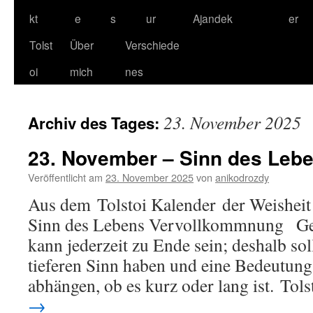
kt
e
s
ur
Ajandek
er
Tolst
Über
Verschiede
oi
mich
nes
23. November 2025
Archiv des Tages:
23. November – Sinn des Leb
Veröffentlicht am
23. November 2025
von
anikodrozdy
Aus dem Tolstoi Kalender der Weisheit
Sinn des Lebens Vervollkommnung 
kann jederzeit zu Ende sein; deshalb sol
tieferen Sinn haben und eine Bedeutung,
abhängen, ob es kurz oder lang ist. Tol
→