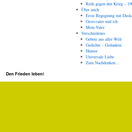
Rede gegen den Krieg – 19
Über mich
Erste Begegnung mit Dask
Grossvater und ich
Mein Vater
Verschiedenes
Gebete aus aller Welt
Gedichte – Gedanken
Humor
Universale Liebe
Zum Nachdenken…
Den Frieden leben!