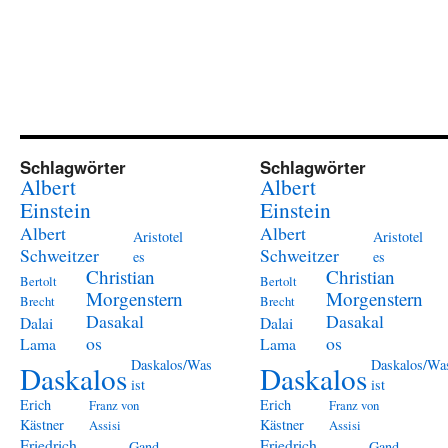
Schlagwörter
Schlagwörter
Albert
Albert
Einstein
Einstein
Albert
Albert
Aristotel
Aristotel
Schweitzer
Schweitzer
es
es
Christian
Christian
Bertolt
Bertolt
Morgenstern
Morgenstern
Brecht
Brecht
Dasakal
Dasakal
Dalai
Dalai
os
os
Lama
Lama
Daskalos/Was
Daskalos/Wa
Daskalos
Daskalos
ist
ist
Erich
Erich
Franz von
Franz von
Kästner
Kästner
Assisi
Assisi
Friedrich
Friedrich
Gand
Gand