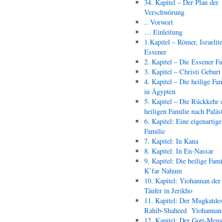
34. Kapitel – Der Plan der
Verschwörung
.. Vorwort
… Einleitung
1.Kapitel – Römer, Israelit
Essener
2. Kapitel – Die Essener F
3. Kapitel – Christi Geburt
4. Kapitel – Die heilige Fam
in Ägypten
5. Kapitel – Die Rückkehr 
heiligen Familie nach Paläs
6. Kapitel: Eine eigenartige
Familie
7. Kapitel: In Kana
8. Kapitel: In En-Nassar
9. Kapitel: Die heilige Fami
K’far Nahum
10. Kapitel: Yiohannan der
Täufer in Jerikho
11. Kapitel: Der Mugkatde
Rahib-Shaheed Yiohann
12. Kapitel: Der Gott-Men