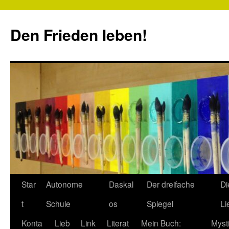
Zum
Inhalt
Den Frieden leben!
springen
Star
Autonome
Daskal
Der dreifache
Di
t
Schule
os
Spiegel
Li
Konta
Lieb
Link
Literat
Mein Buch:
Myst