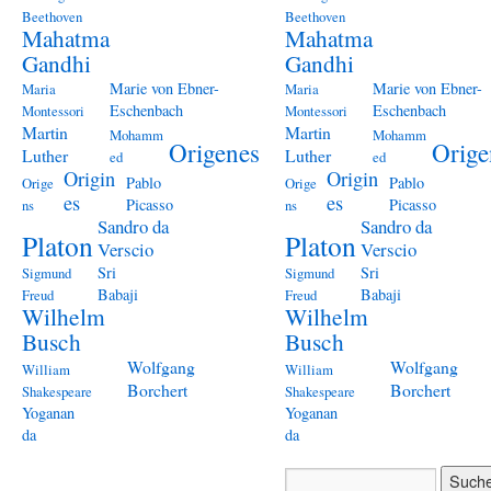
Beethoven
Beethoven
Mahatma
Mahatma
Gandhi
Gandhi
Marie von Ebner-
Marie von Ebner-
Maria
Maria
Eschenbach
Eschenbach
Montessori
Montessori
Martin
Martin
Mohamm
Mohamm
Origenes
Orige
Luther
Luther
ed
ed
Origin
Origin
Pablo
Pablo
Orige
Orige
es
es
Picasso
Picasso
ns
ns
Sandro da
Sandro da
Platon
Platon
Verscio
Verscio
Sri
Sri
Sigmund
Sigmund
Babaji
Babaji
Freud
Freud
Wilhelm
Wilhelm
Busch
Busch
Wolfgang
Wolfgang
William
William
Borchert
Borchert
Shakespeare
Shakespeare
Yoganan
Yoganan
da
da