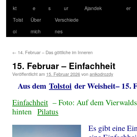
kt
e
s
ur
Ajandek
er
Tolst
Über
Verschiede
oi
mich
nes
←
14. Februar – Das göttliche im Inneren
15. Februar – Einfachheit
Veröffentlicht am
15. Februar 2026
von
anikodrozdy
Aus dem
Tolstoi
der Weisheit– 15. 
Einfachheit
– Foto: Auf dem Vierwaldst
hinten
Pilatus
Es gibt eine Ei