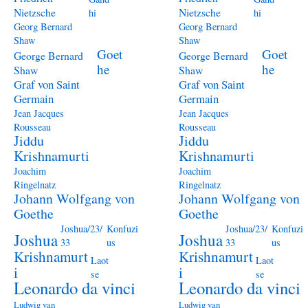
Nietzsche
Nietzsche
hi
hi
Georg Bernard
Georg Bernard
Shaw
Shaw
Goet
Goet
George Bernard
George Bernard
he
he
Shaw
Shaw
Graf von Saint
Graf von Saint
Germain
Germain
Jean Jacques
Jean Jacques
Rousseau
Rousseau
Jiddu
Jiddu
Krishnamurti
Krishnamurti
Joachim
Joachim
Ringelnatz
Ringelnatz
Johann Wolfgang von
Johann Wolfgang von
Goethe
Goethe
Joshua/23/
Konfuzi
Joshua/23/
Konfuzi
Joshua
Joshua
33
us
33
us
Krishnamurt
Krishnamurt
Laot
Laot
i
i
se
se
Leonardo da vinci
Leonardo da vinci
Ludwig van
Ludwig van