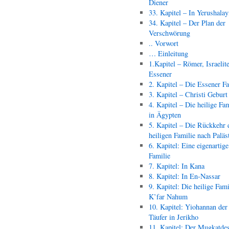
Diener
33. Kapitel – In Yerushala
34. Kapitel – Der Plan der
Verschwörung
.. Vorwort
… Einleitung
1.Kapitel – Römer, Israelit
Essener
2. Kapitel – Die Essener F
3. Kapitel – Christi Geburt
4. Kapitel – Die heilige Fam
in Ägypten
5. Kapitel – Die Rückkehr 
heiligen Familie nach Paläs
6. Kapitel: Eine eigenartige
Familie
7. Kapitel: In Kana
8. Kapitel: In En-Nassar
9. Kapitel: Die heilige Fami
K’far Nahum
10. Kapitel: Yiohannan der
Täufer in Jerikho
11. Kapitel: Der Mugkatde