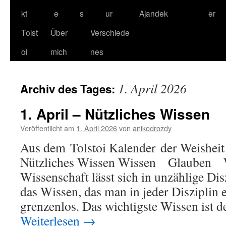
kt
e
s
ur
Ajandek
er
Tolst
Über
Verschiede
oi
mich
nes
1. April 2026
Archiv des Tages:
1. April – Nützliches Wissen
Veröffentlicht am
1. April 2026
von
anikodrozdy
Aus dem Tolstoi Kalender der Weisheit 
Nützliches Wissen Wissen Glauben W
Wissenschaft lässt sich in unzählige Dis
das Wissen, das man in jeder Disziplin 
grenzenlos. Das wichtigste Wissen ist
Weiterlesen
→