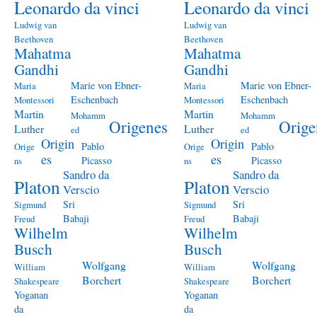
Leonardo da vinci
Leonardo da vinci
Ludwig van
Ludwig van
Beethoven
Beethoven
Mahatma
Mahatma
Gandhi
Gandhi
Marie von Ebner-
Marie von Ebner-
Maria
Maria
Eschenbach
Eschenbach
Montessori
Montessori
Martin
Martin
Mohamm
Mohamm
Origenes
Orige
Luther
Luther
ed
ed
Origin
Origin
Pablo
Pablo
Orige
Orige
es
es
Picasso
Picasso
ns
ns
Sandro da
Sandro da
Platon
Platon
Verscio
Verscio
Sri
Sri
Sigmund
Sigmund
Babaji
Babaji
Freud
Freud
Wilhelm
Wilhelm
Busch
Busch
Wolfgang
Wolfgang
William
William
Borchert
Borchert
Shakespeare
Shakespeare
Yoganan
Yoganan
da
da