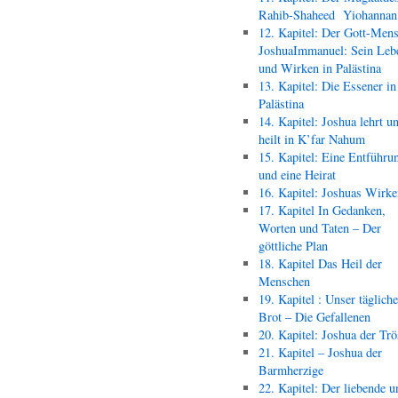
Rahib-Shaheed Yiohann
12. Kapitel: Der Gott-Men
JoshuaImmanuel: Sein Leb
und Wirken in Palästina
13. Kapitel: Die Essener in
Palästina
14. Kapitel: Joshua lehrt u
heilt in K’far Nahum
15. Kapitel: Eine Entführu
und eine Heirat
16. Kapitel: Joshuas Wirk
17. Kapitel In Gedanken,
Worten und Taten – Der
göttliche Plan
18. Kapitel Das Heil der
Menschen
19. Kapitel : Unser täglich
Brot – Die Gefallenen
20. Kapitel: Joshua der Trö
21. Kapitel – Joshua der
Barmherzige
22. Kapitel: Der liebende u