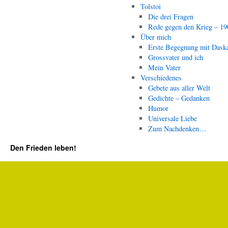
Tolstoi
Die drei Fragen
Rede gegen den Krieg – 19
Über mich
Erste Begegnung mit Dask
Grossvater und ich
Mein Vater
Verschiedenes
Gebete aus aller Welt
Gedichte – Gedanken
Humor
Universale Liebe
Zum Nachdenken…
Den Frieden leben!