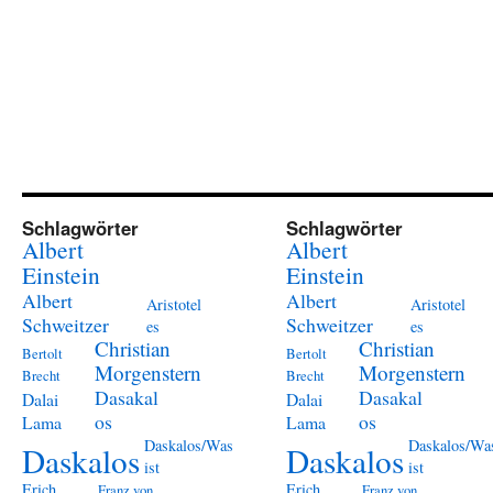
Schlagwörter
Schlagwörter
Albert
Albert
Einstein
Einstein
Albert
Albert
Aristotel
Aristotel
Schweitzer
Schweitzer
es
es
Christian
Christian
Bertolt
Bertolt
Morgenstern
Morgenstern
Brecht
Brecht
Dasakal
Dasakal
Dalai
Dalai
os
os
Lama
Lama
Daskalos/Was
Daskalos/Wa
Daskalos
Daskalos
ist
ist
Erich
Erich
Franz von
Franz von