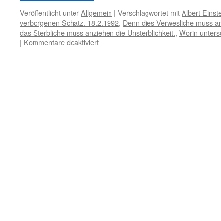
Veröffentlicht unter
Allgemein
|
Verschlagwortet mit
Albert Einst
verborgenen Schatz. 18.2.1992
,
Denn dies Verwesliche muss an
das Sterbliche muss anziehen die Unsterblichkeit.
,
Worin unters
für
|
Kommentare deaktiviert
1.
April
–
Nützliches
Wissen