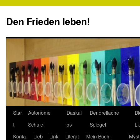
Zum
Inhalt
Den Frieden leben!
springen
Star
Autonome
Daskal
Der dreifache
Di
t
Schule
os
Spiegel
Li
Konta
Lieb
Link
Literat
Mein Buch:
Myst