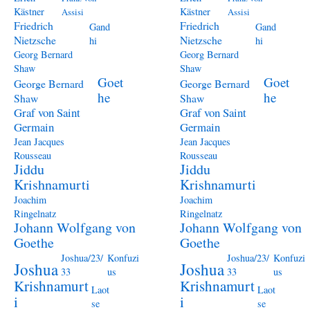
Kästner
Kästner
Assisi
Assisi
Friedrich
Friedrich
Gand
Gand
Nietzsche
Nietzsche
hi
hi
Georg Bernard
Georg Bernard
Shaw
Shaw
Goet
Goet
George Bernard
George Bernard
he
he
Shaw
Shaw
Graf von Saint
Graf von Saint
Germain
Germain
Jean Jacques
Jean Jacques
Rousseau
Rousseau
Jiddu
Jiddu
Krishnamurti
Krishnamurti
Joachim
Joachim
Ringelnatz
Ringelnatz
Johann Wolfgang von
Johann Wolfgang von
Goethe
Goethe
Joshua/23/
Konfuzi
Joshua/23/
Konfuzi
Joshua
Joshua
33
us
33
us
Krishnamurt
Krishnamurt
Laot
Laot
i
i
se
se