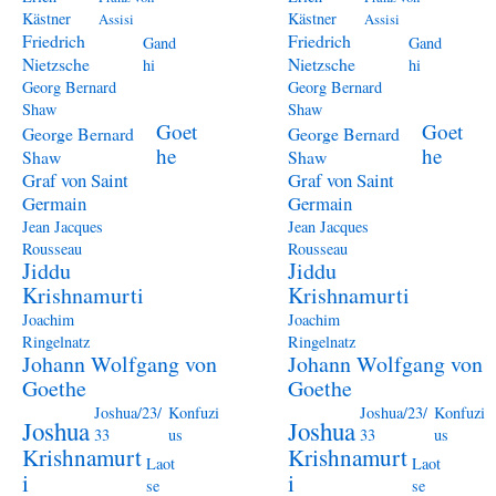
Kästner
Kästner
Assisi
Assisi
Friedrich
Friedrich
Gand
Gand
Nietzsche
Nietzsche
hi
hi
Georg Bernard
Georg Bernard
Shaw
Shaw
Goet
Goet
George Bernard
George Bernard
he
he
Shaw
Shaw
Graf von Saint
Graf von Saint
Germain
Germain
Jean Jacques
Jean Jacques
Rousseau
Rousseau
Jiddu
Jiddu
Krishnamurti
Krishnamurti
Joachim
Joachim
Ringelnatz
Ringelnatz
Johann Wolfgang von
Johann Wolfgang von
Goethe
Goethe
Joshua/23/
Konfuzi
Joshua/23/
Konfuzi
Joshua
Joshua
33
us
33
us
Krishnamurt
Krishnamurt
Laot
Laot
i
i
se
se