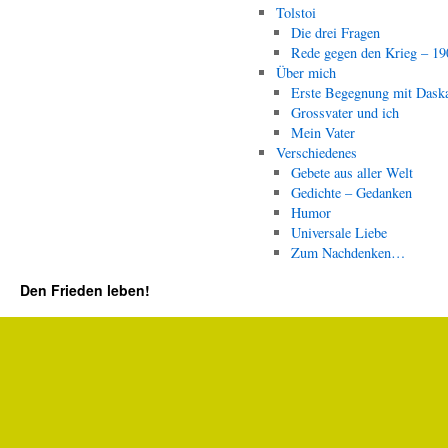
Tolstoi
Die drei Fragen
Rede gegen den Krieg – 19
Über mich
Erste Begegnung mit Dask
Grossvater und ich
Mein Vater
Verschiedenes
Gebete aus aller Welt
Gedichte – Gedanken
Humor
Universale Liebe
Zum Nachdenken…
Den Frieden leben!