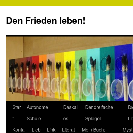
Zum
Inhalt
Den Frieden leben!
springen
Star
Autonome
Daskal
Der dreifache
Di
t
Schule
os
Spiegel
Li
Konta
Lieb
Link
Literat
Mein Buch:
Myst