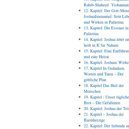
Rahib-Shaheed Yiohann
12. Kapitel: Der Gott-Men
JoshuaImmanuel: Sein Leb
und Wirken in Palästina
13. Kapitel: Die Essener in
Palästina
14. Kapitel: Joshua lehrt u
heilt in K’far Nahum
15. Kapitel: Eine Entführu
und eine Heirat
16. Kapitel: Joshuas Wirk
17. Kapitel In Gedanken,
Worten und Taten – Der
göttliche Plan
18. Kapitel Das Heil der
Menschen
19. Kapitel : Unser täglich
Brot – Die Gefallenen
20. Kapitel: Joshua der Trö
21. Kapitel – Joshua der
Barmherzige
22. Kapitel: Der liebende u