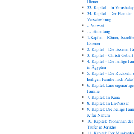
Diener
33. Kapitel – In Yerushala
34. Kapitel – Der Plan der
Verschwörung
.. Vorwort
… Einleitung
1.Kapitel – Römer, Israelit
Essener
2. Kapitel – Die Essener F
3. Kapitel – Christi Geburt
4. Kapitel – Die heilige Fam
in Ägypten
5. Kapitel – Die Rückkehr 
heiligen Familie nach Paläs
6. Kapitel: Eine eigenartige
Familie
7. Kapitel: In Kana
8. Kapitel: In En-Nassar
9. Kapitel: Die heilige Fami
K’far Nahum
10. Kapitel: Yiohannan der
Täufer in Jerikho
11. Kapitel: Der Mugkatde