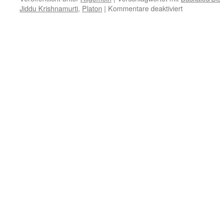
für
Jiddu Krishnamurti
,
Platon
|
Kommentare deaktiviert
3.
April
–
Der
Tod