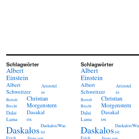
Schlagwörter
Schlagwörter
Albert
Albert
Einstein
Einstein
Albert
Albert
Aristotel
Aristotel
Schweitzer
Schweitzer
es
es
Christian
Christian
Bertolt
Bertolt
Morgenstern
Morgenstern
Brecht
Brecht
Dasakal
Dasakal
Dalai
Dalai
os
os
Lama
Lama
Daskalos/Was
Daskalos/Wa
Daskalos
Daskalos
ist
ist
Erich
Erich
Franz von
Franz von