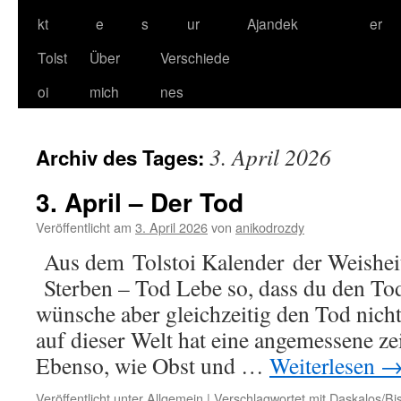
kt
e
s
ur
Ajandek
er
Tolst
Über
Verschiede
oi
mich
nes
3. April 2026
Archiv des Tages:
3. April – Der Tod
Veröffentlicht am
3. April 2026
von
anikodrozdy
Aus dem Tolstoi Kalender der Weisheit
Sterben – Tod Lebe so, dass du den Tod 
wünsche aber gleichzeitig den Tod nicht 
auf dieser Welt hat eine angemessene ze
Ebenso, wie Obst und …
Weiterlesen
Veröffentlicht unter
Allgemein
|
Verschlagwortet mit
Daskalos/Bis