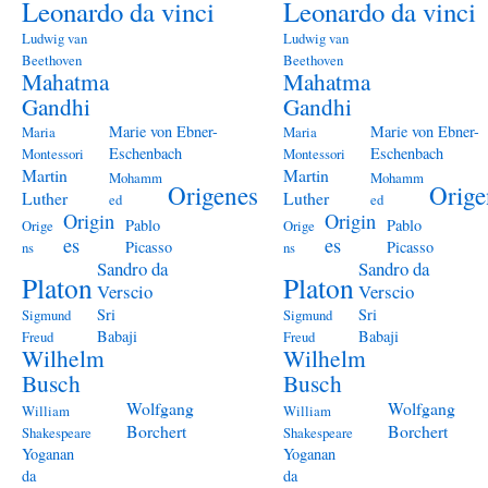
Leonardo da vinci
Leonardo da vinci
Ludwig van
Ludwig van
Beethoven
Beethoven
Mahatma
Mahatma
Gandhi
Gandhi
Marie von Ebner-
Marie von Ebner-
Maria
Maria
Eschenbach
Eschenbach
Montessori
Montessori
Martin
Martin
Mohamm
Mohamm
Origenes
Orige
Luther
Luther
ed
ed
Origin
Origin
Pablo
Pablo
Orige
Orige
es
es
Picasso
Picasso
ns
ns
Sandro da
Sandro da
Platon
Platon
Verscio
Verscio
Sri
Sri
Sigmund
Sigmund
Babaji
Babaji
Freud
Freud
Wilhelm
Wilhelm
Busch
Busch
Wolfgang
Wolfgang
William
William
Borchert
Borchert
Shakespeare
Shakespeare
Yoganan
Yoganan
da
da