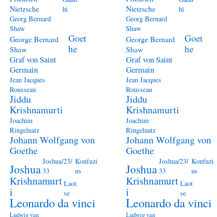
Nietzsche
Nietzsche
hi
hi
Georg Bernard
Georg Bernard
Shaw
Shaw
Goet
Goet
George Bernard
George Bernard
he
he
Shaw
Shaw
Graf von Saint
Graf von Saint
Germain
Germain
Jean Jacques
Jean Jacques
Rousseau
Rousseau
Jiddu
Jiddu
Krishnamurti
Krishnamurti
Joachim
Joachim
Ringelnatz
Ringelnatz
Johann Wolfgang von
Johann Wolfgang von
Goethe
Goethe
Joshua/23/
Konfuzi
Joshua/23/
Konfuzi
Joshua
Joshua
33
us
33
us
Krishnamurt
Krishnamurt
Laot
Laot
i
i
se
se
Leonardo da vinci
Leonardo da vinci
Ludwig van
Ludwig van