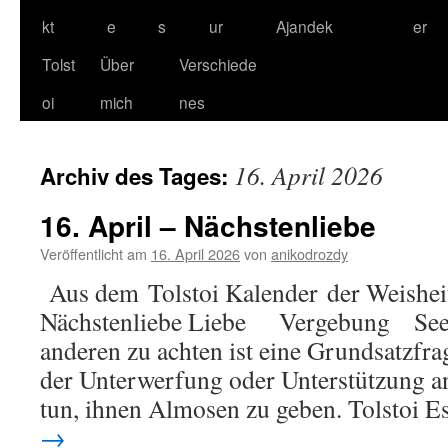
kt
e
s
ur
Ajandek
er
Tolst
Über
Verschiede
oi
mich
nes
16. April 2026
Archiv des Tages:
16. April – Nächstenliebe
Veröffentlicht am
16. April 2026
von
anikodrozdy
Aus dem Tolstoi Kalender der Weisheit
Nächstenliebe Liebe Vergebung Seel
anderen zu achten ist eine Grundsatzfrag
der Unterwerfung oder Unterstützung a
tun, ihnen Almosen zu geben. Tolstoi 
→