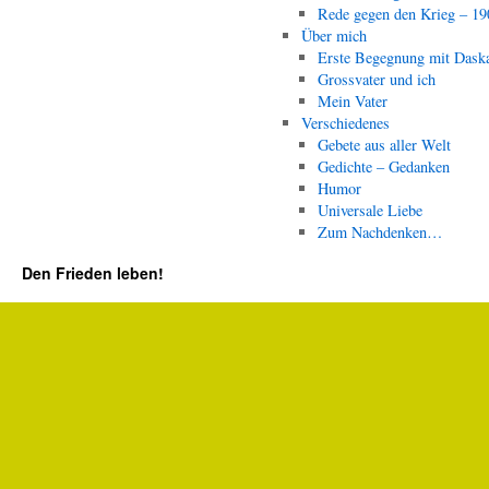
Rede gegen den Krieg – 19
Über mich
Erste Begegnung mit Dask
Grossvater und ich
Mein Vater
Verschiedenes
Gebete aus aller Welt
Gedichte – Gedanken
Humor
Universale Liebe
Zum Nachdenken…
Den Frieden leben!