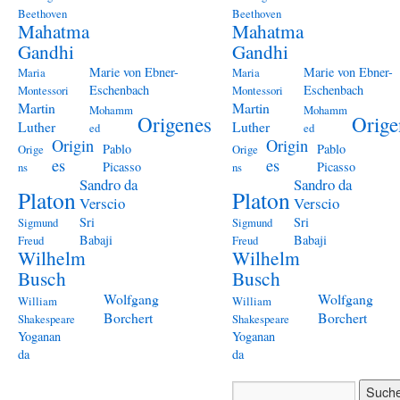
Beethoven
Beethoven
Mahatma
Mahatma
Gandhi
Gandhi
Marie von Ebner-
Marie von Ebner-
Maria
Maria
Eschenbach
Eschenbach
Montessori
Montessori
Martin
Martin
Mohamm
Mohamm
Origenes
Orige
Luther
Luther
ed
ed
Origin
Origin
Pablo
Pablo
Orige
Orige
es
es
Picasso
Picasso
ns
ns
Sandro da
Sandro da
Platon
Platon
Verscio
Verscio
Sri
Sri
Sigmund
Sigmund
Babaji
Babaji
Freud
Freud
Wilhelm
Wilhelm
Busch
Busch
Wolfgang
Wolfgang
William
William
Borchert
Borchert
Shakespeare
Shakespeare
Yoganan
Yoganan
da
da