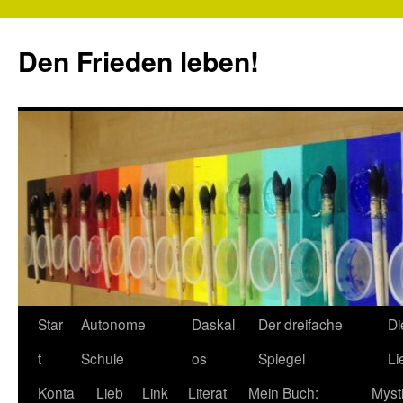
Zum
Inhalt
Den Frieden leben!
springen
Star
Autonome
Daskal
Der dreifache
Di
t
Schule
os
Spiegel
Li
Konta
Lieb
Link
Literat
Mein Buch:
Myst