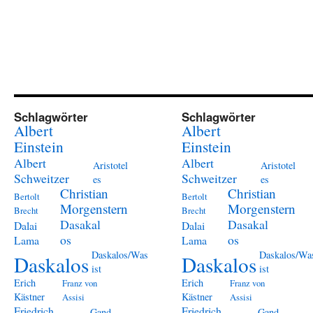
Schlagwörter
Schlagwörter
Albert
Albert
Einstein
Einstein
Albert
Albert
Aristotel
Aristotel
Schweitzer
Schweitzer
es
es
Christian
Christian
Bertolt
Bertolt
Morgenstern
Morgenstern
Brecht
Brecht
Dasakal
Dasakal
Dalai
Dalai
os
os
Lama
Lama
Daskalos/Was
Daskalos/Wa
Daskalos
Daskalos
ist
ist
Erich
Erich
Franz von
Franz von
Kästner
Kästner
Assisi
Assisi
Friedrich
Friedrich
Gand
Gand