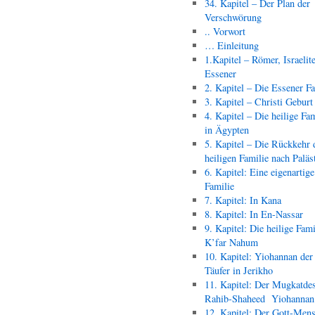
34. Kapitel – Der Plan der
Verschwörung
.. Vorwort
… Einleitung
1.Kapitel – Römer, Israelit
Essener
2. Kapitel – Die Essener F
3. Kapitel – Christi Geburt
4. Kapitel – Die heilige Fam
in Ägypten
5. Kapitel – Die Rückkehr 
heiligen Familie nach Paläs
6. Kapitel: Eine eigenartige
Familie
7. Kapitel: In Kana
8. Kapitel: In En-Nassar
9. Kapitel: Die heilige Fami
K’far Nahum
10. Kapitel: Yiohannan der
Täufer in Jerikho
11. Kapitel: Der Mugkatde
Rahib-Shaheed Yiohann
12. Kapitel: Der Gott-Men