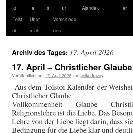
kt
e
s
ur
Ajandek
er
Tolst
Über
Verschiede
oi
mich
nes
17. April 2026
Archiv des Tages:
17. April – Christlicher Glaube
Veröffentlicht am
17. April 2026
von
anikodrozdy
Aus dem Tolstoi Kalender der Weisheit
Christlicher Glaube
Vollkommenheit Glaube Christlich
Religionslehre ist die Liebe. Das Besond
Lehre von der Liebe liegt darin, dass sie
Bedingung für die Liebe klar und deutl