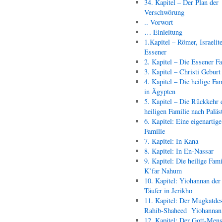
34. Kapitel – Der Plan der
Verschwörung
.. Vorwort
… Einleitung
1.Kapitel – Römer, Israelit
Essener
2. Kapitel – Die Essener F
3. Kapitel – Christi Geburt
4. Kapitel – Die heilige Fam
in Ägypten
5. Kapitel – Die Rückkehr 
heiligen Familie nach Paläs
6. Kapitel: Eine eigenartige
Familie
7. Kapitel: In Kana
8. Kapitel: In En-Nassar
9. Kapitel: Die heilige Fami
K’far Nahum
10. Kapitel: Yiohannan der
Täufer in Jerikho
11. Kapitel: Der Mugkatde
Rahib-Shaheed Yiohann
12. Kapitel: Der Gott-Men