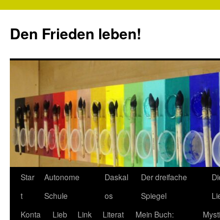
Zum
Inhalt
Den Frieden leben!
springen
Star
Autonome
Daskal
Der dreifache
Di
t
Schule
os
Spiegel
Li
Konta
Lieb
Link
Literat
Mein Buch:
Myst