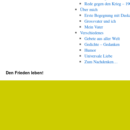
Rede gegen den Krieg – 19
Über mich
Erste Begegnung mit Dask
Grossvater und ich
Mein Vater
Verschiedenes
Gebete aus aller Welt
Gedichte – Gedanken
Humor
Universale Liebe
Zum Nachdenken…
Den Frieden leben!