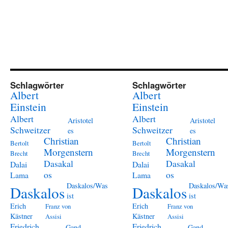
Schlagwörter
Schlagwörter
Albert
Albert
Einstein
Einstein
Albert
Albert
Aristotel
Aristotel
Schweitzer
Schweitzer
es
es
Christian
Christian
Bertolt
Bertolt
Morgenstern
Morgenstern
Brecht
Brecht
Dasakal
Dasakal
Dalai
Dalai
os
os
Lama
Lama
Daskalos/Was
Daskalos/Wa
Daskalos
Daskalos
ist
ist
Erich
Erich
Franz von
Franz von
Kästner
Kästner
Assisi
Assisi
Friedrich
Friedrich
Gand
Gand