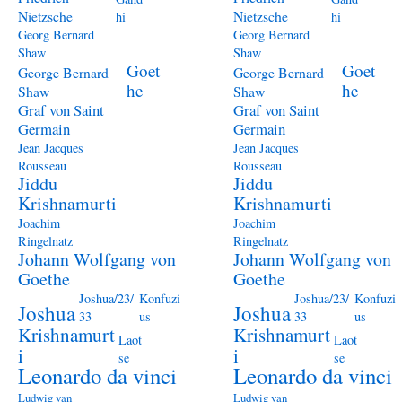
Nietzsche
Nietzsche
hi
hi
Georg Bernard
Georg Bernard
Shaw
Shaw
Goet
Goet
George Bernard
George Bernard
he
he
Shaw
Shaw
Graf von Saint
Graf von Saint
Germain
Germain
Jean Jacques
Jean Jacques
Rousseau
Rousseau
Jiddu
Jiddu
Krishnamurti
Krishnamurti
Joachim
Joachim
Ringelnatz
Ringelnatz
Johann Wolfgang von
Johann Wolfgang von
Goethe
Goethe
Joshua/23/
Konfuzi
Joshua/23/
Konfuzi
Joshua
Joshua
33
us
33
us
Krishnamurt
Krishnamurt
Laot
Laot
i
i
se
se
Leonardo da vinci
Leonardo da vinci
Ludwig van
Ludwig van