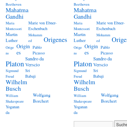
Beethoven
Beethoven
Mahatma
Mahatma
Gandhi
Gandhi
Marie von Ebner-
Marie von Ebner-
Maria
Maria
Eschenbach
Eschenbach
Montessori
Montessori
Martin
Martin
Mohamm
Mohamm
Origenes
Orige
Luther
Luther
ed
ed
Origin
Origin
Pablo
Pablo
Orige
Orige
es
es
Picasso
Picasso
ns
ns
Sandro da
Sandro da
Platon
Platon
Verscio
Verscio
Sri
Sri
Sigmund
Sigmund
Babaji
Babaji
Freud
Freud
Wilhelm
Wilhelm
Busch
Busch
Wolfgang
Wolfgang
William
William
Borchert
Borchert
Shakespeare
Shakespeare
Yoganan
Yoganan
da
da