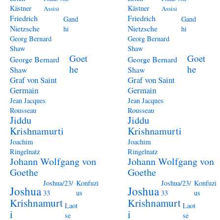
Kästner
Kästner
Assisi
Assisi
Friedrich
Friedrich
Gand
Gand
Nietzsche
Nietzsche
hi
hi
Georg Bernard
Georg Bernard
Shaw
Shaw
Goet
Goet
George Bernard
George Bernard
he
he
Shaw
Shaw
Graf von Saint
Graf von Saint
Germain
Germain
Jean Jacques
Jean Jacques
Rousseau
Rousseau
Jiddu
Jiddu
Krishnamurti
Krishnamurti
Joachim
Joachim
Ringelnatz
Ringelnatz
Johann Wolfgang von
Johann Wolfgang von
Goethe
Goethe
Joshua/23/
Konfuzi
Joshua/23/
Konfuzi
Joshua
Joshua
33
us
33
us
Krishnamurt
Krishnamurt
Laot
Laot
i
i
se
se