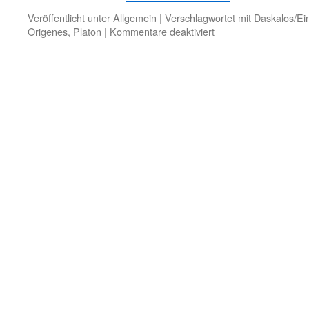
Veröffentlicht unter
Allgemein
|
Verschlagwortet mit
Daskalos/Ei
für
Origenes
,
Platon
|
Kommentare deaktiviert
3.
Mai
–
Erkenntnis