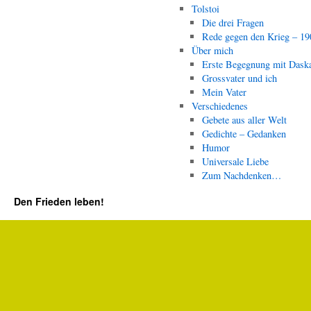
Tolstoi
Die drei Fragen
Rede gegen den Krieg – 19
Über mich
Erste Begegnung mit Dask
Grossvater und ich
Mein Vater
Verschiedenes
Gebete aus aller Welt
Gedichte – Gedanken
Humor
Universale Liebe
Zum Nachdenken…
Den Frieden leben!