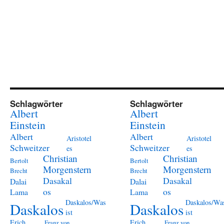
Schlagwörter
Schlagwörter
Albert
Albert
Einstein
Einstein
Albert
Albert
Aristotel
Aristotel
Schweitzer
Schweitzer
es
es
Christian
Christian
Bertolt
Bertolt
Morgenstern
Morgenstern
Brecht
Brecht
Dasakal
Dasakal
Dalai
Dalai
os
os
Lama
Lama
Daskalos/Was
Daskalos/Wa
Daskalos
Daskalos
ist
ist
Erich
Erich
Franz von
Franz von