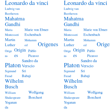
Leonardo da vinci
Leonardo da vinci
Ludwig van
Ludwig van
Beethoven
Beethoven
Mahatma
Mahatma
Gandhi
Gandhi
Marie von Ebner-
Marie von Ebner-
Maria
Maria
Eschenbach
Eschenbach
Montessori
Montessori
Martin
Martin
Mohamm
Mohamm
Origenes
Orige
Luther
Luther
ed
ed
Origin
Origin
Pablo
Pablo
Orige
Orige
es
es
Picasso
Picasso
ns
ns
Sandro da
Sandro da
Platon
Platon
Verscio
Verscio
Sri
Sri
Sigmund
Sigmund
Babaji
Babaji
Freud
Freud
Wilhelm
Wilhelm
Busch
Busch
Wolfgang
Wolfgang
William
William
Borchert
Borchert
Shakespeare
Shakespeare
Yoganan
Yoganan
da
da