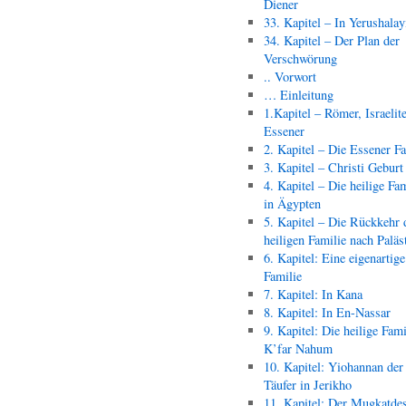
Diener
33. Kapitel – In Yerushala
34. Kapitel – Der Plan der
Verschwörung
.. Vorwort
… Einleitung
1.Kapitel – Römer, Israelit
Essener
2. Kapitel – Die Essener F
3. Kapitel – Christi Geburt
4. Kapitel – Die heilige Fam
in Ägypten
5. Kapitel – Die Rückkehr 
heiligen Familie nach Paläs
6. Kapitel: Eine eigenartige
Familie
7. Kapitel: In Kana
8. Kapitel: In En-Nassar
9. Kapitel: Die heilige Fami
K’far Nahum
10. Kapitel: Yiohannan der
Täufer in Jerikho
11. Kapitel: Der Mugkatde