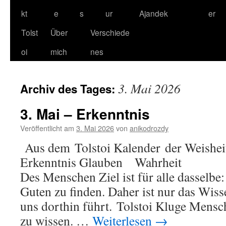
kt
e
s
ur
Ajandek
er
Tolst
Über
Verschiede
oi
mich
nes
3. Mai 2026
Archiv des Tages:
3. Mai – Erkenntnis
Veröffentlicht am
3. Mai 2026
von
anikodrozdy
Aus dem Tolstoi Kalender der Weisheit
Erkenntnis Glauben Wahrheit P
Des Menschen Ziel ist für alle dasselb
Guten zu finden. Daher ist nur das Wisse
uns dorthin führt. Tolstoi Kluge Mens
zu wissen. …
Weiterlesen
→