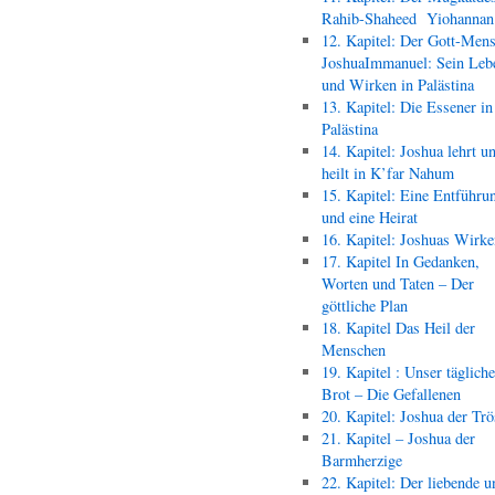
Rahib-Shaheed Yiohann
12. Kapitel: Der Gott-Men
JoshuaImmanuel: Sein Leb
und Wirken in Palästina
13. Kapitel: Die Essener in
Palästina
14. Kapitel: Joshua lehrt u
heilt in K’far Nahum
15. Kapitel: Eine Entführu
und eine Heirat
16. Kapitel: Joshuas Wirk
17. Kapitel In Gedanken,
Worten und Taten – Der
göttliche Plan
18. Kapitel Das Heil der
Menschen
19. Kapitel : Unser täglich
Brot – Die Gefallenen
20. Kapitel: Joshua der Trö
21. Kapitel – Joshua der
Barmherzige
22. Kapitel: Der liebende u