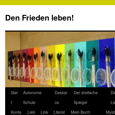
Zum
Inhalt
Den Frieden leben!
springen
Star
Autonome
Daskal
Der dreifache
Di
t
Schule
os
Spiegel
Li
Konta
Lieb
Link
Literat
Mein Buch:
Myst