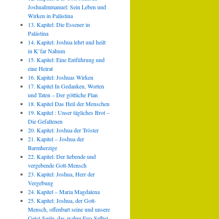
JoshuaImmanuel: Sein Leben und
Wirken in Palästina
13. Kapitel: Die Essener in
Palästina
14. Kapitel: Joshua lehrt und heilt
in K’far Nahum
15. Kapitel: Eine Entführung und
eine Heirat
16. Kapitel: Joshuas Wirken
17. Kapitel In Gedanken, Worten
und Taten – Der göttliche Plan
18. Kapitel Das Heil der Menschen
19. Kapitel : Unser tägliches Brot –
Die Gefallenen
20. Kapitel: Joshua der Tröster
21. Kapitel – Joshua der
Barmherzige
22. Kapitel: Der liebende und
vergebende Gott-Mensch
23. Kapitel: Joshua, Herr der
Vergebung
24. Kapitel – Maria Magdalena
25. Kapitel: Joshua, der Gott-
Mensch, offenbart seine und unsere
Geist-Seele, das wahre Ego-Selbst