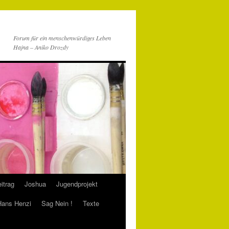
Forum für ein menschenwürdiges Leben
Hajna – Aniko Drozdy
itrag
Joshua
Jugendprojekt
 Hans Henzi
Sag Nein !
Texte