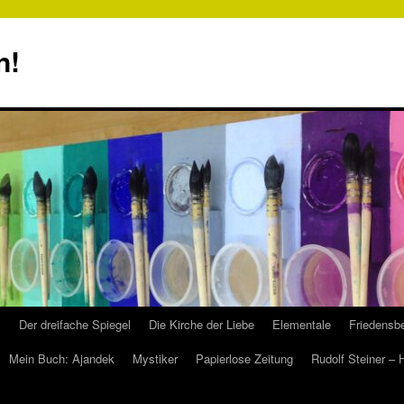
n!
s
Der dreifache Spiegel
Die Kirche der Liebe
Elementale
Friedensbe
Mein Buch: Ajandek
Mystiker
Papierlose Zeitung
Rudolf Steiner –