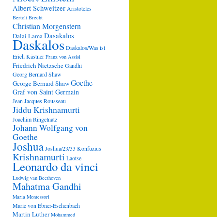
Albert Schweitzer
Aristoteles
Bertolt Brecht
Christian Morgenstern
Dasakalos
Dalai Lama
Daskalos
Daskalos/Was ist
Erich Kästner
Franz von Assisi
Friedrich Nietzsche
Gandhi
Georg Bernard Shaw
Goethe
George Bernard Shaw
Graf von Saint Germain
Jean Jacques Rousseau
Jiddu Krishnamurti
Joachim Ringelnatz
Johann Wolfgang von
Goethe
Joshua
Joshua/23/33
Konfuzius
Krishnamurti
Laotse
Leonardo da vinci
Ludwig van Beethoven
Mahatma Gandhi
Maria Montessori
Marie von Ebner-Eschenbach
Martin Luther
Mohammed