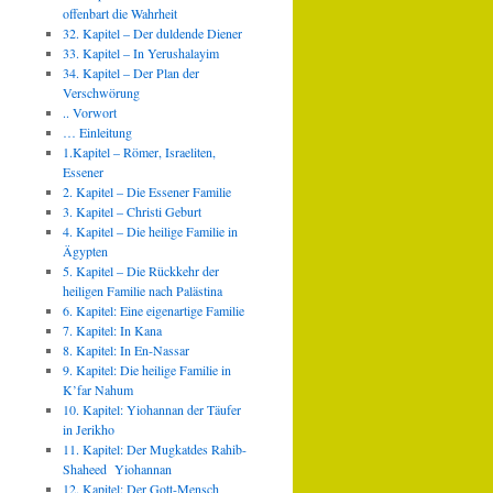
offenbart die Wahrheit
32. Kapitel – Der duldende Diener
33. Kapitel – In Yerushalayim
34. Kapitel – Der Plan der
Verschwörung
.. Vorwort
… Einleitung
1.Kapitel – Römer, Israeliten,
Essener
2. Kapitel – Die Essener Familie
3. Kapitel – Christi Geburt
4. Kapitel – Die heilige Familie in
Ägypten
5. Kapitel – Die Rückkehr der
heiligen Familie nach Palästina
6. Kapitel: Eine eigenartige Familie
7. Kapitel: In Kana
8. Kapitel: In En-Nassar
9. Kapitel: Die heilige Familie in
K’far Nahum
10. Kapitel: Yiohannan der Täufer
in Jerikho
11. Kapitel: Der Mugkatdes Rahib-
Shaheed Yiohannan
12. Kapitel: Der Gott-Mensch