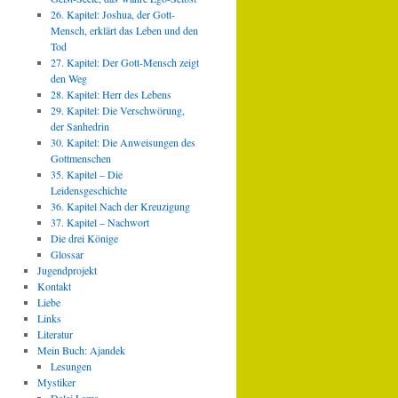
26. Kapitel: Joshua, der Gott-
Mensch, erklärt das Leben und den
Tod
27. Kapitel: Der Gott-Mensch zeigt
den Weg
28. Kapitel: Herr des Lebens
29. Kapitel: Die Verschwörung,
der Sanhedrin
30. Kapitel: Die Anweisungen des
Gottmenschen
35. Kapitel – Die
Leidensgeschichte
36. Kapitel Nach der Kreuzigung
37. Kapitel – Nachwort
Die drei Könige
Glossar
Jugendprojekt
Kontakt
Liebe
Links
Literatur
Mein Buch: Ajandek
Lesungen
Mystiker