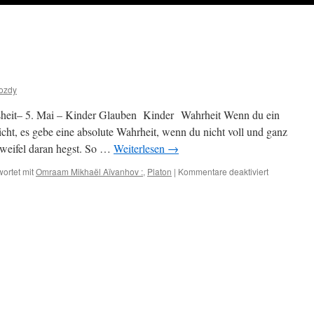
ozdy
sheit– 5. Mai – Kinder Glauben Kinder Wahrheit Wenn du ein
icht, es gebe eine absolute Wahrheit, wenn du nicht voll und ganz
 Zweifel daran hegst. So …
Weiterlesen
→
für
ortet mit
Omraam Mikhaël Aïvanhov :
,
Platon
|
Kommentare deaktiviert
5.
Mai
–
Kinder