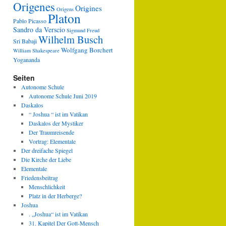
Origenes
Origines
Origens
Platon
Pablo Picasso
Sandro da Verscio
Sigmund Freud
Wilhelm Busch
Sri Babaji
Wolfgang Borchert
William Shakespeare
Yogananda
Seiten
Autonome Schule
Autonome Schule Juni 2019
Daskalos
“ Joshua “ ist im Vatikan
Daskalos der Mystiker
Der Traumreisende
Vortrag: Elementale
Der dreifache Spiegel
Die Kirche der Liebe
Elementale
Friedensbeitrag
Menschlichkeit
Platz in der Herberge?
Joshua
. „Joshua“ ist im Vatikan
31. Kapitel Der Gott-Mensch