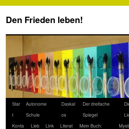
Zum
Inhalt
Den Frieden leben!
springen
Star
Autonome
Daskal
Der dreifache
Di
t
Schule
os
Spiegel
Li
Konta
Lieb
Link
Literat
Mein Buch:
Myst