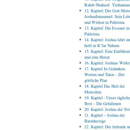
Rahib-Shaheed Yiohann
12. Kapitel: Der Gott-Men
JoshuaImmanuel: Sein Leb
und Wirken in Palästina
13. Kapitel: Die Essener in
Palästina
14. Kapitel: Joshua lehrt u
heilt in K’far Nahum
15. Kapitel: Eine Entführu
und eine Heirat
16. Kapitel: Joshuas Wirk
17. Kapitel In Gedanken,
Worten und Taten – Der
göttliche Plan
18. Kapitel Das Heil der
Menschen
19. Kapitel : Unser täglich
Brot – Die Gefallenen
20. Kapitel: Joshua der Trö
21. Kapitel – Joshua der
Barmherzige
22. Kapitel: Der liebende u