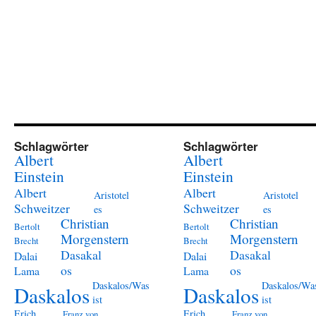
Schlagwörter
Schlagwörter
Albert
Albert
Einstein
Einstein
Albert
Albert
Aristotel
Aristotel
Schweitzer
Schweitzer
es
es
Christian
Christian
Bertolt
Bertolt
Morgenstern
Morgenstern
Brecht
Brecht
Dasakal
Dasakal
Dalai
Dalai
os
os
Lama
Lama
Daskalos/Was
Daskalos/Wa
Daskalos
Daskalos
ist
ist
Erich
Erich
Franz von
Franz von