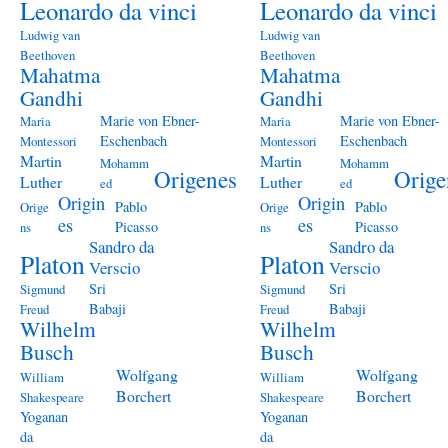
Leonardo da vinci
Leonardo da vinci
Ludwig van
Ludwig van
Beethoven
Beethoven
Mahatma
Mahatma
Gandhi
Gandhi
Marie von Ebner-
Marie von Ebner-
Maria
Maria
Eschenbach
Eschenbach
Montessori
Montessori
Martin
Martin
Mohamm
Mohamm
Origenes
Orige
Luther
Luther
ed
ed
Origin
Origin
Pablo
Pablo
Orige
Orige
es
es
Picasso
Picasso
ns
ns
Sandro da
Sandro da
Platon
Platon
Verscio
Verscio
Sri
Sri
Sigmund
Sigmund
Babaji
Babaji
Freud
Freud
Wilhelm
Wilhelm
Busch
Busch
Wolfgang
Wolfgang
William
William
Borchert
Borchert
Shakespeare
Shakespeare
Yoganan
Yoganan
da
da