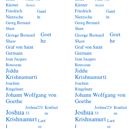
Kästner
Kästner
Assisi
Assisi
Friedrich
Friedrich
Gand
Gand
Nietzsche
Nietzsche
hi
hi
Georg Bernard
Georg Bernard
Shaw
Shaw
Goet
Goet
George Bernard
George Bernard
he
he
Shaw
Shaw
Graf von Saint
Graf von Saint
Germain
Germain
Jean Jacques
Jean Jacques
Rousseau
Rousseau
Jiddu
Jiddu
Krishnamurti
Krishnamurti
Joachim
Joachim
Ringelnatz
Ringelnatz
Johann Wolfgang von
Johann Wolfgang von
Goethe
Goethe
Joshua/23/
Konfuzi
Joshua/23/
Konfuzi
Joshua
Joshua
33
us
33
us
Krishnamurt
Krishnamurt
Laot
Laot
i
i
se
se