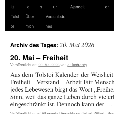
kt
e
s
ur
Ajandek
er
Tolst
Über
Verschiede
oi
mich
nes
20. Mai 2026
Archiv des Tages:
20. Mai – Freiheit
Veröffentlicht am
20. Mai 2026
von
anikodrozdy
Aus dem Tolstoi Kalender der Weisheit 
Freiheit Verstand Arbeit Für Mensch u
jedes Lebewesen birgt das Wort „Freihe
Sinn, weil das ganze Leben durch viele
eingeschränkt ist. Dennoch kann der …
Veröffentlicht unter
Allgemein
|
Verschlagwortet mit
Wilhelm Bu