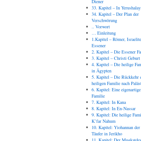
Diener
33. Kapitel – In Yerushala
34. Kapitel – Der Plan der
Verschwörung
.. Vorwort
… Einleitung
1.Kapitel – Römer, Israelit
Essener
2. Kapitel – Die Essener F
3. Kapitel – Christi Geburt
4. Kapitel – Die heilige Fam
in Ägypten
5. Kapitel – Die Rückkehr 
heiligen Familie nach Paläs
6. Kapitel: Eine eigenartige
Familie
7. Kapitel: In Kana
8. Kapitel: In En-Nassar
9. Kapitel: Die heilige Fami
K’far Nahum
10. Kapitel: Yiohannan der
Täufer in Jerikho
11. Kapitel: Der Mugkatde