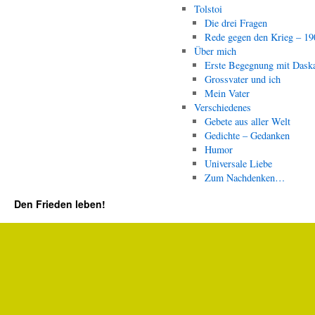
Tolstoi
Die drei Fragen
Rede gegen den Krieg – 19
Über mich
Erste Begegnung mit Dask
Grossvater und ich
Mein Vater
Verschiedenes
Gebete aus aller Welt
Gedichte – Gedanken
Humor
Universale Liebe
Zum Nachdenken…
Den Frieden leben!