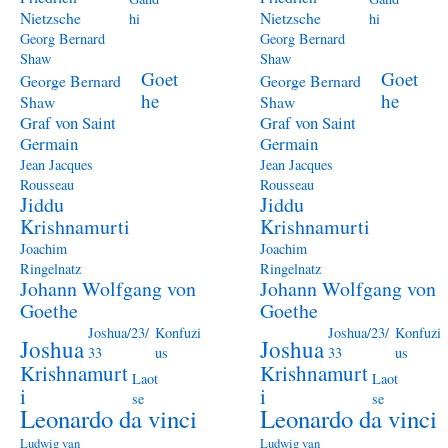
Nietzsche
Nietzsche
hi
hi
Georg Bernard
Georg Bernard
Shaw
Shaw
Goet
Goet
George Bernard
George Bernard
he
he
Shaw
Shaw
Graf von Saint
Graf von Saint
Germain
Germain
Jean Jacques
Jean Jacques
Rousseau
Rousseau
Jiddu
Jiddu
Krishnamurti
Krishnamurti
Joachim
Joachim
Ringelnatz
Ringelnatz
Johann Wolfgang von
Johann Wolfgang von
Goethe
Goethe
Joshua/23/
Konfuzi
Joshua/23/
Konfuzi
Joshua
Joshua
33
us
33
us
Krishnamurt
Krishnamurt
Laot
Laot
i
i
se
se
Leonardo da vinci
Leonardo da vinci
Ludwig van
Ludwig van