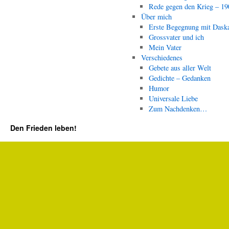
Rede gegen den Krieg – 19
Über mich
Erste Begegnung mit Dask
Grossvater und ich
Mein Vater
Verschiedenes
Gebete aus aller Welt
Gedichte – Gedanken
Humor
Universale Liebe
Zum Nachdenken…
Den Frieden leben!