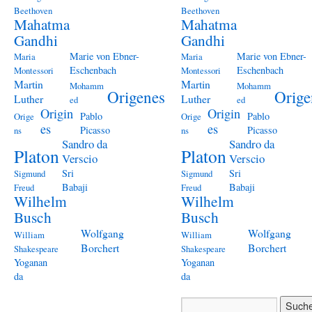
Beethoven
Beethoven
Mahatma
Mahatma
Gandhi
Gandhi
Marie von Ebner-
Marie von Ebner-
Maria
Maria
Eschenbach
Eschenbach
Montessori
Montessori
Martin
Martin
Mohamm
Mohamm
Origenes
Orige
Luther
Luther
ed
ed
Origin
Origin
Pablo
Pablo
Orige
Orige
es
es
Picasso
Picasso
ns
ns
Sandro da
Sandro da
Platon
Platon
Verscio
Verscio
Sri
Sri
Sigmund
Sigmund
Babaji
Babaji
Freud
Freud
Wilhelm
Wilhelm
Busch
Busch
Wolfgang
Wolfgang
William
William
Borchert
Borchert
Shakespeare
Shakespeare
Yoganan
Yoganan
da
da