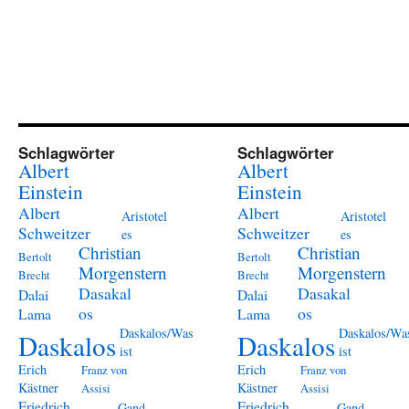
Schlagwörter
Schlagwörter
Albert
Albert
Einstein
Einstein
Albert
Albert
Aristotel
Aristotel
Schweitzer
Schweitzer
es
es
Christian
Christian
Bertolt
Bertolt
Morgenstern
Morgenstern
Brecht
Brecht
Dasakal
Dasakal
Dalai
Dalai
os
os
Lama
Lama
Daskalos/Was
Daskalos/Wa
Daskalos
Daskalos
ist
ist
Erich
Erich
Franz von
Franz von
Kästner
Kästner
Assisi
Assisi
Friedrich
Friedrich
Gand
Gand