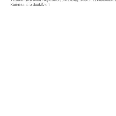
für
Kommentare deaktiviert
24.
Mai
–
Liebe