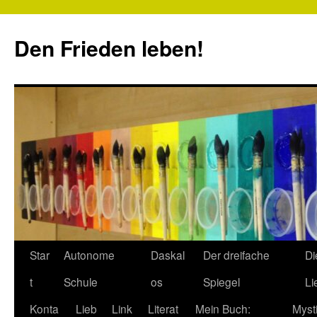
Zum
Inhalt
Den Frieden leben!
springen
Star
Autonome
Daskal
Der dreifache
Di
t
Schule
os
Spiegel
Li
Konta
Lieb
Link
Literat
Mein Buch:
Myst