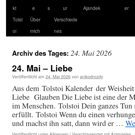
kt
e
s
ur
Ajandek
er
Tolst
Über
Verschiede
oi
mich
nes
24. Mai 2026
Archiv des Tages:
24. Mai – Liebe
Veröffentlicht am
24. Mai 2026
von
anikodrozdy
Aus dem Tolstoi Kalender der Weisheit
Liebe Glauben Die Liebe ist eine der M
im Menschen. Tolstoi Dein ganzes Tun 
erfüllt. Tolstoi Wenn du einen verhung
und machst ihn satt, dann wird er …
We
Veröffentlicht unter
Allgemein
|
Verschlagwortet mit
Aristoteles
,