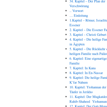
34. Kapitel – Der Plan der
Verschwörung
.. Vorwort
… Einleitung
1.Kapitel – Römer, Israelit
Essener
2. Kapitel – Die Essener F
3. Kapitel – Christi Geburt
4. Kapitel – Die heilige Fam
in Ägypten
5. Kapitel – Die Rückkehr 
heiligen Familie nach Paläs
6. Kapitel: Eine eigenartige
Familie
7. Kapitel: In Kana
8. Kapitel: In En-Nassar
9. Kapitel: Die heilige Fami
K’far Nahum
10. Kapitel: Yiohannan der
Täufer in Jerikho
11. Kapitel: Der Mugkatde
Rahib-Shaheed Yiohann
12. Kapitel: Der Gott-Men