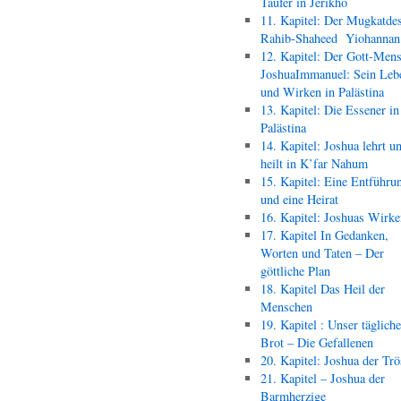
Täufer in Jerikho
11. Kapitel: Der Mugkatde
Rahib-Shaheed Yiohann
12. Kapitel: Der Gott-Men
JoshuaImmanuel: Sein Leb
und Wirken in Palästina
13. Kapitel: Die Essener in
Palästina
14. Kapitel: Joshua lehrt u
heilt in K’far Nahum
15. Kapitel: Eine Entführu
und eine Heirat
16. Kapitel: Joshuas Wirk
17. Kapitel In Gedanken,
Worten und Taten – Der
göttliche Plan
18. Kapitel Das Heil der
Menschen
19. Kapitel : Unser täglich
Brot – Die Gefallenen
20. Kapitel: Joshua der Trö
21. Kapitel – Joshua der
Barmherzige