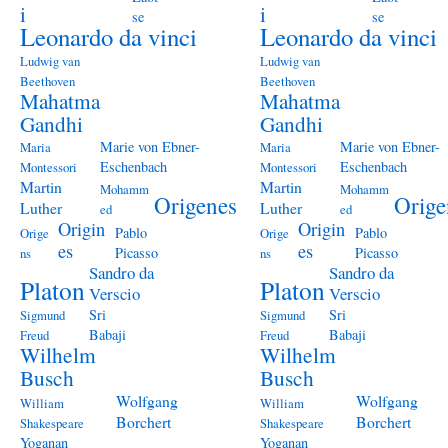
i
i
se
se
Leonardo da vinci
Leonardo da vinci
Ludwig van
Ludwig van
Beethoven
Beethoven
Mahatma
Mahatma
Gandhi
Gandhi
Marie von Ebner-
Marie von Ebner-
Maria
Maria
Eschenbach
Eschenbach
Montessori
Montessori
Martin
Martin
Mohamm
Mohamm
Origenes
Orige
Luther
Luther
ed
ed
Origin
Origin
Pablo
Pablo
Orige
Orige
es
es
Picasso
Picasso
ns
ns
Sandro da
Sandro da
Platon
Platon
Verscio
Verscio
Sri
Sri
Sigmund
Sigmund
Babaji
Babaji
Freud
Freud
Wilhelm
Wilhelm
Busch
Busch
Wolfgang
Wolfgang
William
William
Borchert
Borchert
Shakespeare
Shakespeare
Yoganan
Yoganan