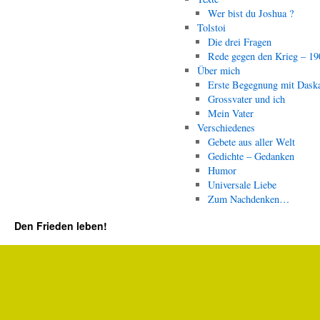
Wer bist du Joshua ?
Tolstoi
Die drei Fragen
Rede gegen den Krieg – 19
Über mich
Erste Begegnung mit Dask
Grossvater und ich
Mein Vater
Verschiedenes
Gebete aus aller Welt
Gedichte – Gedanken
Humor
Universale Liebe
Zum Nachdenken…
Den Frieden leben!