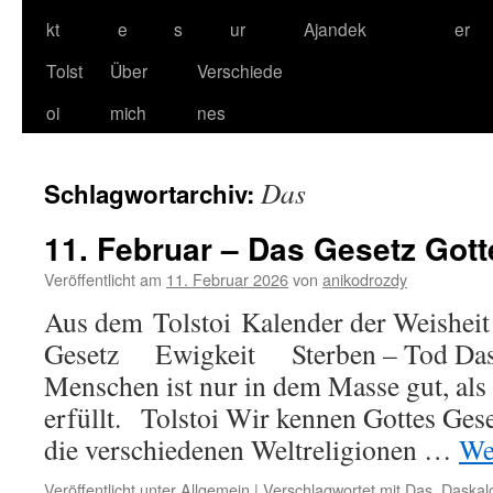
kt
e
s
ur
Ajandek
er
Tolst
Über
Verschiede
oi
mich
nes
Das
Schlagwortarchiv:
11. Februar – Das Gesetz Gott
Veröffentlicht am
11. Februar 2026
von
anikodrozdy
Aus dem Tolstoi Kalender der Weisheit 
Gesetz Ewigkeit Sterben – Tod Das 
Menschen ist nur in dem Masse gut, als
erfüllt. Tolstoi Wir kennen Gottes Gese
die verschiedenen Weltreligionen …
We
Veröffentlicht unter
Allgemein
|
Verschlagwortet mit
Das
,
Daskal