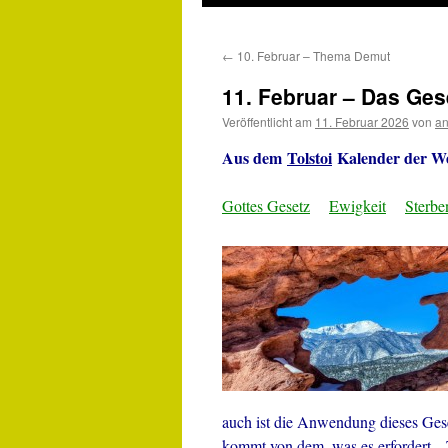
←
10. Februar – Thema Demut
11. Februar – Das Ges
Veröffentlicht am
11. Februar 2026
von
an
Aus dem
Tolstoi
Kalender der Wei
Gottes Gesetz
Ewigkeit
Sterbe
auch ist die Anwendung dieses Gese
kommt von dem, was es erfordert.