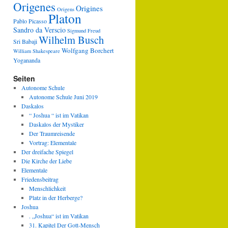
Origenes
Origines
Origens
Platon
Pablo Picasso
Sandro da Verscio
Sigmund Freud
Wilhelm Busch
Sri Babaji
Wolfgang Borchert
William Shakespeare
Yogananda
Seiten
Autonome Schule
Autonome Schule Juni 2019
Daskalos
“ Joshua “ ist im Vatikan
Daskalos der Mystiker
Der Traumreisende
Vortrag: Elementale
Der dreifache Spiegel
Die Kirche der Liebe
Elementale
Friedensbeitrag
Menschlichkeit
Platz in der Herberge?
Joshua
. „Joshua“ ist im Vatikan
31. Kapitel Der Gott-Mensch