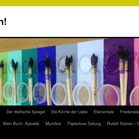
n!
s
Der dreifache Spiegel
Die Kirche der Liebe
Elementale
Friedensbe
Mein Buch: Ajandek
Mystiker
Papierlose Zeitung
Rudolf Steiner –