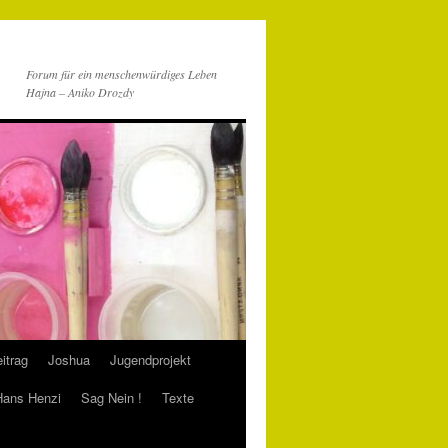
Forum für ein menschenwürdiges Leben
Hajna – Aniko Drozdy
itrag
Joshua
Jugendprojekt
 Hans Henzi
Sag Nein !
Texte