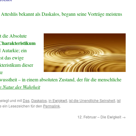
 Atteshlis bekannt als Daskalos, begann seine Vorträge meistens
st die Absolute
Charakteristikum
 Autarkie; ein
ist das ewige
teristikum dieser
te
ewusstheit – in einem absoluten Zustand, der für die menschliche
e Natur der Wahrheit
elegt und mit
Das
,
Daskalos
,
in Ewigkwit
,
ist die Unendliche Seinsheit
,
ist
e ein Lesezeichen für den
Permalink
.
12. Februar – Die Ewigkeit
→