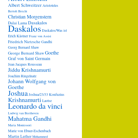
Albert Schweitzer
Aristoteles
Bertolt Brecht
Christian Morgenstern
Dasakalos
Dalai Lama
Daskalos
Daskalos/Was ist
Erich Kästner
Franz von Assisi
Friedrich Nietzsche
Gandhi
Georg Bernard Shaw
Goethe
George Bernard Shaw
Graf von Saint Germain
Jean Jacques Rousseau
Jiddu Krishnamurti
Joachim Ringelnatz
Johann Wolfgang von
Goethe
Joshua
Joshua/23/33
Konfuzius
Krishnamurti
Laotse
Leonardo da vinci
Ludwig van Beethoven
Mahatma Gandhi
Maria Montessori
Marie von Ebner-Eschenbach
Martin Luther
Mohammed