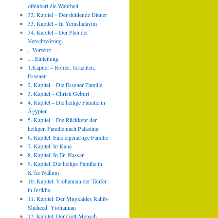
offenbart die Wahrheit
32. Kapitel – Der duldende Diener
33. Kapitel – In Yerushalayim
34. Kapitel – Der Plan der
Verschwörung
.. Vorwort
… Einleitung
1.Kapitel – Römer, Israeliten,
Essener
2. Kapitel – Die Essener Familie
3. Kapitel – Christi Geburt
4. Kapitel – Die heilige Familie in
Ägypten
5. Kapitel – Die Rückkehr der
heiligen Familie nach Palästina
6. Kapitel: Eine eigenartige Familie
7. Kapitel: In Kana
8. Kapitel: In En-Nassar
9. Kapitel: Die heilige Familie in
K’far Nahum
10. Kapitel: Yiohannan der Täufer
in Jerikho
11. Kapitel: Der Mugkatdes Rahib-
Shaheed Yiohannan
12. Kapitel: Der Gott-Mensch