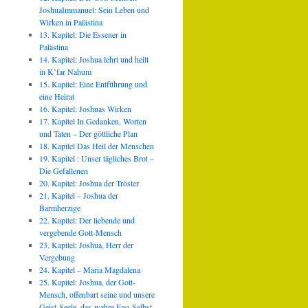
JoshuaImmanuel: Sein Leben und
Wirken in Palästina
13. Kapitel: Die Essener in
Palästina
14. Kapitel: Joshua lehrt und heilt
in K’far Nahum
15. Kapitel: Eine Entführung und
eine Heirat
16. Kapitel: Joshuas Wirken
17. Kapitel In Gedanken, Worten
und Taten – Der göttliche Plan
18. Kapitel Das Heil der Menschen
19. Kapitel : Unser tägliches Brot –
Die Gefallenen
20. Kapitel: Joshua der Tröster
21. Kapitel – Joshua der
Barmherzige
22. Kapitel: Der liebende und
vergebende Gott-Mensch
23. Kapitel: Joshua, Herr der
Vergebung
24. Kapitel – Maria Magdalena
25. Kapitel: Joshua, der Gott-
Mensch, offenbart seine und unsere
Geist-Seele, das wahre Ego-Selbst