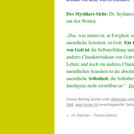
Des Mystikers Sicht:
Dr. Stylianos
mit den Worten:
„Das, was immer ist, in Ewigkeit, i
Ein 
unendliche Seinsheit, ist Gott.
von Gott ist
die Selbsterfüllung und
anderes Charakteristikum von Gott 
Leben; und noch ein anderes Charak
unendlichen Seinsheit ist die absolu
Selbstheit
unendliche
, die Selbstb
Intelligenz nicht verstehbar ist.“
Di
Dieser Beitrag wurde unter
Allgemein
abg
Gott.
,
was immer ist
verschlagwortet. Setz
←
10. Februar – Thema Demut