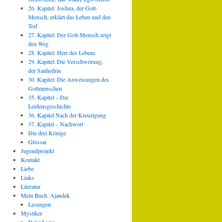
26. Kapitel: Joshua, der Gott-
Mensch, erklärt das Leben und den
Tod
27. Kapitel: Der Gott-Mensch zeigt
den Weg
28. Kapitel: Herr des Lebens
29. Kapitel: Die Verschwörung,
der Sanhedrin
30. Kapitel: Die Anweisungen des
Gottmenschen
35. Kapitel – Die
Leidensgeschichte
36. Kapitel Nach der Kreuzigung
37. Kapitel – Nachwort
Die drei Könige
Glossar
Jugendprojekt
Kontakt
Liebe
Links
Literatur
Mein Buch: Ajandek
Lesungen
Mystiker