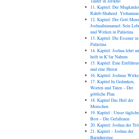
Täufer in Jerikho
11. Kapitel: Der Mugkatde
Rahib-Shaheed Yiohann
12. Kapitel: Der Gott-Men
JoshuaImmanuel: Sein Leb
und Wirken in Palästina
13. Kapitel: Die Essener in
Palästina
14. Kapitel: Joshua lehrt u
heilt in K’far Nahum
15. Kapitel: Eine Entführu
und eine Heirat
16. Kapitel: Joshuas Wirk
17. Kapitel In Gedanken,
Worten und Taten – Der
göttliche Plan
18. Kapitel Das Heil der
Menschen
19. Kapitel : Unser täglich
Brot – Die Gefallenen
20. Kapitel: Joshua der Trö
21. Kapitel – Joshua der
Barmherzige