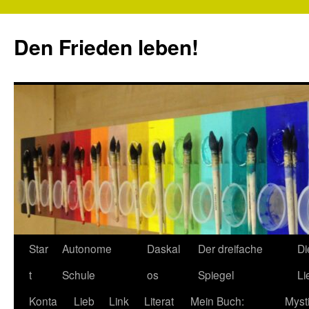
Zum
Inhalt
Den Frieden leben!
springen
Star
Autonome
Daskal
Der dreifache
Di
t
Schule
os
Spiegel
Li
Konta
Lieb
Link
Literat
Mein Buch:
Myst