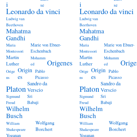
i
i
se
se
Leonardo da vinci
Leonardo da vinci
Ludwig van
Ludwig van
Beethoven
Beethoven
Mahatma
Mahatma
Gandhi
Gandhi
Marie von Ebner-
Marie von Ebner-
Maria
Maria
Eschenbach
Eschenbach
Montessori
Montessori
Martin
Martin
Mohamm
Mohamm
Origenes
Orige
Luther
Luther
ed
ed
Origin
Origin
Pablo
Pablo
Orige
Orige
es
es
Picasso
Picasso
ns
ns
Sandro da
Sandro da
Platon
Platon
Verscio
Verscio
Sri
Sri
Sigmund
Sigmund
Babaji
Babaji
Freud
Freud
Wilhelm
Wilhelm
Busch
Busch
Wolfgang
Wolfgang
William
William
Borchert
Borchert
Shakespeare
Shakespeare
Yoganan
Yoganan