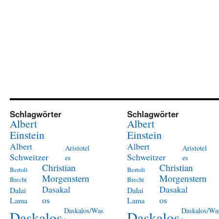
Schlagwörter
Schlagwörter
Albert
Albert
Einstein
Einstein
Albert
Albert
Aristotel
Aristotel
Schweitzer
Schweitzer
es
es
Christian
Christian
Bertolt
Bertolt
Morgenstern
Morgenstern
Brecht
Brecht
Dasakal
Dasakal
Dalai
Dalai
os
os
Lama
Lama
Daskalos/Was
Daskalos/Wa
Daskalos
Daskalos