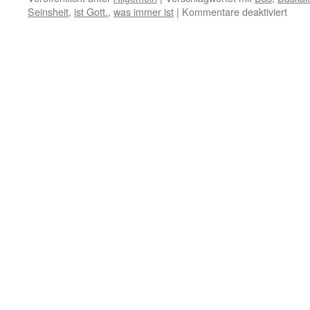
für
Seinsheit
,
ist Gott.
,
was immer ist
|
Kommentare deaktiviert
11.
Febr
–
Das
Gese
Gott