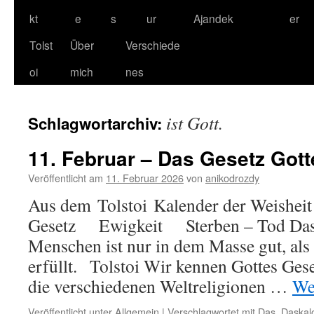
kt
e
s
ur
Ajandek
er
Tolst
Über
Verschiede
oi
mich
nes
ist Gott.
Schlagwortarchiv:
11. Februar – Das Gesetz Gott
Veröffentlicht am
11. Februar 2026
von
anikodrozdy
Aus dem Tolstoi Kalender der Weisheit 
Gesetz Ewigkeit Sterben – Tod Das 
Menschen ist nur in dem Masse gut, als
erfüllt. Tolstoi Wir kennen Gottes Gese
die verschiedenen Weltreligionen …
We
Veröffentlicht unter
Allgemein
|
Verschlagwortet mit
Das
,
Daskal