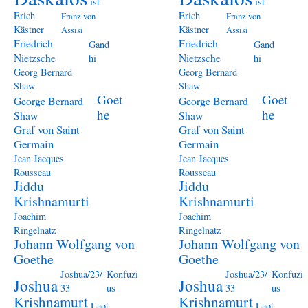
ist
ist
Erich
Erich
Franz von
Franz von
Kästner
Kästner
Assisi
Assisi
Friedrich
Friedrich
Gand
Gand
Nietzsche
Nietzsche
hi
hi
Georg Bernard
Georg Bernard
Shaw
Shaw
Goet
Goet
George Bernard
George Bernard
he
he
Shaw
Shaw
Graf von Saint
Graf von Saint
Germain
Germain
Jean Jacques
Jean Jacques
Rousseau
Rousseau
Jiddu
Jiddu
Krishnamurti
Krishnamurti
Joachim
Joachim
Ringelnatz
Ringelnatz
Johann Wolfgang von
Johann Wolfgang von
Goethe
Goethe
Joshua/23/
Konfuzi
Joshua/23/
Konfuzi
Joshua
Joshua
33
us
33
us
Krishnamurt
Krishnamurt
Laot
Laot