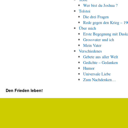
Wer bist du Joshua ?
Tolstoi
Die drei Fragen
Rede gegen den Krieg – 19
Über mich
Erste Begegnung mit Dask
Grossvater und ich
Mein Vater
Verschiedenes
Gebete aus aller Welt
Gedichte – Gedanken
Humor
Universale Liebe
Zum Nachdenken…
Den Frieden leben!