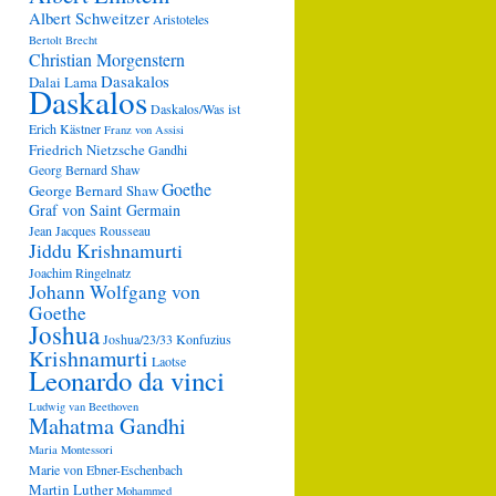
Albert Schweitzer
Aristoteles
Bertolt Brecht
Christian Morgenstern
Dasakalos
Dalai Lama
Daskalos
Daskalos/Was ist
Erich Kästner
Franz von Assisi
Friedrich Nietzsche
Gandhi
Georg Bernard Shaw
Goethe
George Bernard Shaw
Graf von Saint Germain
Jean Jacques Rousseau
Jiddu Krishnamurti
Joachim Ringelnatz
Johann Wolfgang von
Goethe
Joshua
Joshua/23/33
Konfuzius
Krishnamurti
Laotse
Leonardo da vinci
Ludwig van Beethoven
Mahatma Gandhi
Maria Montessori
Marie von Ebner-Eschenbach
Martin Luther
Mohammed