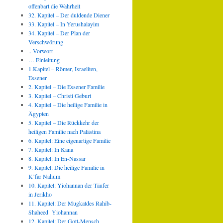
offenbart die Wahrheit
32. Kapitel – Der duldende Diener
33. Kapitel – In Yerushalayim
34. Kapitel – Der Plan der
Verschwörung
.. Vorwort
… Einleitung
1.Kapitel – Römer, Israeliten,
Essener
2. Kapitel – Die Essener Familie
3. Kapitel – Christi Geburt
4. Kapitel – Die heilige Familie in
Ägypten
5. Kapitel – Die Rückkehr der
heiligen Familie nach Palästina
6. Kapitel: Eine eigenartige Familie
7. Kapitel: In Kana
8. Kapitel: In En-Nassar
9. Kapitel: Die heilige Familie in
K’far Nahum
10. Kapitel: Yiohannan der Täufer
in Jerikho
11. Kapitel: Der Mugkatdes Rahib-
Shaheed Yiohannan
12. Kapitel: Der Gott-Mensch