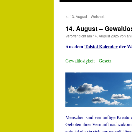
←
13. August – Weisheit
14. August – Gewaltlo
Veröffentlicht am
14. August 2025
von
an
Aus dem
Tolstoi Kalender
der We
Gewaltlosigkeit
Gesetz
Menschen sind vernünftige Kreature
Geboten ihrer Vernunft nachzukomm
entwickeln sie sich aus gewalttät