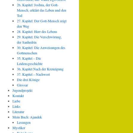
26. Kapitel: Joshua, der Gott-
Mensch, erklärt das Leben und den
Tod
27. Kapitel: Der Gott-Mensch zeigt
den Weg
28. Kapitel: Herr des Lebens
29. Kapitel: Die Verschwörung,
der Sanhedrin
30. Kapitel: Die Anweisungen des
Gottmenschen
35. Kapitel – Die
Leidensgeschichte
36. Kapitel Nach der Kreuzigung
37. Kapitel – Nachwort
Die drei Könige
Glossar
Jugendprojekt
Kontakt
Liebe
Links
Literatur
Mein Buch: Ajandek
Lesungen
Mystiker