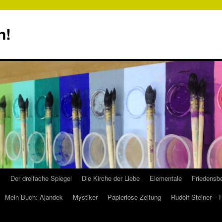
n!
s
Der dreifache Spiegel
Die Kirche der Liebe
Elementale
Friedensbe
Mein Buch: Ajandek
Mystiker
Papierlose Zeitung
Rudolf Steiner –