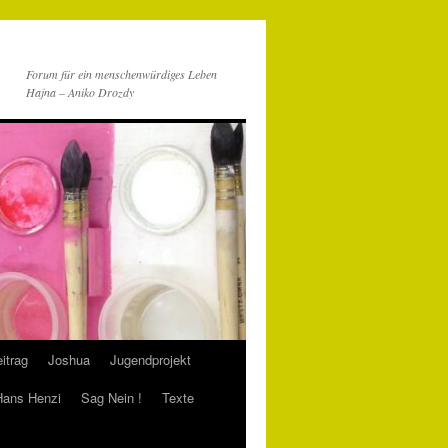
Forum für ein menschenwürdiges Leben
Hajna – Aniko Drozdy
itrag
Joshua
Jugendprojekt
 Hans Henzi
Sag Nein !
Texte