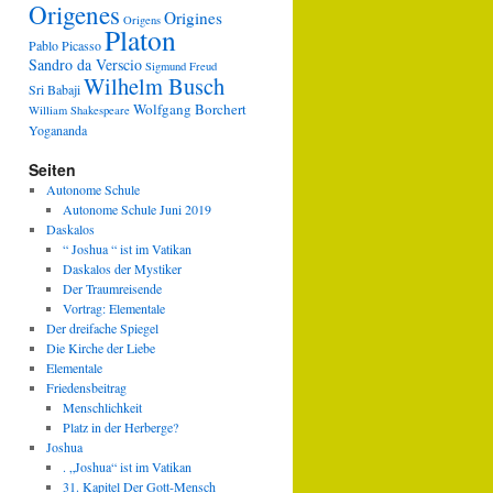
Origenes
Origines
Origens
Platon
Pablo Picasso
Sandro da Verscio
Sigmund Freud
Wilhelm Busch
Sri Babaji
Wolfgang Borchert
William Shakespeare
Yogananda
Seiten
Autonome Schule
Autonome Schule Juni 2019
Daskalos
“ Joshua “ ist im Vatikan
Daskalos der Mystiker
Der Traumreisende
Vortrag: Elementale
Der dreifache Spiegel
Die Kirche der Liebe
Elementale
Friedensbeitrag
Menschlichkeit
Platz in der Herberge?
Joshua
. „Joshua“ ist im Vatikan
31. Kapitel Der Gott-Mensch