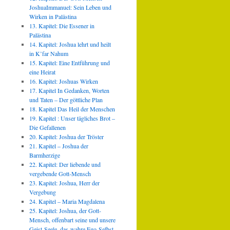
JoshuaImmanuel: Sein Leben und
Wirken in Palästina
13. Kapitel: Die Essener in
Palästina
14. Kapitel: Joshua lehrt und heilt
in K’far Nahum
15. Kapitel: Eine Entführung und
eine Heirat
16. Kapitel: Joshuas Wirken
17. Kapitel In Gedanken, Worten
und Taten – Der göttliche Plan
18. Kapitel Das Heil der Menschen
19. Kapitel : Unser tägliches Brot –
Die Gefallenen
20. Kapitel: Joshua der Tröster
21. Kapitel – Joshua der
Barmherzige
22. Kapitel: Der liebende und
vergebende Gott-Mensch
23. Kapitel: Joshua, Herr der
Vergebung
24. Kapitel – Maria Magdalena
25. Kapitel: Joshua, der Gott-
Mensch, offenbart seine und unsere
Geist-Seele, das wahre Ego-Selbst