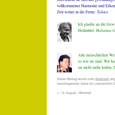
vollkommener Harmonie und Erkennt
Zeit weiter in die Ferne.
Tolstoi
Ich glaube an die Gewal
Heilmittel.
Mahatma G
Alle menschlichen Wes
so wie sie sind. Wir h
sie nicht mehr leiden.
Dieser Beitrag wurde unter
Allgemein
abg
verschlagwortet. Setze ein Lesezeichen 
←
13. August – Weisheit