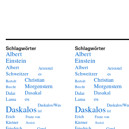
Schlagwörter
Schlagwörter
Albert
Albert
Einstein
Einstein
Albert
Albert
Aristotel
Aristotel
Schweitzer
Schweitzer
es
es
Christian
Christian
Bertolt
Bertolt
Morgenstern
Morgenstern
Brecht
Brecht
Dasakal
Dasakal
Dalai
Dalai
os
os
Lama
Lama
Daskalos/Was
Daskalos/Wa
Daskalos
Daskalos
ist
ist
Erich
Erich
Franz von
Franz von
Kästner
Kästner
Assisi
Assisi
Friedrich
Friedrich
Gand
Gand