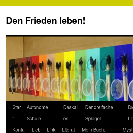
Zum
Inhalt
Den Frieden leben!
springen
Star
Autonome
Daskal
Der dreifache
Di
t
Schule
os
Spiegel
Li
Konta
Lieb
Link
Literat
Mein Buch:
Myst