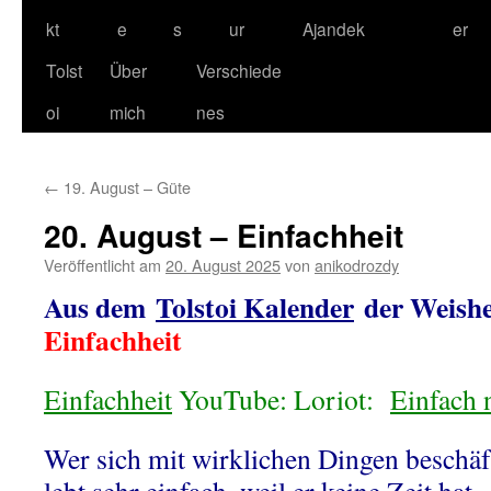
kt
e
s
ur
Ajandek
er
Tolst
Über
Verschiede
oi
mich
nes
←
19. August – Güte
20. August – Einfachheit
Veröffentlicht am
20. August 2025
von
anikodrozdy
Aus dem
Tolstoi Kalender
der Weishe
Einfachheit
Einfachheit
YouTube: Loriot:
Einfach 
Wer sich mit wirklichen Dingen beschäft