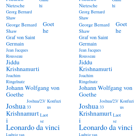
Nietzsche
Nietzsche
hi
hi
Georg Bernard
Georg Bernard
Shaw
Shaw
Goet
Goet
George Bernard
George Bernard
he
he
Shaw
Shaw
Graf von Saint
Graf von Saint
Germain
Germain
Jean Jacques
Jean Jacques
Rousseau
Rousseau
Jiddu
Jiddu
Krishnamurti
Krishnamurti
Joachim
Joachim
Ringelnatz
Ringelnatz
Johann Wolfgang von
Johann Wolfgang von
Goethe
Goethe
Joshua/23/
Konfuzi
Joshua/23/
Konfuzi
Joshua
Joshua
33
us
33
us
Krishnamurt
Krishnamurt
Laot
Laot
i
i
se
se
Leonardo da vinci
Leonardo da vinci
Ludwig van
Ludwig van