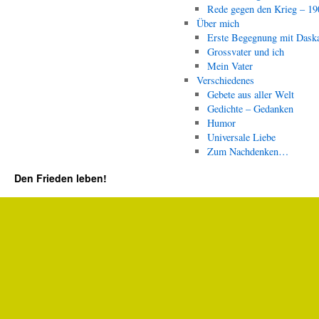
Rede gegen den Krieg – 19
Über mich
Erste Begegnung mit Dask
Grossvater und ich
Mein Vater
Verschiedenes
Gebete aus aller Welt
Gedichte – Gedanken
Humor
Universale Liebe
Zum Nachdenken…
Den Frieden leben!