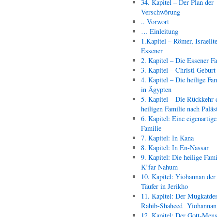
34. Kapitel – Der Plan der
Verschwörung
.. Vorwort
… Einleitung
1.Kapitel – Römer, Israelit
Essener
2. Kapitel – Die Essener F
3. Kapitel – Christi Geburt
4. Kapitel – Die heilige Fam
in Ägypten
5. Kapitel – Die Rückkehr 
heiligen Familie nach Paläs
6. Kapitel: Eine eigenartige
Familie
7. Kapitel: In Kana
8. Kapitel: In En-Nassar
9. Kapitel: Die heilige Fami
K’far Nahum
10. Kapitel: Yiohannan der
Täufer in Jerikho
11. Kapitel: Der Mugkatde
Rahib-Shaheed Yiohann
12. Kapitel: Der Gott-Men