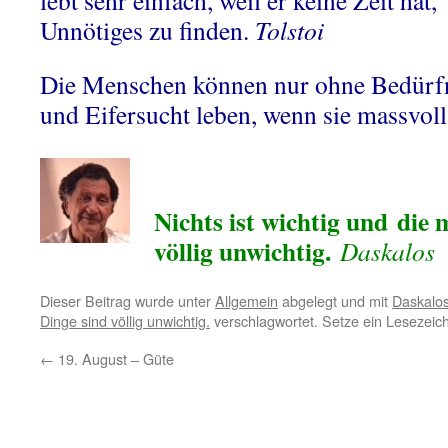
lebt sehr einfach, weil er keine Zeit hat,
Unnötiges zu finden.
Tolstoi
Die Menschen können nur ohne Bedürf
und Eifersucht leben, wenn sie massvoll
Nichts ist wichtig und
die 
völlig unwichtig.
Daskalo
Dieser Beitrag wurde unter
Allgemein
abgelegt und mit
Daskalos
Dinge sind völlig unwichtig.
verschlagwortet. Setze ein Lesezeic
←
19. August – Güte