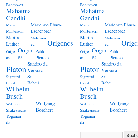
Beethoven
Beethoven
Mahatma
Mahatma
Gandhi
Gandhi
Marie von Ebner-
Marie von Ebner-
Maria
Maria
Eschenbach
Eschenbach
Montessori
Montessori
Martin
Martin
Mohamm
Mohamm
Origenes
Orige
Luther
Luther
ed
ed
Origin
Origin
Pablo
Pablo
Orige
Orige
es
es
Picasso
Picasso
ns
ns
Sandro da
Sandro da
Platon
Platon
Verscio
Verscio
Sri
Sri
Sigmund
Sigmund
Babaji
Babaji
Freud
Freud
Wilhelm
Wilhelm
Busch
Busch
Wolfgang
Wolfgang
William
William
Borchert
Borchert
Shakespeare
Shakespeare
Yoganan
Yoganan
da
da