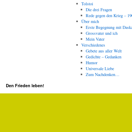
Tolstoi
Die drei Fragen
Rede gegen den Krieg – 19
Über mich
Erste Begegnung mit Dask
Grossvater und ich
Mein Vater
Verschiedenes
Gebete aus aller Welt
Gedichte – Gedanken
Humor
Universale Liebe
Zum Nachdenken…
Den Frieden leben!