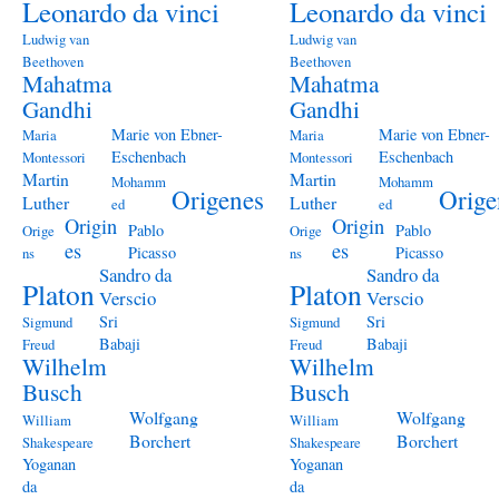
Leonardo da vinci
Leonardo da vinci
Ludwig van
Ludwig van
Beethoven
Beethoven
Mahatma
Mahatma
Gandhi
Gandhi
Marie von Ebner-
Marie von Ebner-
Maria
Maria
Eschenbach
Eschenbach
Montessori
Montessori
Martin
Martin
Mohamm
Mohamm
Origenes
Orige
Luther
Luther
ed
ed
Origin
Origin
Pablo
Pablo
Orige
Orige
es
es
Picasso
Picasso
ns
ns
Sandro da
Sandro da
Platon
Platon
Verscio
Verscio
Sri
Sri
Sigmund
Sigmund
Babaji
Babaji
Freud
Freud
Wilhelm
Wilhelm
Busch
Busch
Wolfgang
Wolfgang
William
William
Borchert
Borchert
Shakespeare
Shakespeare
Yoganan
Yoganan
da
da