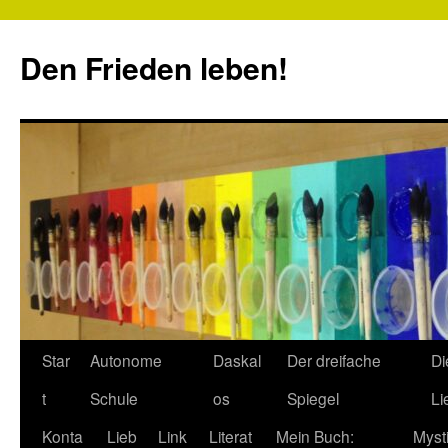
Zum
Inhalt
Den Frieden leben!
springen
Star
Autonome
Daskal
Der dreifache
Di
t
Schule
os
Spiegel
Li
Konta
Lieb
Link
Literat
Mein Buch:
Myst