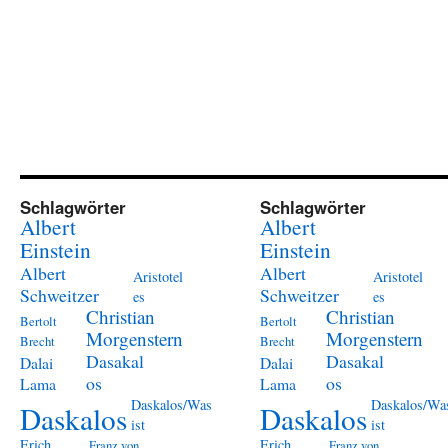
Schlagwörter
Schlagwörter
Albert
Albert
Einstein
Einstein
Albert
Albert
Aristotel
Aristotel
Schweitzer
Schweitzer
es
es
Christian
Christian
Bertolt
Bertolt
Morgenstern
Morgenstern
Brecht
Brecht
Dasakal
Dasakal
Dalai
Dalai
os
os
Lama
Lama
Daskalos/Was
Daskalos/Wa
Daskalos
Daskalos
ist
ist
Erich
Erich
Franz von
Franz von