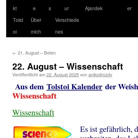
kt
e
s
ur
Ajandek
er
Tolst
Über
Verschiede
oi
mich
nes
←
21. August – Beten
22. August – Wissenschaft
Veröffentlicht am
22. August 2025
von
anikodrozdy
Aus dem
Tolstoi Kalender
der Weishe
Wissenschaft
Wissenschaft
Es ist gefährlich,