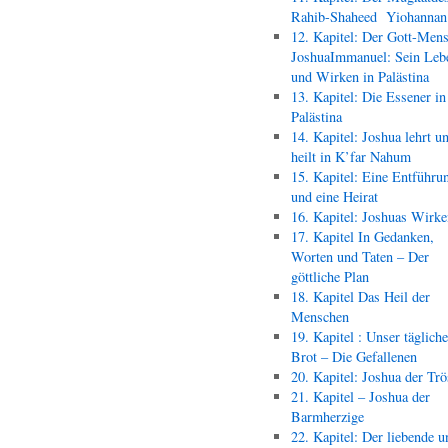
Rahib-Shaheed Yiohann
12. Kapitel: Der Gott-Men
JoshuaImmanuel: Sein Leb
und Wirken in Palästina
13. Kapitel: Die Essener in
Palästina
14. Kapitel: Joshua lehrt u
heilt in K’far Nahum
15. Kapitel: Eine Entführu
und eine Heirat
16. Kapitel: Joshuas Wirk
17. Kapitel In Gedanken,
Worten und Taten – Der
göttliche Plan
18. Kapitel Das Heil der
Menschen
19. Kapitel : Unser täglich
Brot – Die Gefallenen
20. Kapitel: Joshua der Trö
21. Kapitel – Joshua der
Barmherzige
22. Kapitel: Der liebende u