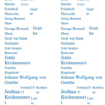
Kästner
Kästner
Assisi
Assisi
Friedrich
Friedrich
Gand
Gand
Nietzsche
Nietzsche
hi
hi
Georg Bernard
Georg Bernard
Shaw
Shaw
Goet
Goet
George Bernard
George Bernard
he
he
Shaw
Shaw
Graf von Saint
Graf von Saint
Germain
Germain
Jean Jacques
Jean Jacques
Rousseau
Rousseau
Jiddu
Jiddu
Krishnamurti
Krishnamurti
Joachim
Joachim
Ringelnatz
Ringelnatz
Johann Wolfgang von
Johann Wolfgang von
Goethe
Goethe
Joshua/23/
Konfuzi
Joshua/23/
Konfuzi
Joshua
Joshua
33
us
33
us
Krishnamurt
Krishnamurt
Laot
Laot
i
i
se
se