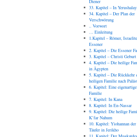
Diener
33. Kapitel – In Yerushala
34. Kapitel – Der Plan der
Verschwörung
.. Vorwort
… Einleitung
1.Kapitel – Römer, Israelit
Essener
2. Kapitel – Die Essener F
3. Kapitel – Christi Geburt
4. Kapitel – Die heilige Fam
in Ägypten
5. Kapitel – Die Rückkehr 
heiligen Familie nach Paläs
6. Kapitel: Eine eigenartige
Familie
7. Kapitel: In Kana
8. Kapitel: In En-Nassar
9. Kapitel: Die heilige Fami
K’far Nahum
10. Kapitel: Yiohannan der
Täufer in Jerikho
11. Kapitel: Der Mugkatde