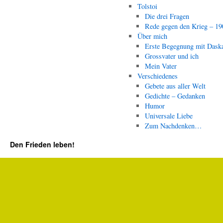
Tolstoi
Die drei Fragen
Rede gegen den Krieg – 19
Über mich
Erste Begegnung mit Dask
Grossvater und ich
Mein Vater
Verschiedenes
Gebete aus aller Welt
Gedichte – Gedanken
Humor
Universale Liebe
Zum Nachdenken…
Den Frieden leben!