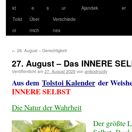
kt
e
s
ur
Ajandek
er
Tolst
Über
Verschiede
oi
mich
nes
←
26. August – Gerechtigkeit
27. August – Das INNERE SE
Veröffentlicht am
27. August 2025
von
anikodrozdy
Aus dem
Tolstoi Kalender
der Weishe
INNERE SELBST
Die Natur der Wahrheit
Der größte Le