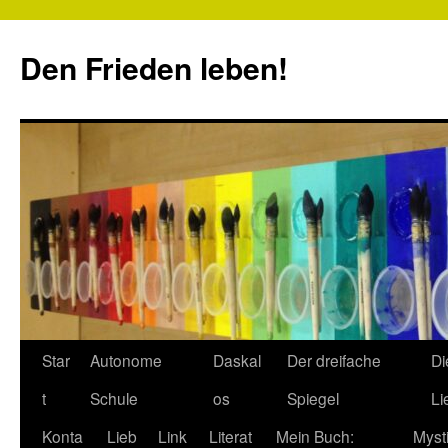
Zum
Inhalt
Den Frieden leben!
springen
Star
Autonome
Daskal
Der dreifache
Di
t
Schule
os
Spiegel
Li
Konta
Lieb
Link
Literat
Mein Buch:
Myst