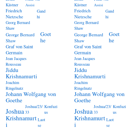
Kästner
Kästner
Assisi
Assisi
Friedrich
Friedrich
Gand
Gand
Nietzsche
Nietzsche
hi
hi
Georg Bernard
Georg Bernard
Shaw
Shaw
Goet
Goet
George Bernard
George Bernard
he
he
Shaw
Shaw
Graf von Saint
Graf von Saint
Germain
Germain
Jean Jacques
Jean Jacques
Rousseau
Rousseau
Jiddu
Jiddu
Krishnamurti
Krishnamurti
Joachim
Joachim
Ringelnatz
Ringelnatz
Johann Wolfgang von
Johann Wolfgang von
Goethe
Goethe
Joshua/23/
Konfuzi
Joshua/23/
Konfuzi
Joshua
Joshua
33
us
33
us
Krishnamurt
Krishnamurt
Laot
Laot
i
i
se
se