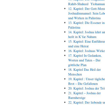
Rahib-Shaheed Yiohann
12. Kapitel: Der Gott-Men
JoshuaImmanuel: Sein Leb
und Wirken in Palästina
13. Kapitel: Die Essener in
Palästina
14. Kapitel: Joshua lehrt u
heilt in K’far Nahum
15. Kapitel: Eine Entführu
und eine Heirat
16. Kapitel: Joshuas Wirk
17. Kapitel In Gedanken,
Worten und Taten – Der
göttliche Plan
18. Kapitel Das Heil der
Menschen
19. Kapitel : Unser täglich
Brot – Die Gefallenen
20. Kapitel: Joshua der Trö
21. Kapitel – Joshua der
Barmherzige
22. Kapitel: Der liebende u