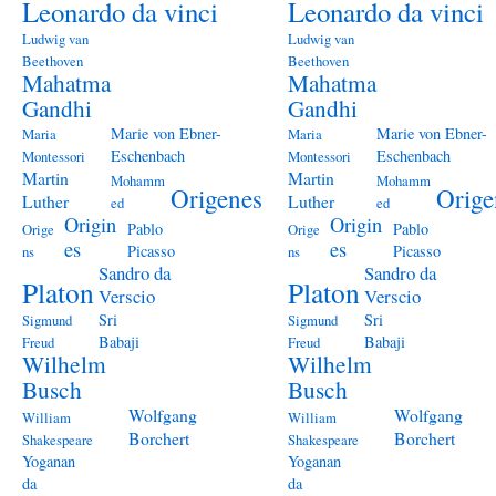
Leonardo da vinci
Leonardo da vinci
Ludwig van
Ludwig van
Beethoven
Beethoven
Mahatma
Mahatma
Gandhi
Gandhi
Marie von Ebner-
Marie von Ebner-
Maria
Maria
Eschenbach
Eschenbach
Montessori
Montessori
Martin
Martin
Mohamm
Mohamm
Origenes
Orige
Luther
Luther
ed
ed
Origin
Origin
Pablo
Pablo
Orige
Orige
es
es
Picasso
Picasso
ns
ns
Sandro da
Sandro da
Platon
Platon
Verscio
Verscio
Sri
Sri
Sigmund
Sigmund
Babaji
Babaji
Freud
Freud
Wilhelm
Wilhelm
Busch
Busch
Wolfgang
Wolfgang
William
William
Borchert
Borchert
Shakespeare
Shakespeare
Yoganan
Yoganan
da
da