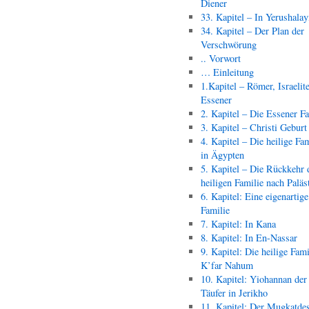
Diener
33. Kapitel – In Yerushala
34. Kapitel – Der Plan der
Verschwörung
.. Vorwort
… Einleitung
1.Kapitel – Römer, Israelit
Essener
2. Kapitel – Die Essener F
3. Kapitel – Christi Geburt
4. Kapitel – Die heilige Fam
in Ägypten
5. Kapitel – Die Rückkehr 
heiligen Familie nach Paläs
6. Kapitel: Eine eigenartige
Familie
7. Kapitel: In Kana
8. Kapitel: In En-Nassar
9. Kapitel: Die heilige Fami
K’far Nahum
10. Kapitel: Yiohannan der
Täufer in Jerikho
11. Kapitel: Der Mugkatde