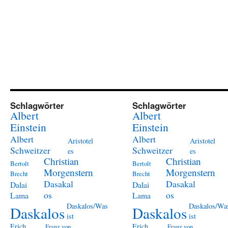
Schlagwörter
Schlagwörter
Albert
Albert
Einstein
Einstein
Albert
Albert
Aristotel
Aristotel
Schweitzer
Schweitzer
es
es
Christian
Christian
Bertolt
Bertolt
Morgenstern
Morgenstern
Brecht
Brecht
Dasakal
Dasakal
Dalai
Dalai
os
os
Lama
Lama
Daskalos/Was
Daskalos/Wa
Daskalos
Daskalos
ist
ist
Erich
Erich
Franz von
Franz von